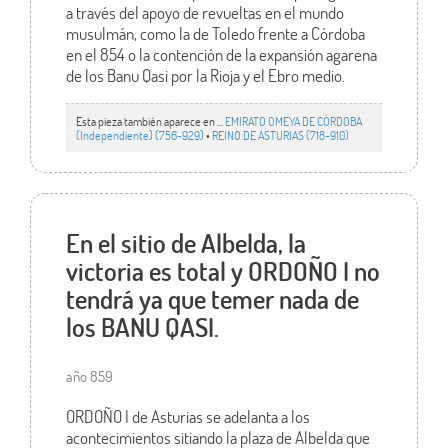
a través del apoyo de revueltas en el mundo
musulmán, como la de Toledo frente a Córdoba
en el 854 o la contención de la expansión agarena
de los Banu Qasi por la Rioja y el Ebro medio.
Esta pieza también aparece en ...
EMIRATO OMEYA DE CÓRDOBA
(Independiente) (756-929)
•
REINO DE ASTURIAS (718-910)
En el sitio de Albelda, la
victoria es total y ORDOÑO I no
tendrá ya que temer nada de
los BANU QASI.
año 859
ORDOÑO I de Asturias se adelanta a los
acontecimientos sitiando la plaza de Albelda que