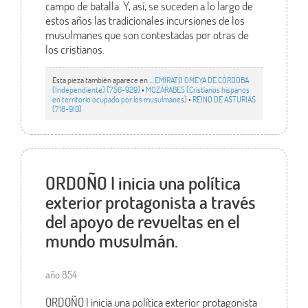
campo de batalla. Y, así, se suceden a lo largo de
estos años las tradicionales incursiones de los
musulmanes que son contestadas por otras de
los cristianos.
Esta pieza también aparece en ...
EMIRATO OMEYA DE CÓRDOBA
(Independiente) (756-929)
•
MOZÁRABES (Cristianos hispanos
en territorio ocupado por los musulmanes)
•
REINO DE ASTURIAS
(718-910)
ORDOÑO I inicia una política
exterior protagonista a través
del apoyo de revueltas en el
mundo musulmán.
año 854
ORDOÑO I inicia una política exterior protagonista