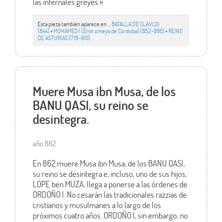
las infernales greyes.»
Esta pieza también aparece en ...
BATALLA DE CLAVIJO
(844)
•
MOHAMED I (Emir omeya de Córdoba) (852-886)
•
REINO
DE ASTURIAS (718-910)
Muere Musa ibn Musa, de los
BANU QASI, su reino se
desintegra.
año 862
En 862 muere Musa ibn Musa, de los BANU QASI,
su reino se desintegra e, incluso, uno de sus hijos,
LOPE ben MUZA, llega a ponerse a las órdenes de
ORDOÑO I. No cesarán las tradicionales razzias de
cristianos y musulmanes a lo largo de los
próximos cuatro años. ORDOÑO I, sin embargo, no