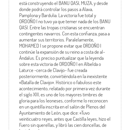
está construyendo el BANU QASI, MUZA, y desde
donde podrá controlar los pasos a Alava,
Pamplona y Bardulia. La victoria fue total y
ORDOÑO I no tuvo ya que temer nada de los BANU
QASI. Entre las tropas cristianas se encuentran
contingentes navarros. Con esta confianza, pasa a
aumentar sus territorios. Paralelamente,
MOHAMED I se propone evitar que ORDOÑO I
continúe la expansión de su reino a costa de al-
Ándalus. Es preciso puntualizar que la leyenda
sobre esta victoria de ORDOÑO I en Albelda o
Laturce -cerca de Clavijo- fue creada
posteriormente, convirtiéndola en la inexistente
«Batalla de Clavijo». Histórico o fabuloso este
acontecimiento, relatado por primera vez durante
el siglo XIII, es uno de los mayores timbres de
gloria para los leoneses, conforme lo reconocen
en un quintilla inscrita en el salón de Plenos del
Ayuntamiento de León, que dice: «Tuvo
veinticuatro reyes, antes que Castilla leyes, hizo el
Fuero sin querellas, y libró las cien doncellas, de