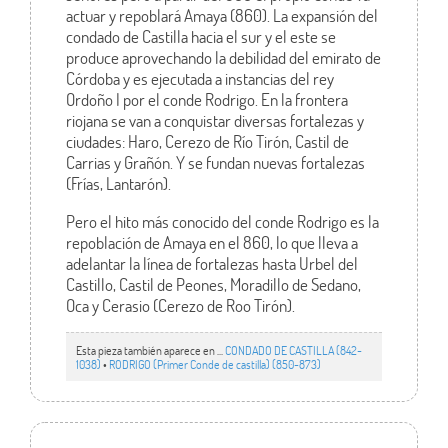
actuar y repoblará Amaya (860). La expansión del
condado de Castilla hacia el sur y el este se
produce aprovechando la debilidad del emirato de
Córdoba y es ejecutada a instancias del rey
Ordoño I por el conde Rodrigo. En la frontera
riojana se van a conquistar diversas fortalezas y
ciudades: Haro, Cerezo de Río Tirón, Castil de
Carrias y Grañón. Y se fundan nuevas fortalezas
(Frías, Lantarón).
Pero el hito más conocido del conde Rodrigo es la
repoblación de Amaya en el 860, lo que lleva a
adelantar la línea de fortalezas hasta Urbel del
Castillo, Castil de Peones, Moradillo de Sedano,
Oca y Cerasio (Cerezo de Roo Tirón).
Esta pieza también aparece en ...
CONDADO DE CASTILLA (842-
1038)
•
RODRIGO (Primer Conde de castilla) (850-873)