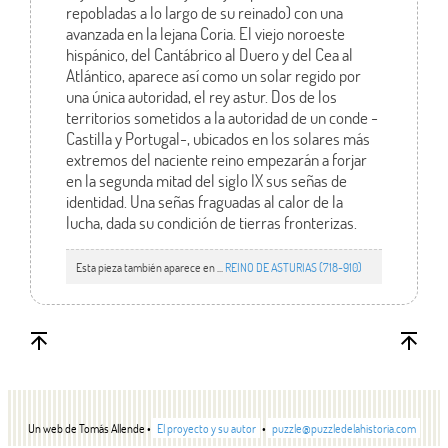
repobladas a lo largo de su reinado) con una
avanzada en la lejana Coria. El viejo noroeste
hispánico, del Cantábrico al Duero y del Cea al
Atlántico, aparece así como un solar regido por
una única autoridad, el rey astur. Dos de los
territorios sometidos a la autoridad de un conde -
Castilla y Portugal-, ubicados en los solares más
extremos del naciente reino empezarán a forjar
en la segunda mitad del siglo IX sus señas de
identidad. Una señas fraguadas al calor de la
lucha, dada su condición de tierras fronterizas.
Esta pieza también aparece en ...
REINO DE ASTURIAS (718-910)
Un web de Tomás Allende •
El proyecto y su autor
•
puzzle@puzzledelahistoria.com