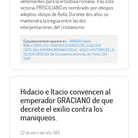
vehementes para la ortodoxia romana. Tras esta
victoria, PRISCILIANO es nombrado, por obispos
adeptos, obispo de Ávila. Durante dos años se
mantendrá la tregua entre las dos
interpretaciones del cristianismo.
Esta pieza también aparece en ...
ARAGÓN (Hasta
809)
•
CONCILIOS Y SÍNODOS DIVERSOS DE LA IGLESIA
CATÓLICA
•
HISPANIA ROMANA (219 aC - 415dC)
•
HISTORIA DE LA
IGLESIA CATÓLICA. De Constantino al Concilio de Trento (313 -
1545)
Hidacio e Itacio convencen al
emperador GRACIANO de que
decrete el exilio contra los
maniqueos.
22 de abril del año 380