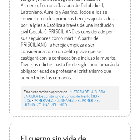
Armenio, Eucrocia (la viuda de Delphidius),
Latroniano, Aurelio y Asarino. Todos ellos se
convierten en los primeros herejes ajusticiados
por la Iglesia Católica a través de una institución
civil (secular). PRISCILIANO es considerado por
sus seguidores como mártir. A partir de
PRISCILIANO, la herejía empieza a ser
considerada como un delito grave que se
castigará con la confiscación e incluso la muerte.
Diversos edictos hasta fin de siglo, proclamarán la
obligatoriedad de profesar el cristianismo que
tienen todos los romanos.
Esta pieza también aparece en ...
HISTORIA DE LA IGLESIA
CATÓLICA. De Constantino al Concilio de Trento (313 -
1545)
•
PRIMERA VEZ.../ÚLTIMA VEZ…/EL PRIMER.../EL
ÚLTIMO…/EL MÁS…/EL ÚNICO…
El cuerpo sin vida de