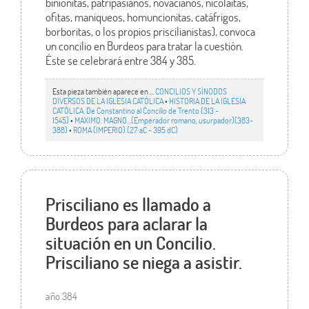
binionitas, patripasianos, novacianos, nicolaitas,
ofitas, maniqueos, homuncionitas, catáfrigos,
borboritas, o los propios priscilianistas), convoca
un concilio en Burdeos para tratar la cuestión.
Éste se celebrará entre 384 y 385.
Esta pieza también aparece en ...
CONCILIOS Y SÍNODOS
DIVERSOS DE LA IGLESIA CATÓLICA
•
HISTORIA DE LA IGLESIA
CATÓLICA. De Constantino al Concilio de Trento (313 -
1545)
•
MAXIMO. MAGNO…(Emperador romano, usurpador)(383-
388)
•
ROMA (IMPERIO) (27 aC - 395 dC)
Prisciliano es llamado a
Burdeos para aclarar la
situación en un Concilio.
Prisciliano se niega a asistir.
año 384