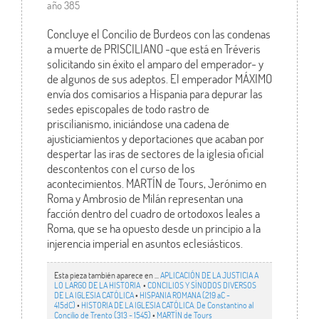
año 385
Concluye el Concilio de Burdeos con las condenas
a muerte de PRISCILIANO -que está en Tréveris
solicitando sin éxito el amparo del emperador- y
de algunos de sus adeptos. El emperador MÁXIMO
envía dos comisarios a Hispania para depurar las
sedes episcopales de todo rastro de
priscilianismo, iniciándose una cadena de
ajusticiamientos y deportaciones que acaban por
despertar las iras de sectores de la iglesia oficial
descontentos con el curso de los
acontecimientos. MARTÍN de Tours, Jerónimo en
Roma y Ambrosio de Milán representan una
facción dentro del cuadro de ortodoxos leales a
Roma, que se ha opuesto desde un principio a la
injerencia imperial en asuntos eclesiásticos.
Esta pieza también aparece en ...
APLICACIÓN DE LA JUSTICIA A
LO LARGO DE LA HISTORIA
•
CONCILIOS Y SÍNODOS DIVERSOS
DE LA IGLESIA CATÓLICA
•
HISPANIA ROMANA (219 aC -
415dC)
•
HISTORIA DE LA IGLESIA CATÓLICA. De Constantino al
Concilio de Trento (313 - 1545)
•
MARTÍN de Tours