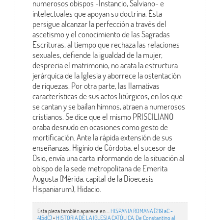
numerosos obispos -Instancio, Salviano- e
intelectuales que apoyan su doctrina. Ésta
persigue alcanzar la perfección a través del
ascetismo y el conocimiento de las Sagradas
Escrituras, al tiempo que rechaza las relaciones
sexuales, defiende la igualdad de la mujer,
desprecia el matrimonio, no acata la estructura
jerárquica de la Iglesia y aborrece la ostentación
de riquezas. Por otra parte, las llamativas
características de sus actos litúrgicos, en los que
se cantan y se bailan himnos, atraen a numerosos
cristianos. Se dice que el mismo PRISCILIANO
oraba desnudo en ocasiones como gesto de
mortificación. Ante la rápida extensión de sus
enseñanzas, Higinio de Córdoba, el sucesor de
Osio, envía una carta informando de la situación al
obispo de la sede metropolitana de Emerita
Augusta (Mérida, capital de la Dioecesis
Hispaniarum), Hidacio.
Esta pieza también aparece en ...
HISPANIA ROMANA (219 aC -
415dC)
•
HISTORIA DE LA IGLESIA CATÓLICA. De Constantino al