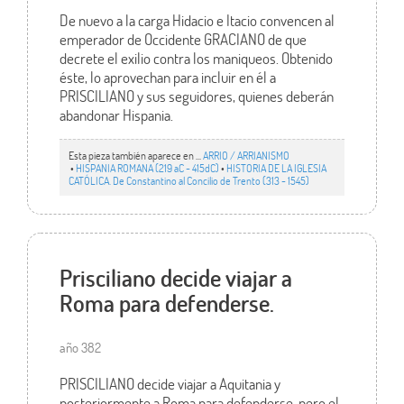
De nuevo a la carga Hidacio e Itacio convencen al
emperador de Occidente GRACIANO de que
decrete el exilio contra los maniqueos. Obtenido
éste, lo aprovechan para incluir en él a
PRISCILIANO y sus seguidores, quienes deberán
abandonar Hispania.
Esta pieza también aparece en ...
ARRIO / ARRIANISMO
•
HISPANIA ROMANA (219 aC - 415dC)
•
HISTORIA DE LA IGLESIA
CATÓLICA. De Constantino al Concilio de Trento (313 - 1545)
Prisciliano decide viajar a
Roma para defenderse.
año 382
PRISCILIANO decide viajar a Aquitania y
posteriormente a Roma para defenderse, pero el