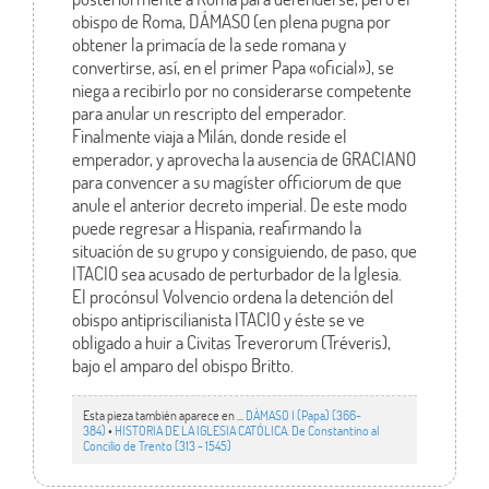
obispo de Roma, DÁMASO (en plena pugna por
obtener la primacía de la sede romana y
convertirse, así, en el primer Papa «oficial»), se
niega a recibirlo por no considerarse competente
para anular un rescripto del emperador.
Finalmente viaja a Milán, donde reside el
emperador, y aprovecha la ausencia de GRACIANO
para convencer a su magíster officiorum de que
anule el anterior decreto imperial. De este modo
puede regresar a Hispania, reafirmando la
situación de su grupo y consiguiendo, de paso, que
ITACIO sea acusado de perturbador de la Iglesia.
El procónsul Volvencio ordena la detención del
obispo antipriscilianista ITACIO y éste se ve
obligado a huir a Civitas Treverorum (Tréveris),
bajo el amparo del obispo Britto.
Esta pieza también aparece en ...
DÁMASO I (Papa) (366-
384)
•
HISTORIA DE LA IGLESIA CATÓLICA. De Constantino al
Concilio de Trento (313 - 1545)