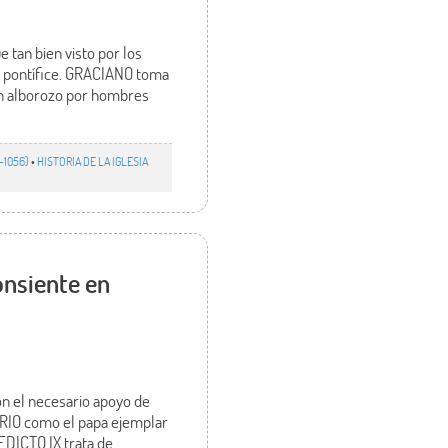
 tan bien visto por los
do pontífice. GRACIANO toma
con alborozo por hombres
9-1056)
•
HISTORIA DE LA IGLESIA
onsiente en
on el necesario apoyo de
GORIO como el papa ejemplar
EDICTO IX trata de