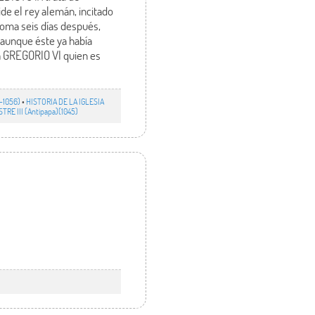
ide el rey alemán, incitado
 Roma seis días después,
-aunque éste ya había
r a GREGORIO VI quien es
9-1056)
•
HISTORIA DE LA IGLESIA
STRE III (Antipapa)(1045)