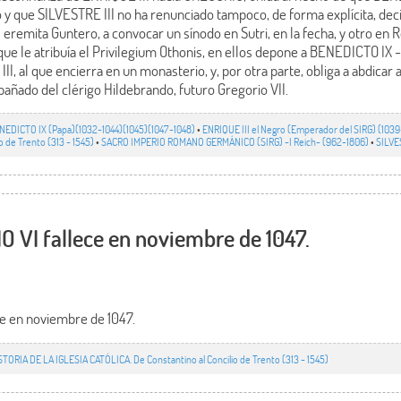
io y que SILVESTRE III no ha renunciado tampoco, de forma explícita, dec
l eremita Guntero, a convocar un sínodo en Sutri, en la fecha, y otro en
que le atribuía el Privilegium Othonis, en ellos depone a BENEDICTO IX 
II, al que encierra en un monasterio, y, por otra parte, obliga a abdica
añado del clérigo Hildebrando, futuro Gregorio VII.
NEDICTO IX (Papa)(1032-1044)(1045)(1047-1048)
•
ENRIQUE III el Negro (Emperador del SIRG) (103
o de Trento (313 - 1545)
•
SACRO IMPERIO ROMANO GERMÁNICO (SIRG) -I Reich- (962-1806)
•
SILVE
 VI fallece en noviembre de 1047.
e en noviembre de 1047.
STORIA DE LA IGLESIA CATÓLICA. De Constantino al Concilio de Trento (313 - 1545)