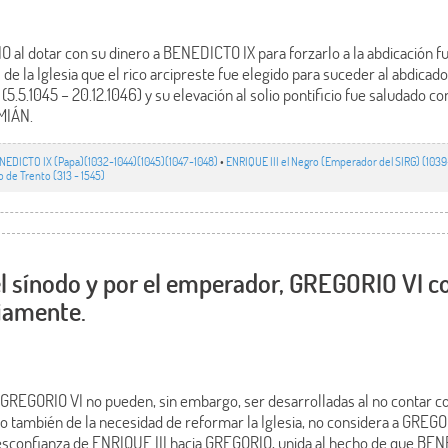
l dotar con su dinero a BENEDICTO IX para forzarlo a la abdicación fue
de la Iglesia que el rico arcipreste fue elegido para suceder al abdica
5.5.1045 – 20.12.1046) y su elevación al solio pontificio fue saludado 
MIÁN.
NEDICTO IX (Papa)(1032-1044)(1045)(1047-1048)
•
ENRIQUE III el Negro (Emperador del SIRG) (103
o de Trento (313 - 1545)
l sínodo y por el emperador, GREGORIO VI c
riamente.
GREGORIO VI no pueden, sin embargo, ser desarrolladas al no contar c
rio también de la necesidad de reformar la Iglesia, no considera a GRE
 desconfianza de ENRIQUE III hacia GREGORIO, unida al hecho de que BEN