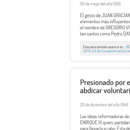
05 de mayo del año 1045
El gesto de JUAN GRACIANO a
elementos más influyentes 
el nombre de GREGORIO VI (
tan santos como Pedro DA
Esta pieza también aparece en ...
BE
CATÓLICA. De Constantino al Concili
Presionado por e
abdicar volunta
20 de diciembre del año 1046
Las ideas reformadoras de 
ENRIQUE III quien, partida
para llevarla a cabo. Esta