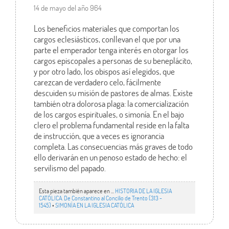
14 de mayo del año 964
Los beneficios materiales que comportan los
cargos eclesiásticos, conllevan el que por una
parte el emperador tenga interés en otorgar los
cargos episcopales a personas de su beneplácito,
y por otro lado, los obispos así elegidos, que
carezcan de verdadero celo, fácilmente
descuiden su misión de pastores de almas. Existe
también otra dolorosa plaga: la comercialización
de los cargos espirituales, o simonía. En el bajo
clero el problema fundamental reside en la falta
de instrucción, que a veces es ignorancia
completa. Las consecuencias más graves de todo
ello derivarán en un penoso estado de hecho: el
servilismo del papado.
Esta pieza también aparece en ...
HISTORIA DE LA IGLESIA
CATÓLICA. De Constantino al Concilio de Trento (313 -
1545)
•
SIMONÍA EN LA IGLESIA CATÓLICA