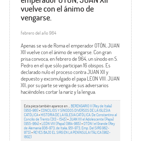
vuelve con el ánimo de
vengarse.
febrero del año 964
Apenas se va de Roma el emperador OTÓN, JUAN
XII vuelve con el ánimo de vengarse. Con gran
prisa convoca, en febrero de 964, un sínodo en S.
Pedro en el que sólo participan 16 obispos. Es
declarado nulo el proceso contra JUAN XII y
depuesto y excomulgado el papa LEON VIII. JUAN
XII, por su parte se venga de sus adversarios
haciéndoles cortar la nariz y la lengua.
Esta pieza también aparece en ...
BERENGARIO II (Rey de Italia)
(950-961)
•
CONCILIOS Y SÍNODOS DIVERSOS DE LA IGLESIA
CATÓLICA
•
HISTORIA DE LA IGLESIA CATÓLICA. De Constantino al
Concilio de Trento (313 - 1545)
•
JUAN XII el Adolescente (Papa)
(955-964)
•
LEÓN VIII (Papa) (964-965)
•
OTÓN I el Grande (Rey
de Alemania 936-973, de Italia, 951-973, Emp. Del SIRG 962-
973)
•
REYES BAJO EL SIRG EN LA PENÍNSULA ITÁLICA (962-
1802)