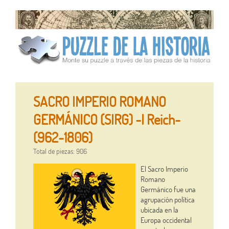
SACRO IMPERIO ROMANO
GERMÁNICO (SIRG) -I Reich-
(962-1806)
Total de piezas: 906
El Sacro Imperio
Romano
Germánico fue una
agrupación política
ubicada en la
Europa occidental