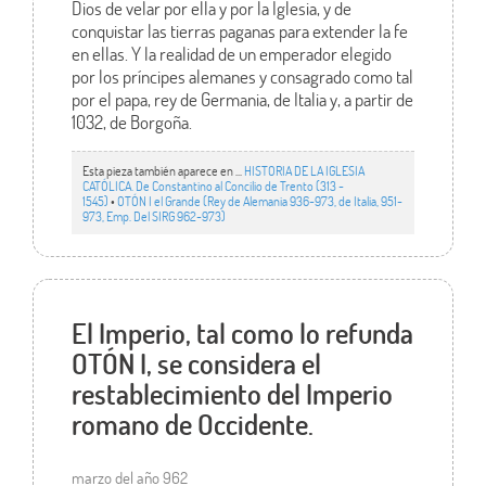
Dios de velar por ella y por la Iglesia, y de
conquistar las tierras paganas para extender la fe
en ellas. Y la realidad de un emperador elegido
por los príncipes alemanes y consagrado como tal
por el papa, rey de Germania, de Italia y, a partir de
1032, de Borgoña.
Esta pieza también aparece en ...
HISTORIA DE LA IGLESIA
CATÓLICA. De Constantino al Concilio de Trento (313 -
1545)
•
OTÓN I el Grande (Rey de Alemania 936-973, de Italia, 951-
973, Emp. Del SIRG 962-973)
El Imperio, tal como lo refunda
OTÓN I, se considera el
restablecimiento del Imperio
romano de Occidente.
marzo del año 962