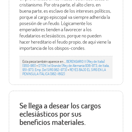
cristianismo. Por otra parte, el alto clero, en
buena parte, es esclavo de los intereses políticos,
porque al cargo episcopal va siempre adherida la
posesión de un feudo. Lógicamente los
emperadores tienden a favorecer a los
feudatarios eclesiásticos, porque no pueden
hacer hereditario el feudo propio, de aquí viene la
importancia de los obispos-condes.
Esta pieza también aparece en ...
BERENGARIO II (Rey de Italia)
(950-961)
•
OTÓN I el Grande (Rey de Alemania 936-973, de Italia,
951-973, Emp. Del SIRG 962-973)
•
REYES BAJO EL SIRG EN LA
PENÍNSULA ITÁLICA (962-1802)
Se llega a desear los cargos
eclesiásticos por sus
beneficios materiales.