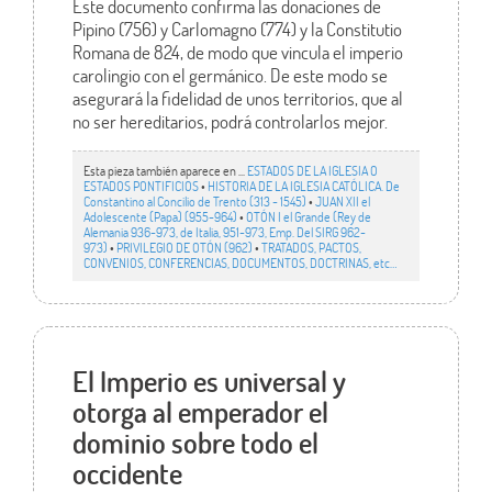
Este documento confirma las donaciones de
Pipino (756) y Carlomagno (774) y la Constitutio
Romana de 824, de modo que vincula el imperio
carolingio con el germánico. De este modo se
asegurará la fidelidad de unos territorios, que al
no ser hereditarios, podrá controlarlos mejor.
Esta pieza también aparece en ...
ESTADOS DE LA IGLESIA O
ESTADOS PONTIFICIOS
•
HISTORIA DE LA IGLESIA CATÓLICA. De
Constantino al Concilio de Trento (313 - 1545)
•
JUAN XII el
Adolescente (Papa) (955-964)
•
OTÓN I el Grande (Rey de
Alemania 936-973, de Italia, 951-973, Emp. Del SIRG 962-
973)
•
PRIVILEGIO DE OTÓN (962)
•
TRATADOS, PACTOS,
CONVENIOS, CONFERENCIAS, DOCUMENTOS, DOCTRINAS, etc…
El Imperio es universal y
otorga al emperador el
dominio sobre todo el
occidente