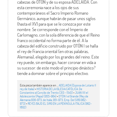
cabezas de OTÓN y de su esposa ADELAIDA. Con
esta ceremonia nace a los ojos de sus
contemporáneos el Sacro Imperio Romano
Germánico, aunque habrán de pasar unos siglos
(hasta el XV) para que se le conozca por este
nombre. Se corresponde con el Imperio de
Carlomagno, con la sola diferencia de que el Reino
franco occidental no forma parte de él. A la
cabeza del edificio construido por OTÓN I se halla
el rey de Francia oriental (en otras palabras,
Alemania), elegido por los grandes del reino. Este
rey puede, sin embargo, hacer coronar en vida a
su sucesor: de este modo el principio dinástico?
tiende a dominar sobre el principio electivo.
Esta pieza también aparece en ...
ADELAIDA (Esposa de Lotario II
rey de Italia)
•
HISTORIA DE LA IGLESIA CATÓLICA. De
Constantino al Concilio de Trento (313 - 1545)
•
JUAN XII el
Adolescente (Papa) (955-964)
•
OTÓN I el Grande (Rey de
Alemania 936-973, de Italia, 951-973, Emp. Del SIRG 962-
973)
•
REYES BAJO EL SIRG EN LA PENÍNSULA ITÁLICA (962-
1802)