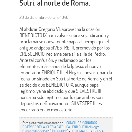
Sutri, al norte de Roma.
20 de diciembre del año 1046
Al abdicar Gregorio VI, aprovecha la ocasión
BENEDICTO IX para volver sobre su abdicación y
proclamarse nuevamente papa, al tiempo que el
antiguo antipapa SIVESTRE III, promovido por los
CRESCENCIO, reclama para sí la silla de Pedro.
Ante tal confusión, y reclamado por los
elementos más sanos de la Iglesia, el nuevo
emperador ENRIQUE III el Negro, convoca, para la
fecha, un sínodo en Sutri, al norte de Roma, y en él
se decide que BENEDICTO IX, aunque papa
legítimo, ya ha abdicado, y que SILVESTRE III
nunca ha sido legítimo, por lo que ambos son
depuestos definitivamente. SILVESTRE III es
encerrado en un monasterio.
Esta pieza también aparece en ...
CONCILIOS Y SÍNODOS
DIVERSOS DE LA IGLESIA CATÓLICA
•
ENRIQUE III el Negro
(Emperador del SIRG) (1039-1056)
•
HISTORIA DE LA IGLESIA