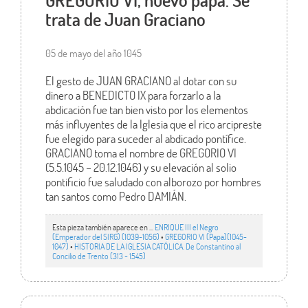
trata de Juan Graciano
05 de mayo del año 1045
El gesto de JUAN GRACIANO al dotar con su
dinero a BENEDICTO IX para forzarlo a la
abdicación fue tan bien visto por los elementos
más influyentes de la Iglesia que el rico arcipreste
fue elegido para suceder al abdicado pontífice.
GRACIANO toma el nombre de GREGORIO VI
(5.5.1045 – 20.12.1046) y su elevación al solio
pontificio fue saludado con alborozo por hombres
tan santos como Pedro DAMIÁN.
Esta pieza también aparece en ...
ENRIQUE III el Negro
(Emperador del SIRG) (1039-1056)
•
GREGORIO VI (Papa)(1045-
1047)
•
HISTORIA DE LA IGLESIA CATÓLICA. De Constantino al
Concilio de Trento (313 - 1545)