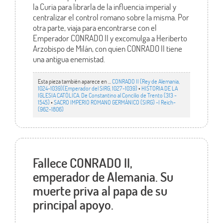
la Curia para librarla de la influencia imperial y
centralizar el control romano sobre la misma. Por
otra parte, viaja para encontrarse con el
Emperador CONRADO II y excomulga a Heriberto
Arzobispo de Milán, con quien CONRADO II tiene
una antigua enemistad.
Esta pieza también aparece en ...
CONRADO II (Rey de Alemania,
1024-1039)(Emperador del SIRG, 1027-1039)
•
HISTORIA DE LA
IGLESIA CATÓLICA. De Constantino al Concilio de Trento (313 -
1545)
•
SACRO IMPERIO ROMANO GERMÁNICO (SIRG) -I Reich-
(962-1806)
Fallece CONRADO II,
emperador de Alemania. Su
muerte priva al papa de su
principal apoyo.