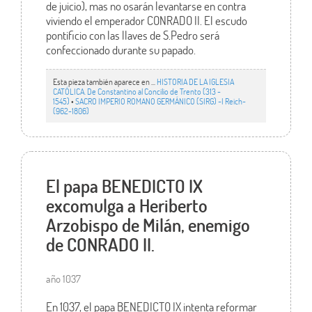
de juicio), mas no osarán levantarse en contra
viviendo el emperador CONRADO II. El escudo
pontificio con las llaves de S.Pedro será
confeccionado durante su papado.
Esta pieza también aparece en ...
HISTORIA DE LA IGLESIA
CATÓLICA. De Constantino al Concilio de Trento (313 -
1545)
•
SACRO IMPERIO ROMANO GERMÁNICO (SIRG) -I Reich-
(962-1806)
El papa BENEDICTO IX
excomulga a Heriberto
Arzobispo de Milán, enemigo
de CONRADO II.
año 1037
En 1037, el papa BENEDICTO IX intenta reformar