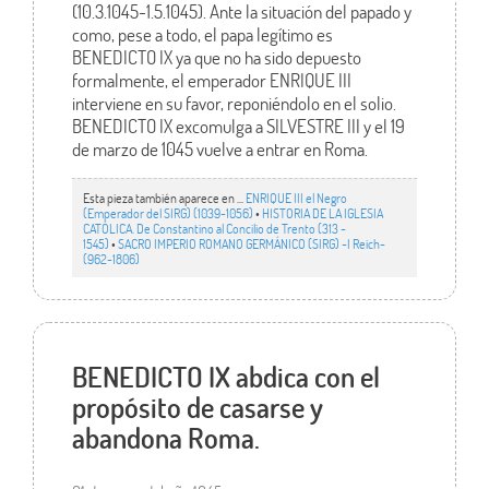
(10.3.1045-1.5.1045). Ante la situación del papado y
como, pese a todo, el papa legítimo es
BENEDICTO IX ya que no ha sido depuesto
formalmente, el emperador ENRIQUE III
interviene en su favor, reponiéndolo en el solio.
BENEDICTO IX excomulga a SILVESTRE III y el 19
de marzo de 1045 vuelve a entrar en Roma.
Esta pieza también aparece en ...
ENRIQUE III el Negro
(Emperador del SIRG) (1039-1056)
•
HISTORIA DE LA IGLESIA
CATÓLICA. De Constantino al Concilio de Trento (313 -
1545)
•
SACRO IMPERIO ROMANO GERMÁNICO (SIRG) -I Reich-
(962-1806)
BENEDICTO IX abdica con el
propósito de casarse y
abandona Roma.