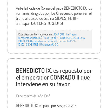
Ante la huida de Roma del papa BENEDICTO IX, los
romanos, dirigidos por los Crescencio ponen en el
trono al obispo de Sabina, SILVESTRE III -
antipapa- (20.1.1045 -10.3.1045).
Esta pieza también aparece en ...
ENRIQUE III el Negro
(Emperador del SIRG) (1039-1056)
•
HISTORIA DE LA IGLESIA
CATÓLICA. De Constantino al Concilio de Trento (313 -
1545)
•
SILVESTRE III (Antipapa)(1045)
BENEDICTO IX, es repuesto por
el emperador CONRADO II que
interviene en su favor.
10 de marzo del año 1045
BENEDICTO IX es papa por segunda vez