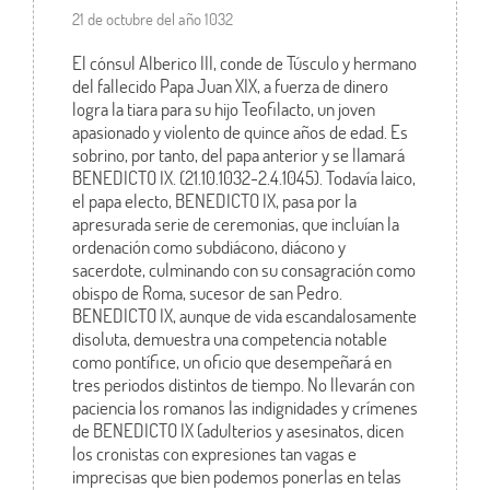
21 de octubre del año 1032
El cónsul Alberico III, conde de Túsculo y hermano
del fallecido Papa Juan XIX, a fuerza de dinero
logra la tiara para su hijo Teofilacto, un joven
apasionado y violento de quince años de edad. Es
sobrino, por tanto, del papa anterior y se llamará
BENEDICTO IX. (21.10.1032-2.4.1045). Todavía laico,
el papa electo, BENEDICTO IX, pasa por la
apresurada serie de ceremonias, que incluían la
ordenación como subdiácono, diácono y
sacerdote, culminando con su consagración como
obispo de Roma, sucesor de san Pedro.
BENEDICTO IX, aunque de vida escandalosamente
disoluta, demuestra una competencia notable
como pontífice, un oficio que desempeñará en
tres periodos distintos de tiempo. No llevarán con
paciencia los romanos las indignidades y crímenes
de BENEDICTO IX (adulterios y asesinatos, dicen
los cronistas con expresiones tan vagas e
imprecisas que bien podemos ponerlas en telas