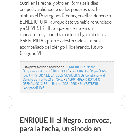
Sutri, en la fecha, y otro en Roma seis días
después, valiéndose de los poderes que le
atribuía el Privilegium Othonis, en ellos depone a
BENEDICTO IX -aunque éste ya había renunciado-
y a SILVESTRE III, al que encierra en un
monasterio, y, por otra parte, obliga a abdicar a
GREGORIO VI quien es desterrado a Colonia
acompañado del clérigo Hildebrando, futuro
Gregorio VII.
Esta pieza también aparece en ...
ENRIQUE III el Negro
(Emperador del SIRG) (1039-1056)
•
GREGORIO VI (Papa)(1045-
1047)
•
HISTORIA DE LA IGLESIA CATÓLICA. De Constantino al
Concilio de Trento (313 - 1545)
•
SACRO IMPERIO ROMANO
GERMÁNICO (SIRG) -I Reich- (962-1806)
•
SILVESTRE III
(Antipapa)(1045)
ENRIQUE III el Negro, convoca,
para la fecha, un sínodo en