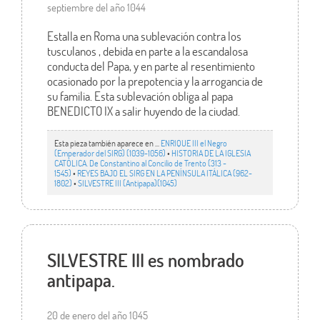
septiembre del año 1044
Estalla en Roma una sublevación contra los
tusculanos , debida en parte a la escandalosa
conducta del Papa, y en parte al resentimiento
ocasionado por la prepotencia y la arrogancia de
su familia. Esta sublevación obliga al papa
BENEDICTO IX a salir huyendo de la ciudad.
Esta pieza también aparece en ...
ENRIQUE III el Negro
(Emperador del SIRG) (1039-1056)
•
HISTORIA DE LA IGLESIA
CATÓLICA. De Constantino al Concilio de Trento (313 -
1545)
•
REYES BAJO EL SIRG EN LA PENÍNSULA ITÁLICA (962-
1802)
•
SILVESTRE III (Antipapa)(1045)
SILVESTRE III es nombrado
antipapa.
20 de enero del año 1045