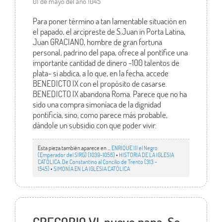
01 de mayo del año 1045
Para poner término a tan lamentable situación en
el papado, el arcipreste de S.Juan in Porta Latina,
Juan GRACIANO, hombre de gran fortuna
personal, padrino del papa, ofrece al pontífice una
importante cantidad de dinero -100 talentos de
plata- si abdica, a lo que, en la fecha, accede
BENEDICTO IX con el propósito de casarse.
BENEDICTO IX abandona Roma. Parece que no ha
sido una compra simoníaca de la dignidad
pontificia, sino, como parece más probable,
dándole un subsidio con que poder vivir.
Esta pieza también aparece en ...
ENRIQUE III el Negro
(Emperador del SIRG) (1039-1056)
•
HISTORIA DE LA IGLESIA
CATÓLICA. De Constantino al Concilio de Trento (313 -
1545)
•
SIMONÍA EN LA IGLESIA CATÓLICA
GREGORIO VI, nuevo papa. Se