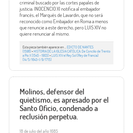
criminal buscado por las cortes papales de
justicia. INOCENCIO XI notifica al embajador
francés, el Marqués de Lavardin, que no será
reconocido como Embajador en Roma a menos
que renuncie a este derecho, pero LUIS XIV no
quiere renunciar al mismo.
Esta pieza también aparece en ...
EDICTO DE NANTES
(1598)
•
HISTORIA DE LA IGLESIA CATÓLICA. De Concilio de Trento
a Pío X (1545 - 1903)
•
LUIS XIV el Rey Sol (Rey de Francia)
(14/5/1643-1/9/1715)
Molinos, defensor del
quietismo, es apresado por el
Santo Oficio, condenado a
reclusión perpetua.
18 de julio del año 1685