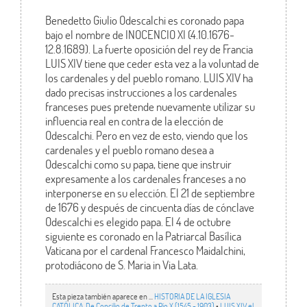
Benedetto Giulio Odescalchi es coronado papa
bajo el nombre de INOCENCIO XI (4.10.1676-
12.8.1689). La fuerte oposición del rey de Francia
LUIS XIV tiene que ceder esta vez a la voluntad de
los cardenales y del pueblo romano. LUIS XIV ha
dado precisas instrucciones a los cardenales
franceses pues pretende nuevamente utilizar su
influencia real en contra de la elección de
Odescalchi. Pero en vez de esto, viendo que los
cardenales y el pueblo romano desea a
Odescalchi como su papa, tiene que instruir
expresamente a los cardenales franceses a no
interponerse en su elección. El 21 de septiembre
de 1676 y después de cincuenta días de cónclave
Odescalchi es elegido papa. El 4 de octubre
siguiente es coronado en la Patriarcal Basílica
Vaticana por el cardenal Francesco Maidalchini,
protodiácono de S. Maria in Via Lata.
Esta pieza también aparece en ...
HISTORIA DE LA IGLESIA
CATÓLICA. De Concilio de Trento a Pío X (1545 - 1903)
•
LUIS XIV el