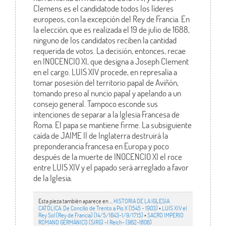
Clemens es el candidatode todos los líderes
europeos, con la excepción del Rey de Francia. En
la elección, que es realizada el 19 de julio de 1688,
ninguno de los candidatos reciben la cantidad
requerida de votos. La decisión, entonces, recae
en INOCENCIO XI, que designa a Joseph Clement
en el cargo. LUIS XIV procede, en represalia a
tomar posesión del territorio papal de Aviñón,
tomando preso al nuncio papal y apelando a un
consejo general. Tampoco esconde sus
intenciones de separar a la Iglesia Francesa de
Roma. El papa se mantiene firme. La subsiguiente
caída de JAIME II de Inglaterra destruirá la
preponderancia francesa en Europa y poco
después de la muerte de INOCENCIO XI el roce
entre LUIS XIV y el papado será arreglado a favor
de la Iglesia.
Esta pieza también aparece en ...
HISTORIA DE LA IGLESIA
CATÓLICA. De Concilio de Trento a Pío X (1545 - 1903)
•
LUIS XIV el
Rey Sol (Rey de Francia) (14/5/1643-1/9/1715)
•
SACRO IMPERIO
ROMANO GERMÁNICO (SIRG) -I Reich- (962-1806)