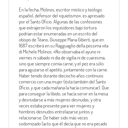
En la fecha, Molinos, escritor místico y teólogo
español, defensor del «quietismo», es apresado
por el Santo Oficio. Algunas de las confesiones
que extrajeron los inquisidores bajo tortura
podrían estar enumeradas en un escrito del
obispo de Téano, Giuseppe Maria Giberti, que en
1687 escribirá en su Ragguaglio della pessima vita
di Michele Molinos: «No observaba el ayuno ni
viernes ni sábado ni día de vigilia ni de cuaresma,
sino que siempre comía carne, y el pez era sólo
para aguzarse el apetito, juntamente con la carne.
Haber tenido durante dieciocho años continuos
comercio con una mujer (ésta también del Santo
Oficio, y que cada mañana la hacía comunicar). Que
para conseguir la libido, se hacía servir en la mesa
y desnudarse a más mujeres desnudas, y otra
veces estaba presente para ver mujeres y
hombres desnudos entrelazarse juntos y
relacionarse. De haber sido más veces
sodomizado (acto que él decía que no era pecado