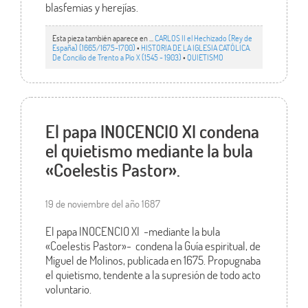
blasfemias y herejías.
Esta pieza también aparece en ...
CARLOS II el Hechizado (Rey de
España) (1665/1675-1700)
•
HISTORIA DE LA IGLESIA CATÓLICA.
De Concilio de Trento a Pío X (1545 - 1903)
•
QUIETISMO
El papa INOCENCIO XI condena
el quietismo mediante la bula
«Coelestis Pastor».
19 de noviembre del año 1687
El papa INOCENCIO XI -mediante la bula
«Coelestis Pastor»- condena la Guía espiritual, de
Miguel de Molinos, publicada en 1675. Propugnaba
el quietismo, tendente a la supresión de todo acto
voluntario.