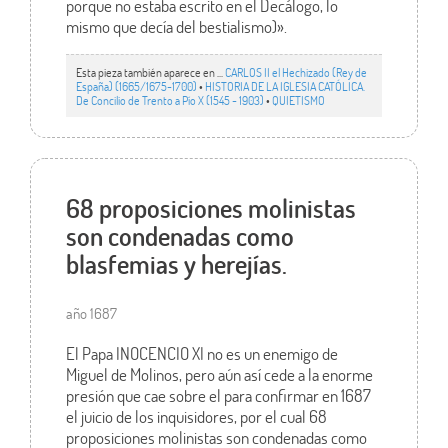
porque no estaba escrito en el Decálogo, lo
mismo que decía del bestialismo)».
Esta pieza también aparece en ...
CARLOS II el Hechizado (Rey de
España) (1665/1675-1700)
•
HISTORIA DE LA IGLESIA CATÓLICA.
De Concilio de Trento a Pío X (1545 - 1903)
•
QUIETISMO
68 proposiciones molinistas
son condenadas como
blasfemias y herejías.
año 1687
El Papa INOCENCIO XI no es un enemigo de
Miguel de Molinos, pero aún así cede a la enorme
presión que cae sobre el para confirmar en 1687
el juicio de los inquisidores, por el cual 68
proposiciones molinistas son condenadas como