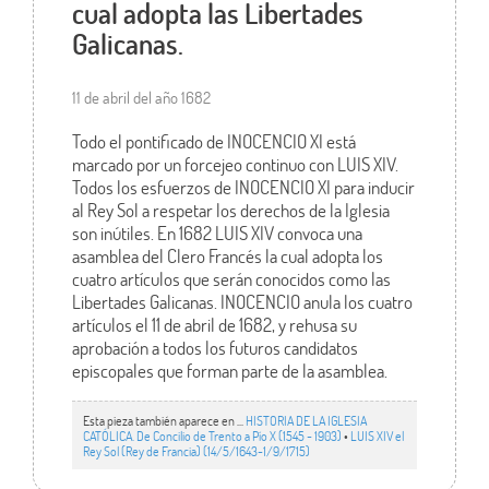
cual adopta las Libertades
Galicanas.
11 de abril del año 1682
Todo el pontificado de INOCENCIO XI está
marcado por un forcejeo continuo con LUIS XIV.
Todos los esfuerzos de INOCENCIO XI para inducir
al Rey Sol a respetar los derechos de la Iglesia
son inútiles. En 1682 LUIS XIV convoca una
asamblea del Clero Francés la cual adopta los
cuatro artículos que serán conocidos como las
Libertades Galicanas. INOCENCIO anula los cuatro
artículos el 11 de abril de 1682, y rehusa su
aprobación a todos los futuros candidatos
episcopales que forman parte de la asamblea.
Esta pieza también aparece en ...
HISTORIA DE LA IGLESIA
CATÓLICA. De Concilio de Trento a Pío X (1545 - 1903)
•
LUIS XIV el
Rey Sol (Rey de Francia) (14/5/1643-1/9/1715)