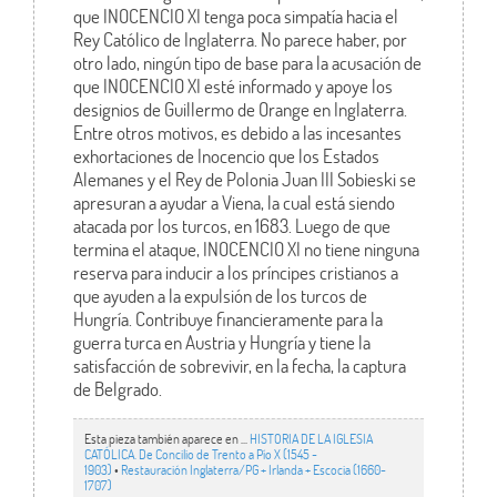
que INOCENCIO XI tenga poca simpatía hacia el
Rey Católico de Inglaterra. No parece haber, por
otro lado, ningún tipo de base para la acusación de
que INOCENCIO XI esté informado y apoye los
designios de Guillermo de Orange en Inglaterra.
Entre otros motivos, es debido a las incesantes
exhortaciones de Inocencio que los Estados
Alemanes y el Rey de Polonia Juan III Sobieski se
apresuran a ayudar a Viena, la cual está siendo
atacada por los turcos, en 1683. Luego de que
termina el ataque, INOCENCIO XI no tiene ninguna
reserva para inducir a los príncipes cristianos a
que ayuden a la expulsión de los turcos de
Hungría. Contribuye financieramente para la
guerra turca en Austria y Hungría y tiene la
satisfacción de sobrevivir, en la fecha, la captura
de Belgrado.
Esta pieza también aparece en ...
HISTORIA DE LA IGLESIA
CATÓLICA. De Concilio de Trento a Pío X (1545 -
1903)
•
Restauración Inglaterra/PG + Irlanda + Escocia (1660-
1707)