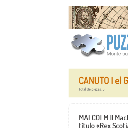
CANUTO I el G
Total de piezas: 5
MALCOLM II MacKe
título «Rex Scot