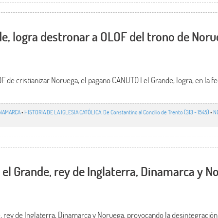
, logra destronar a OLOF del trono de Noru
OF de cristianizar Noruega, el pagano CANUTO I el Grande, logra, en la f
NAMARCA
•
HISTORIA DE LA IGLESIA CATÓLICA. De Constantino al Concilio de Trento (313 - 1545)
•
N
 el Grande, rey de Inglaterra, Dinamarca y N
, rey de Inglaterra, Dinamarca y Noruega, provocando la desintegraci