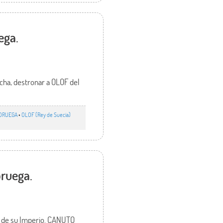
ega.
echa, destronar a OLOF del
ORUEGA
•
OLOF (Rey de Suecia)
oruega.
ón de su Imperio. CANUTO