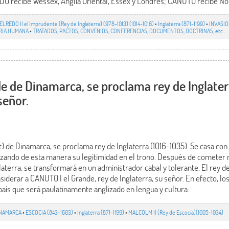
DO recibe Wessex, Anglia Oriental, Essex y Londres; CANUTO recibe No
ELREDO II el Imprudente (Rey de Inglaterra) (978-1013) (1014-1016)
•
Inglaterra (871-1199)
•
INVASI
ORIA HUMANA
•
TRATADOS, PACTOS, CONVENIOS, CONFERENCIAS, DOCUMENTOS, DOCTRINAS, etc…
de de Dinamarca, se proclama rey de Inglaterr
señor.
) de Dinamarca, se proclama rey de Inglaterra (1016-1035). Se casa con 
forzando de esta manera su legitimidad en el trono. Después de comete
laterra, se transformará en un administrador cabal y tolerante. El rey 
siderar a CANUTO I el Grande, rey de Inglaterra, su señor. En efecto, lo
país que será paulatinamente anglizado en lengua y cultura.
NAMARCA
•
ESCOCIA (843-1603)
•
Inglaterra (871-1199)
•
MALCOLM II (Rey de Escocia)(1005-1034)