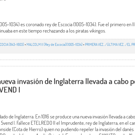
-1034) es coronado rey de Escocia (1005-1034). Fue el primero en lleva
inuaba en este tiempo rechazando a los piratas vikingos.
COCIA (843-1603)
•
MALCOLM II (Rey de Escocia)(1005-1034)
•
PRIMERA VEZ.../ÚLTIMA VEZ…/EL P
ueva invasión de Inglaterra llevada a cabo 
SVEND I
dado de Inglaterra. En 1016 se produce una nueva invasión llevada a cab
 Svend I. Fallece ETELREDO II el Imprudente, rey de Inglaterra, en el c
nside (Cota de Hierro) quien no pudiendo repeler la invasión del danés