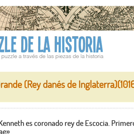
rande (Rey danés de Inglaterra)(101
nneth es coronado rey de Escocia. Primero 
iae»