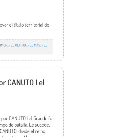
r el título territorial de
RIMER.../EL ÚLTIMO…/EL MÁS…/EL
por CANUTO I el
o por CANUTO I el Grande (o
ampo de batalla. Le sucede,
 CANUTO, divide el reino