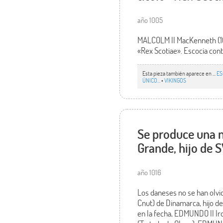
año 1005
MALCOLM II MacKenneth (1005
«Rex Scotiae». Escocia cont
Esta pieza también aparece en ...
ES
ÚNICO…
•
VIKINGOS
Se produce una n
Grande, hijo de 
año 1016
Los daneses no se han olvi
Cnut) de Dinamarca, hijo de
en la fecha, EDMUNDO II Iro