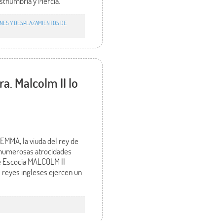
sthumbria y Mercia.
ONES Y DESPLAZAMIENTOS DE
a. Malcolm II lo
EMMA, la viuda del rey de
r numerosas atrocidades
de Escocia MALCOLM II
s reyes ingleses ejercen un