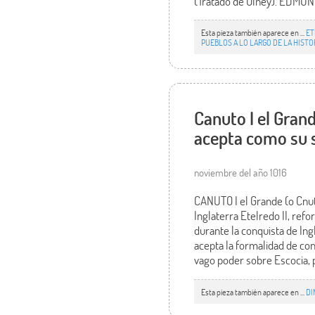
(Tratado de Olney). EDMUN
Esta pieza también aparece en ...
ET
PUEBLOS A LO LARGO DE LA HIST
Canuto I el Gran
acepta como su 
noviembre del año 1016
CANUTO I el Grande (o Cnut
Inglaterra Etelredo II, re
durante la conquista de Ing
acepta la formalidad de con
vago poder sobre Escocia, 
Esta pieza también aparece en ...
DI