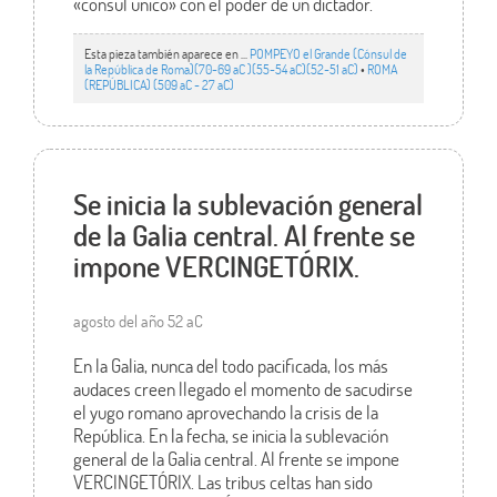
«cónsul único» con el poder de un dictador.
Esta pieza también aparece en ...
POMPEYO el Grande (Cónsul de
la República de Roma)(70-69 aC )(55-54 aC)(52-51 aC)
•
ROMA
(REPÚBLICA) (509 aC - 27 aC)
Se inicia la sublevación general
de la Galia central. Al frente se
impone VERCINGETÓRIX.
agosto del año 52 aC
En la Galia, nunca del todo pacificada, los más
audaces creen llegado el momento de sacudirse
el yugo romano aprovechando la crisis de la
República. En la fecha, se inicia la sublevación
general de la Galia central. Al frente se impone
VERCINGETÓRIX. Las tribus celtas han sido