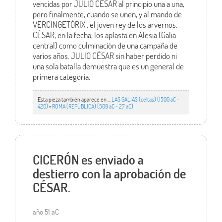
vencidas por JULIO CÉSAR al principio una a una,
pero finalmente, cuando se unen, y al mando de
VERCINGETÓRIX , el joven rey de los arvernos.
CÉSAR, en la fecha, los aplasta en Alesia (Galia
central) como culminación de una campaña de
varios años. JULIO CÉSAR sin haber perdido ni
una sola batalla demuestra que es un general de
primera categoría.
Esta pieza también aparece en ...
LAS GALIAS (celtas) (1500 aC -
420)
•
ROMA (REPÚBLICA) (509 aC - 27 aC)
CICERÓN es enviado a
destierro con la aprobación de
CÉSAR.
año 51 aC