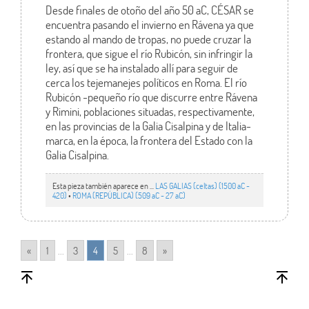
Desde finales de otoño del año 50 aC, CÉSAR se
encuentra pasando el invierno en Rávena ya que
estando al mando de tropas, no puede cruzar la
frontera, que sigue el río Rubicón, sin infringir la
ley, así que se ha instalado allí para seguir de
cerca los tejemanejes políticos en Roma. El río
Rubicón -pequeño río que discurre entre Rávena
y Rimini, poblaciones situadas, respectivamente,
en las provincias de la Galia Cisalpina y de Italia-
marca, en la época, la frontera del Estado con la
Galia Cisalpina.
Esta pieza también aparece en ...
LAS GALIAS (celtas) (1500 aC -
420)
•
ROMA (REPÚBLICA) (509 aC - 27 aC)
«
1
...
3
4
5
...
8
»