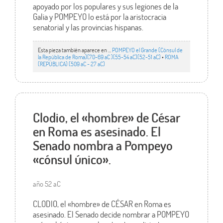
apoyado por los populares y sus legiones de la
Galia y POMPEYO lo está por la aristocracia
senatorial y las provincias hispanas.
Esta pieza también aparece en ...
POMPEYO el Grande (Cónsul de
la República de Roma)(70-69 aC )(55-54 aC)(52-51 aC)
•
ROMA
(REPÚBLICA) (509 aC - 27 aC)
Clodio, el «hombre» de César
en Roma es asesinado. El
Senado nombra a Pompeyo
«cónsul único».
año 52 aC
CLODIO, el «hombre» de CÉSAR en Roma es
asesinado. El Senado decide nombrar a POMPEYO