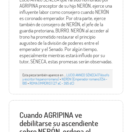
AGRIPINA preceptor de su hijo NERÓN, ejerce una
influyente labor como consejero cuando NERÓN
es coronado emperador. Por otra parte, ejerce
también de consejero de NERÓN, el jefe de la
guardia pretoriana, BURRO. NERÓN al acceder al
trono ha prometido restaurar el principio
augusteo de la división de poderes entre el
emperador y el Senado. Por algún tiempo,
especialmente mientras estará influido por su
tutor, SÉNECA, estas promesas serán observadas.
Esta pieza también aparece en ...
LUCIO ANNEO SÉNECA (Filósofo
y escritor hispanorromano)
•
NERÓN (Emperador romano)(54 -
68)
•
ROMA (IMPERIO) (27 aC - 395 dC)
Cuando AGRIPINA ve
debilitarse su ascendiente
sobre NERÓN, ordena el