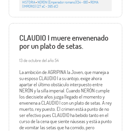
HISTORIA
•
NERÓN (Emperador romano)(54 - 68)
•
ROMA
(IMPERIO) (27 aC - 395 dC)
CLAUDIO I muere envenenado
por un plato de setas.
13 de octubre del año 54
La ambición de AGRIPINA la Joven, que maneja a
su esposo CLAUDIO I a su antojo, exige ahora
apartar el último obstáculo interpuesto entre
NERÓN y la silla imperial. Cuando NERÓN cumple
los diecisiete años juzga llegado el momento y
envenena a CLAUDIO I con un plato de setas. A rey
muerto, rey puesto. El crimen está a punto de no
ser efectivo pues CLAUDIO ha bebido tanto en el
curso de la cena que siente náuseas y está a punto
de vomitar las setas que ha comido, pero