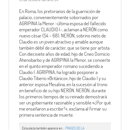
En Roma, los pretorianos de la guarnición de
palacio, convenientemente sobornados por
AGRIPINA la Menor -última esposa del fallecido
emperador CLAUDIO I-, aclaman a NERÓN como
nuevo césar (54 – 68). NERÓN, sobrino nieto de
Claudio es un joven atractivo y amable aunque
también débil de carácter, que se tiene por artista.
Con diecisiete años de edad, hijo de Cneo Domicio
Ahenobarbo y de AGRIPINA la Menor, se convierte
en el quinto emperador romano sucediendo a
Claudio I. AGRIPINA, ha logrado posponer a
Claudio Tiberio «Británico», hijo de Claudio I y su
anterior esposa Mesalina, en la sucesión al trono
en beneficio de su hijo NERÓN. NERÓN, durante
los primeros tiempos de su reinado demostrará
ser un gobernante razonable y sensible «¿Por qué
me enseñaron a escribir?», exclama al firmar su
primera sentencia de muerte.
Esta pieza también aparece en ...
FRASES DE LA