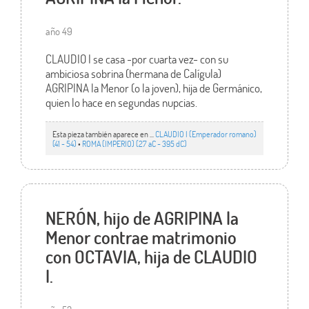
año 49
CLAUDIO I se casa -por cuarta vez- con su
ambiciosa sobrina (hermana de Calígula)
AGRIPINA la Menor (o la joven), hija de Germánico,
quien lo hace en segundas nupcias.
Esta pieza también aparece en ...
CLAUDIO I (Emperador romano)
(41 - 54)
•
ROMA (IMPERIO) (27 aC - 395 dC)
NERÓN, hijo de AGRIPINA la
Menor contrae matrimonio
con OCTAVIA, hija de CLAUDIO
I.