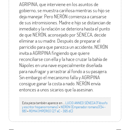
AGRIPINA, que interviene en los asuntos de
gobierno, se muestra cariñosa mientras su hijo se
deja manejar. Pero NERÓN comienza a cansarse
de sus intromisiones. Madre e hijo se distancian de
inmediato y la relación se deteriora hasta el punto
de que NERÓN, aconsejado por SÉNECA, decide
eliminar a su madre. Después de preparar el
parricidio para que parezca un accidente, NERÓN
invita a AGRIPINA fingiendo que quiere
reconciliarse con ella y la hace cruzar la bahía de
Nápoles en una nave especialmente diseñada
para naufragar y arrastrar al fondo a su pasajera.
Sin embargo el mecanismo falla y AGRIPINA
consigue ganar la costa a nado. NERÓN envía
entonces a unos sicarios que la asesinan.
Esta pieza también aparece en ...
LUCIO ANNEO SÉNECA (Filósofo
y escritor hispanorromano)
•
NERÓN (Emperador romano)(54 -
68)
•
ROMA (IMPERIO) (27 aC - 395 dC)