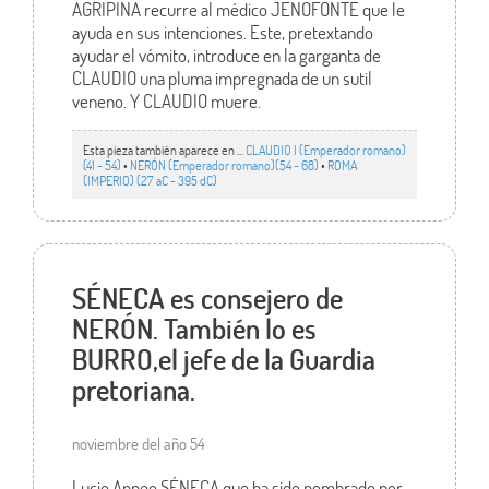
AGRIPINA recurre al médico JENOFONTE que le
ayuda en sus intenciones. Este, pretextando
ayudar el vómito, introduce en la garganta de
CLAUDIO una pluma impregnada de un sutil
veneno. Y CLAUDIO muere.
Esta pieza también aparece en ...
CLAUDIO I (Emperador romano)
(41 - 54)
•
NERÓN (Emperador romano)(54 - 68)
•
ROMA
(IMPERIO) (27 aC - 395 dC)
SÉNECA es consejero de
NERÓN. También lo es
BURRO,el jefe de la Guardia
pretoriana.
noviembre del año 54
Lucio Anneo SÉNECA que ha sido nombrado por