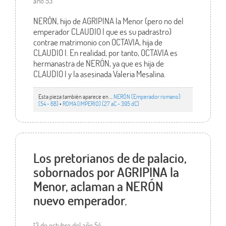
año 53
NERÓN, hijo de AGRIPINA la Menor (pero no del
emperador CLAUDIO I que es su padrastro)
contrae matrimonio con OCTAVIA, hija de
CLAUDIO I. En realidad, por tanto, OCTAVIA es
hermanastra de NERÓN, ya que es hija de
CLAUDIO I y la asesinada Valeria Mesalina.
Esta pieza también aparece en ...
NERÓN (Emperador romano)
(54 - 68)
•
ROMA (IMPERIO) (27 aC - 395 dC)
Los pretorianos de de palacio,
sobornados por AGRIPINA la
Menor, aclaman a NERÓN
nuevo emperador.
13 de octubre del año 54