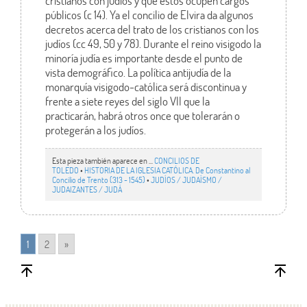
cristianos con judíos y que éstos ocupen cargos
públicos (c 14). Ya el concilio de Elvira da algunos
decretos acerca del trato de los cristianos con los
judíos (cc 49, 50 y 78). Durante el reino visigodo la
minoría judía es importante desde el punto de
vista demográfico. La política antijudía de la
monarquía visigodo-católica será discontinua y
frente a siete reyes del siglo VII que la
practicarán, habrá otros once que tolerarán o
protegerán a los judíos.
Esta pieza también aparece en ...
CONCILIOS DE
TOLEDO
•
HISTORIA DE LA IGLESIA CATÓLICA. De Constantino al
Concilio de Trento (313 - 1545)
•
JUDÍOS / JUDAÍSMO /
JUDAIZANTES / JUDÁ
1
2
»