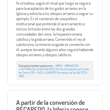
fe ortodoxa, según el ritual que luego se seguirá
para la aceptación de los godos arrianos en la
Iglesia y exhorta a los obispos arrianos a seguir su
ejemplo. Es el comienzo de una política
institucional que pretende el acercamiento e
incluso la fusión entre las dos grandes
comunidades del reino: la hispanorromana
católica y la goda arriana. Convertido el rey al
catolicismo, la minoría visigoda se convierte con
él, aunque durante algunos años seguirá habiendo
obispos arrianos y obispos católicos.
Esta pieza también aparece en ...
ARRIO / ARRIANISMO
•
HISTORIA DE LA IGLESIA CATÓLICA. De Constantino al Concilio
de Trento (313 - 1545)
•
LEANDRO (Arzobispo de Sevilla) (579 -
596)
A partir de la conversión de
RECAREDO, la Iglesia conoce