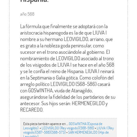
año 568
La fórmula que finalmente se adoptará con la
aristocracia hispanogoda es la de que LIUVA I
nombre a su hermano LEOVIGILDO, arriano, que
es grato a la nobleza goda peninsular, como
sucesor en el trono asociándole al gobierno. El
nombramiento de LEOVIGILDO asociado al trono
de los visigodos de LIUVA I se hace en el año 568
y se le confía el reino de Hispania. LIUVA I reinará
en la Septimania o Galia gótica. Como colofón del
arreglo político LEOVIGILDO (568-586) casará
con GOSWINTHA, viuda de Atanagildo,
asegurándose la fidelidad de los partidarios de su
antecesor. Sus hijos serán: HERMENEGILDO y
RECAREDO.
Esta pieza también aparece en ...
GOSWINTHA (Esposa de
Leovigildo)
•
LEOVIGILDO (Rey visigodo)(568-586)
•
LIUVA I (Rey
visigodo)(567-568)(568-573)
•
SAN HERMENEGILDO (Hijo de
Leovigildo)