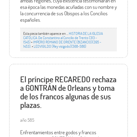
ambas regiones, cuya existencia testimoniarán en
esa época las monedas acuñadas con su nombre y
la concurrencia de sus Obispos a los Concilios
españoles.
Esta pieza también aparece en ...
HISTORIA DE LA IGLESIA
CATÓLICA. De Constantino al Concilio de Trento (313 -
1545)
•
IMPERIO ROMANO DE ORIENTE (BIZANCIO)(395 -
1453).
•
LEOVIGILDO (Rey visigodo)(568-586)
El príncipe RECAREDO rechaza
a GONTRÁN de Orleans y toma
de los francos algunas de sus
plazas.
año 585
Enfrentamientos entre godos y francos