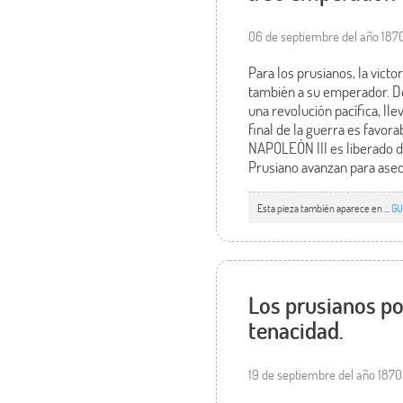
06 de septiembre del año 187
Para los prusianos, la victo
también a su emperador. Do
una revolución pacífica, ll
final de la guerra es favor
NAPOLEÓN III es liberado de 
Prusiano avanzan para asedi
Esta pieza también aparece en ...
GU
Los prusianos pon
tenacidad.
19 de septiembre del año 1870