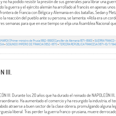
y no ha podido resistir la presión de sus generales para librar una guerr
o la guerra y el ejército alemán ha arrollado al francés en apenas unos
 frontera de Francia con Bélgica y Alemania en dos batallas, Sedan y Met
 la reacción del pueblo ante su persona, se lamenta: «Atila era un cor
 tres semanas para que en ese tiempo se elija una Asamblea Nacional que
SMARCK (Primer ministro de Prusia 1862-1890)(Canciller de Alemania 1871-1890)
•
GUERRA FRANCO-P
SIA
•
SEGUNDO IMPERIO DE FRANCIA (1852-1871)
•
TERCERA REPÚBLICA FRANCESA (1871-10/7/194
 III.
LEÓN III. Durante los 20 años que ha durado el reinado de NAPOLEÓN III,
ordinario. Ha aumentado el comercio y ha resurgido la industria, el tend
abido atraerse a buen sector de la clase obrera, promulgando alguna legi
guesía liberal. Tras perder la guerra franco-prusiana, muere derrocado, 