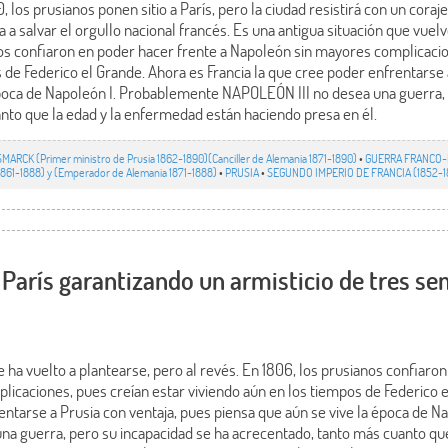
 los prusianos ponen sitio a París, pero la ciudad resistirá con un coraj
 a salvar el orgullo nacional francés. Es una antigua situación que vuelv
nos confiaron en poder hacer frente a Napoleón sin mayores complicacio
 de Federico el Grande. Ahora es Francia la que cree poder enfrentarse 
época de Napoleón I. Probablemente NAPOLEÓN III no desea una guerra, 
nto que la edad y la enfermedad están haciendo presa en él.
SMARCK (Primer ministro de Prusia 1862-1890)(Canciller de Alemania 1871-1890)
•
GUERRA FRANCO-
1861-1888) y (Emperador de Alemania 1871-1888)
•
PRUSIA
•
SEGUNDO IMPERIO DE FRANCIA (1852-1
arís garantizando un armisticio de tres se
e ha vuelto a plantearse, pero al revés. En 1806, los prusianos confiaro
icaciones, pues creían estar viviendo aún en los tiempos de Federico e
entarse a Prusia con ventaja, pues piensa que aún se vive la época de 
a guerra, pero su incapacidad se ha acrecentado, tanto más cuanto qu