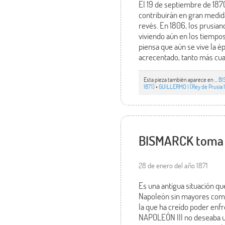
El 19 de septiembre de 1870,
contribuirán en gran medida
revés. En 1806, los prusia
viviendo aún en los tiempos
piensa que aún se vive la 
acrecentado, tanto más cua
Esta pieza también aparece en ...
BI
1871)
•
GUILLERMO I (Rey de Prusia 
BISMARCK toma P
28 de enero del año 1871
Es una antigua situación qu
Napoleón sin mayores compl
la que ha creído poder enfr
NAPOLEÓN III no deseaba un