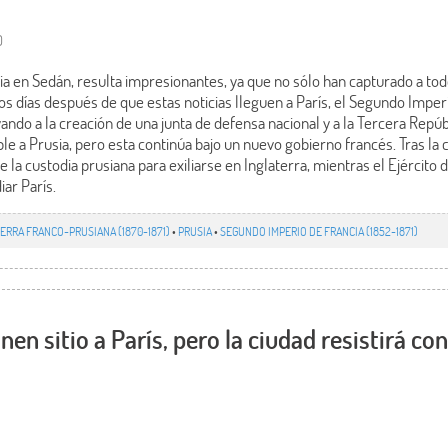
0
ria en Sedán, resulta impresionantes, ya que no sólo han capturado a todo
s días después de que estas noticias lleguen a París, el Segundo Impe
evando a la creación de una junta de defensa nacional y a la Tercera Repúb
able a Prusia, pero esta continúa bajo un nuevo gobierno francés. Tras la
la custodia prusiana para exiliarse en Inglaterra, mientras el Ejército d
ar París.
ERRA FRANCO-PRUSIANA (1870-1871)
•
PRUSIA
•
SEGUNDO IMPERIO DE FRANCIA (1852-1871)
en sitio a París, pero la ciudad resistirá con