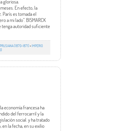
a gloriosa.
 meses. En efecto, la
z. París es tomada el
dero a mi lado”. BISMARCK
 tenga autoridad suficiente
RUSIANA (1870-1871)
•
IMPERIO
0)
 la economía francesa ha
ido del ferrocarril y la
slación social. y ha tratado
en la fecha, en su exilio