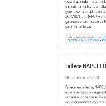
están haciendo presa en él, 
Inmediatamente, ha estallad
guerra se ha decidido en la
28/1/1871. BISMARCK viendo
garantiza un armisticio de
para firmar la paz.
Esta pieza también aparece en ...
BI
ALEMÁN -II Reich- (1871-1918)
•
PRU
Fallece NAPOLEÓN
09 de enero del año 1873
Fallece, en la fecha, NAPO
experimentado un auge extra
organización bancaria. Ha s
de no enemitarse con la bur