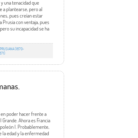
e y una tenacidad que
e a plantearse, pero al
nes, pues creían estar
a Prusia con ventaja, pues
pero su incapacidad se ha
PRUSIANA (1870-
871)
manas.
n en poder hacer frente a
l Grande. Ahora es Francia
Napoleón I. Probablemente,
e la edad y la enfermedad