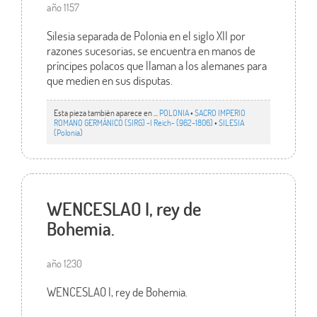
año 1157
Silesia separada de Polonia en el siglo XII por
razones sucesorias, se encuentra en manos de
príncipes polacos que llaman a los alemanes para
que medien en sus disputas.
Esta pieza también aparece en ...
POLONIA
•
SACRO IMPERIO
ROMANO GERMÁNICO (SIRG) -I Reich- (962-1806)
•
SILESIA
(Polonia)
WENCESLAO I, rey de
Bohemia.
año 1230
WENCESLAO I, rey de Bohemia.