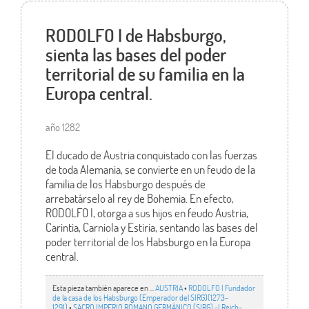
RODOLFO I de Habsburgo,
sienta las bases del poder
territorial de su familia en la
Europa central.
año 1282
El ducado de Austria conquistado con las fuerzas
de toda Alemania, se convierte en un feudo de la
familia de los Habsburgo después de
arrebatárselo al rey de Bohemia. En efecto,
RODOLFO I, otorga a sus hijos en feudo Austria,
Carintia, Carniola y Estiria, sentando las bases del
poder territorial de los Habsburgo en la Europa
central.
Esta pieza también aparece en ...
AUSTRIA
•
RODOLFO I Fundador
de la casa de los Habsburgo (Emperador del SIRG)(1273-
1291)
•
SACRO IMPERIO ROMANO GERMÁNICO (SIRG) -I Reich-