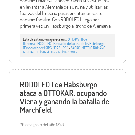
dominio universal, concentrando sus esfuerzos
en levantar a Alemania de su ruina y utilizar las
fuerzas del Imperio para constituir un vasto
dominio familiar. Con RODOLFO I llega por
primera vez un Habsburgo al trono de Alemania.
Esta pieza también aparece en ...
OTTAKAR II de
Bohemia
•
RODOLFO I Fundador de la casa de los Habsburgo
(Emperador del SIRG)(1273-1291)
•
SACRO IMPERIO ROMANO
GERMÁNICO (SIRG) -I Reich- (962-1806)
RODOLFO I de Habsburgo
ataca a OTTOKAR, ocupando
Viena y ganando la batalla de
Marchfeld.
26 de agosto del año 1278