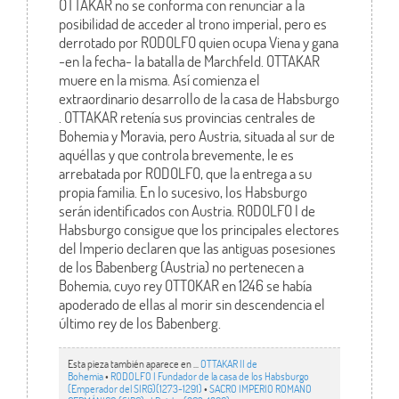
OTTAKAR no se conforma con renunciar a la
posibilidad de acceder al trono imperial, pero es
derrotado por RODOLFO quien ocupa Viena y gana
-en la fecha- la batalla de Marchfeld. OTTAKAR
muere en la misma. Así comienza el
extraordinario desarrollo de la casa de Habsburgo
. OTTAKAR retenía sus provincias centrales de
Bohemia y Moravia, pero Austria, situada al sur de
aquéllas y que controla brevemente, le es
arrebatada por RODOLFO, que la entrega a su
propia familia. En lo sucesivo, los Habsburgo
serán identificados con Austria. RODOLFO I de
Habsburgo consigue que los principales electores
del Imperio declaren que las antiguas posesiones
de los Babenberg (Austria) no pertenecen a
Bohemia, cuyo rey OTTOKAR en 1246 se había
apoderado de ellas al morir sin descendencia el
último rey de los Babenberg.
Esta pieza también aparece en ...
OTTAKAR II de
Bohemia
•
RODOLFO I Fundador de la casa de los Habsburgo
(Emperador del SIRG)(1273-1291)
•
SACRO IMPERIO ROMANO