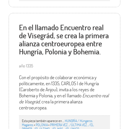
En el llamado Encuentro real
de Visegrád, se crea la primera
alianza centroeuropea entre
Hungría, Polonia y Bohemia.
año 1335
Con el propósito de colaborar económica y
políticamente, en 1335, CARLOS I de Hungría
(Caroberto de Anjou), invita a los reyes de
Bohemia y Polonia, y en el llamado
Encuentro real
de Visegrád,
crea la primera alianza
centroeuropea.
Esta pieza también aparece en ...
HUNGRÍA / Húngaros.
Magiares
•
POLONIA
•
PRIMERA VEZ.../ÚLTIMA VEZ…/EL
PRIMER.../EL ÚLTIMO…/EL MÁS…/EL ÚNICO…