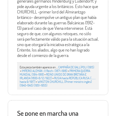
generales germanos Hindenburg y Ludendorff, y
pide ayuda urgente a los británicos. Esto hace que
CHURCHILL -primer lord del Almirantzgo
británico- desempolve un antiguo plan que había
elaborado durante las guerras Balcánicas (1912-
13) para el caso de que Viena interviniese. Está
seguro de que, con algunos retoques, no sólo
será perfectamente válido para la situación actual,
sino que otorgará la iniciativa estratégica a la
Entente, los aliados, algo que no han logrado
desde el comienzo de la guerra.
Esta pieza también aparece en ...
CAMPAÑA DE GALLÍPOLI (1915)
•
IMPERIO ALEMÁN -II Reich- (1871-1918)
•
PRIMERA GUERRA
MUNDIAL (1914-1918)
•
REINO UNIDO DE GRAN BRETAÑA E
IRLANDA (1800-6/12/1922)
•
RUSIA hasta REPÚBLICA RUSA. (…..…
hasta 9/1917)
•
WINSTON CHURCHILL (Primer ministro ingles)
(1940-1945) (1951-1955)
Se pone en marcha una