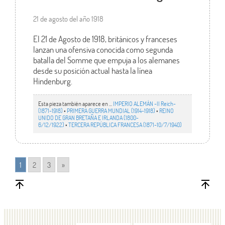
21 de agosto del año 1918
El 21 de Agosto de 1918, británicos y franceses
lanzan una ofensiva conocida como segunda
batalla del Somme que empuja a los alemanes
desde su posición actual hasta la línea
Hindenburg.
Esta pieza también aparece en ...
IMPERIO ALEMÁN -II Reich-
(1871-1918)
•
PRIMERA GUERRA MUNDIAL (1914-1918)
•
REINO
UNIDO DE GRAN BRETAÑA E IRLANDA (1800-
6/12/1922)
•
TERCERA REPÚBLICA FRANCESA (1871-10/7/1940)
1
2
3
»