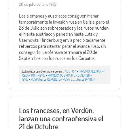
28 de julio del año 1916
Los alemanes y austriacos consiguen frenar
temporalmente la invasión rusa en Galizia, pero el
28 de Julio son sobrepasados y los rusos hunden
el frente austríaco y penetran hasta Lutzk y
Czernovitz. Hindenburg envía precipitadamente
refuerzos para intentar parar el avance ruso, sin
conseguirlo. La ofensiva terminará el 20 de
Septiembre con los rusos en los Cárpatos.
Esta pieza también aparece en ...
AUSTRIA
•
IMPERIO ALEMÁN -II
Reich- (1871-1918)
•
PRIMERA GUERRA MUNDIAL (1914-
1918)
•
RUSIA hasta REPÚBLICA RUSA. (…..… hasta 9/1917)
Los franceses, en Verdún,
lanzan una contraofensiva el
21 de Octubre.