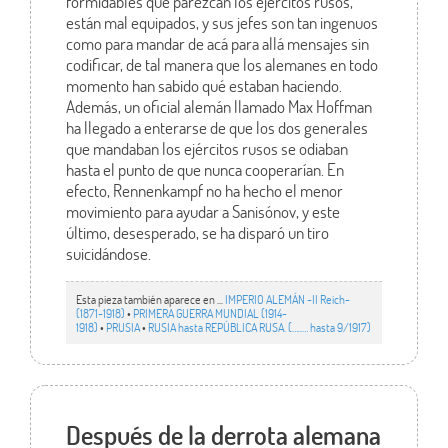
formidables que parezcan los ejércitos rusos,
están mal equipados, y sus jefes son tan ingenuos
como para mandar de acá para allá mensajes sin
codificar, de tal manera que los alemanes en todo
momento han sabido qué estaban haciendo.
Además, un oficial alemán llamado Max Hoffman
ha llegado a enterarse de que los dos generales
que mandaban los ejércitos rusos se odiaban
hasta el punto de que nunca cooperarían. En
efecto, Rennenkampf no ha hecho el menor
movimiento para ayudar a Sanisónov, y este
último, desesperado, se ha disparó un tiro
suicidándose.
Esta pieza también aparece en ...
IMPERIO ALEMÁN -II Reich-
(1871-1918)
•
PRIMERA GUERRA MUNDIAL (1914-
1918)
•
PRUSIA
•
RUSIA hasta REPÚBLICA RUSA. (…..… hasta 9/1917)
Después de la derrota alemana