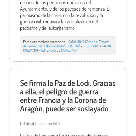
urbano de los pequeños que ocupa el
Ayuntamiento) y de los payeses de remensa. El
paroxismo de la crisis, con la revolución y la
guerra civil, motivará la radicalización del
pactismo y del autoritarismo.
Esta pieza también aparece en ...
CATALUNYA (Desde el Tratado
de Corbeil hasta Nueva Planta (1258-1716)
•
CORONA DE ARAGÓN
(1162-1716)
•
REMENSAS DE CATALUNYA
Se firma la Paz de Lodi. Gracias
a ella, el peligro de guerra
entre Francia y la Corona de
Aragón, puede ser soslayado.
09 de abril del año 1454
La Paz de Lodi pone fin a una serie de disputas