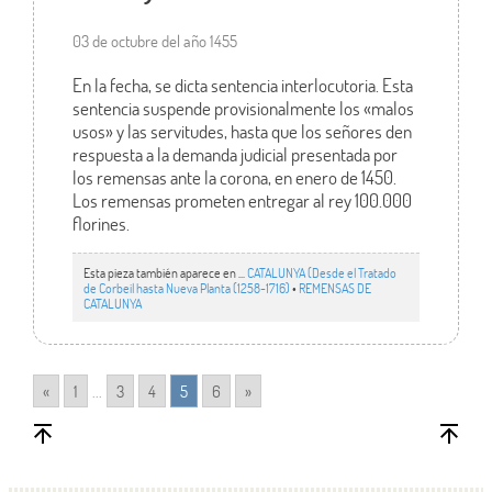
03 de octubre del año 1455
En la fecha, se dicta sentencia interlocutoria. Esta
sentencia suspende provisionalmente los «malos
usos» y las servitudes, hasta que los señores den
respuesta a la demanda judicial presentada por
los remensas ante la corona, en enero de 1450.
Los remensas prometen entregar al rey 100.000
florines.
Esta pieza también aparece en ...
CATALUNYA (Desde el Tratado
de Corbeil hasta Nueva Planta (1258-1716)
•
REMENSAS DE
CATALUNYA
«
1
...
3
4
5
6
»