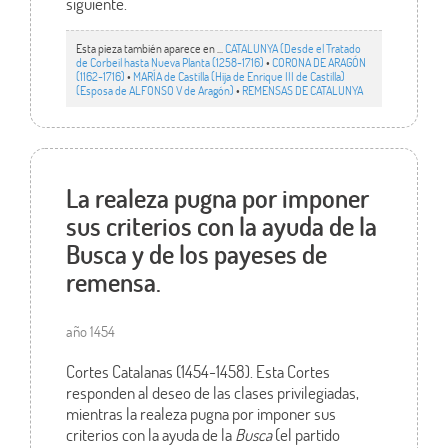
siguiente.
Esta pieza también aparece en ...
CATALUNYA (Desde el Tratado
de Corbeil hasta Nueva Planta (1258-1716)
•
CORONA DE ARAGÓN
(1162-1716)
•
MARÍA de Castilla (Hija de Enrique III de Castilla)
(Esposa de ALFONSO V de Aragón)
•
REMENSAS DE CATALUNYA
La realeza pugna por imponer
sus criterios con la ayuda de la
Busca y de los payeses de
remensa.
año 1454
Cortes Catalanas (1454-1458). Esta Cortes
responden al deseo de las clases privilegiadas,
mientras la realeza pugna por imponer sus
criterios con la ayuda de la
Busca
(el partido