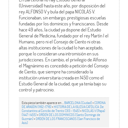
(Universidad) hasta este año, por disposición del
rey ALFONSO V y bula del papa NICOLÁS V.
Funcionaban, sin embargo, prestigiosas escuelas
fundadas por los dominicos y franciscanos. Desde
hace 49 años, la ciudad ya dispone del Estudio
General de Medicina, fundado por el rey Martín I el
Humano, pero ni el Consejo de Ciento ni otras
altas instituciones de la ciudad lo han aceptado,
porque lo consideran una intromisión en sus
jurisdicciones. En cambio, el privilegio de Alfonso
el Magnánimo es concedido a petición del Consejo
de Ciento, que siempre ha considerado la
institución universitaria creada en 1450 como el
Estudio General de la ciudad, que ya tenía bajo su
control y patrocinio.
Esta pieza también aparece en ...
BARCELONA (Ciudad)
•
CORONA
DE ARAGÓN (1162-1716)
•
HISTORIA DE LA IGLESIA CATÓLICA. De
Constantino al Concilio de Trento (313 - 1545)
•
NICOLÁS V (Papa)
(1447-1455)
•
ORDEN DE LOS DOMINICOS (Santo Domingo de
Guzmán)
•
ORDEN DE LOS FRANCISCANOS (San Francisco de
Asís)