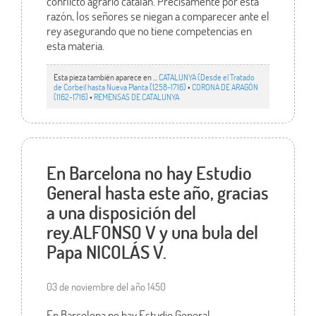
conflicto agrario catalán. Precisamente por esta
razón, los señores se niegan a comparecer ante el
rey asegurando que no tiene competencias en
esta materia.
Esta pieza también aparece en ...
CATALUNYA (Desde el Tratado
de Corbeil hasta Nueva Planta (1258-1716)
•
CORONA DE ARAGÓN
(1162-1716)
•
REMENSAS DE CATALUNYA
En Barcelona no hay Estudio
General hasta este año, gracias
a una disposición del
rey.ALFONSO V y una bula del
Papa NICOLÁS V.
03 de noviembre del año 1450
En Barcelona no hay Estudio General