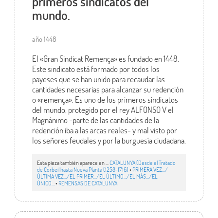
primeros sindicatos del
mundo.
año 1448
El «Gran Sindicat Remença» es fundado en 1448.
Este sindicato está formado por todos los
payeses que se han unido para recaudar las
cantidades necesarias para alcanzar su redención
o «remença». Es uno de los primeros sindicatos
del mundo, protegido por el rey ALFONSO V el
Magnánimo -parte de las cantidades de la
redención iba a las arcas reales- y mal visto por
los señores feudales y por la burguesía ciudadana.
Esta pieza también aparece en ...
CATALUNYA (Desde el Tratado
de Corbeil hasta Nueva Planta (1258-1716)
•
PRIMERA VEZ.../
ÚLTIMA VEZ…/EL PRIMER.../EL ÚLTIMO…/EL MÁS…/EL
ÚNICO…
•
REMENSAS DE CATALUNYA