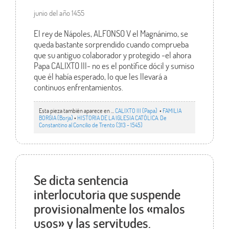
junio del año 1455
El rey de Nápoles, ALFONSO V el Magnánimo, se
queda bastante sorprendido cuando comprueba
que su antiguo colaborador y protegido -el ahora
Papa CALIXTO III- no es el pontífice dócil y sumiso
que él había esperado, lo que les llevará a
continuos enfrentamientos.
Esta pieza también aparece en ...
CALIXTO III (Papa)
•
FAMILIA
BORGIA (Borja)
•
HISTORIA DE LA IGLESIA CATÓLICA. De
Constantino al Concilio de Trento (313 - 1545)
Se dicta sentencia
interlocutoria que suspende
provisionalmente los «malos
usos» y las servitudes.