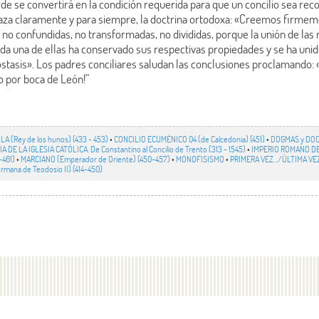
rde se convertirá en la condición requerida para que un concilio sea r
traza claramente y para siempre, la doctrina ortodoxa: «Creemos firmem
, no confundidas, no transformadas, no divididas, porque la unión de las 
da una de ellas ha conservado sus respectivas propiedades y se ha unido
stasis». Los padres conciliares saludan las conclusiones proclamando: «
o por boca de León!”
ILA (Rey de los hunos) (433 - 453)
•
CONCILIO ECUMÉNICO 04 (de Calcedonia) (451)
•
DOGMAS y DOC
A DE LA IGLESIA CATÓLICA. De Constantino al Concilio de Trento (313 - 1545)
•
IMPERIO ROMANO DE
-461)
•
MARCIANO (Emperador de Oriente) (450-457)
•
MONOFISISMO
•
PRIMERA VEZ.../ÚLTIMA VE
mana de Teodosio II) (414-450)