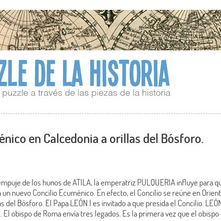
nico en Calcedonia a orillas del Bósforo.
 empuje de los hunos de ATILA, la emperatriz PULQUERIA influye para 
 nuevo Concilio Ecuménico. En efecto, el Concilio se reúne en Oriente
as del Bósforo. El Papa LEÓN I es invitado a que presida el Concilio. LE
s. El obispo de Roma envía tres legados. Es la primera vez que el obisp