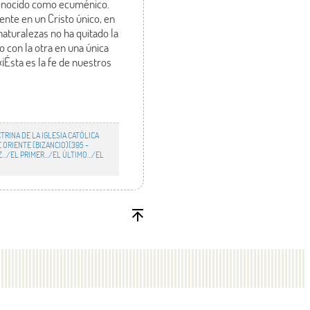
econocido como ecuménico.
ente en un Cristo único, en
naturalezas no ha quitado la
 con la otra en una única
¡Ésta es la fe de nuestros
TRINA DE LA IGLESIA CATÓLICA
 ORIENTE (BIZANCIO)(395 -
Z…/EL PRIMER.../EL ÚLTIMO…/EL