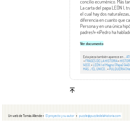
concilio ecuménico. Más ta
La carta del papa LEÓN I, 
el cual hay dos naturalezas
diferencia en cuanto que ca
Persona y en una única hipó
padres!» «¡Pedro ha hablad
Ver documento
Esta pieza también aparece en ...
AT
•
FRASES DE LA HISTORIA
•
HISTORI
1453).
•
LEÓN I el Magno (Papa) (440
MÁS…/EL ÚNICO…
•
PULQUERIA (Her
Un web de Tomás Allende •
El proyecto y su autor
•
puzzle@puzzledelahistoria.com