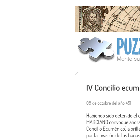
IV Concilio ecumé
08 de octubre del año 451
Habiendo sido detenido el
MARCIANO convoque ahora un
Concilio Ecuménico) a orill
por la invasión de los huno