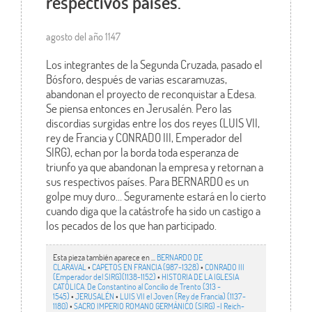
respectivos países.
agosto del año 1147
Los integrantes de la Segunda Cruzada, pasado el
Bósforo, después de varias escaramuzas,
abandonan el proyecto de reconquistar a Edesa.
Se piensa entonces en Jerusalén. Pero las
discordias surgidas entre los dos reyes (LUIS VII,
rey de Francia y CONRADO III, Emperador del
SIRG), echan por la borda toda esperanza de
triunfo ya que abandonan la empresa y retornan a
sus respectivos países. Para BERNARDO es un
golpe muy duro… Seguramente estará en lo cierto
cuando diga que la catástrofe ha sido un castigo a
los pecados de los que han participado.
Esta pieza también aparece en ...
BERNARDO DE
CLARAVAL
•
CAPETOS EN FRANCIA (987-1328)
•
CONRADO III
(Emperador del SIRG)(1138-1152)
•
HISTORIA DE LA IGLESIA
CATÓLICA. De Constantino al Concilio de Trento (313 -
1545)
•
JERUSALÉN
•
LUIS VII el Joven (Rey de Francia) (1137-
1180)
•
SACRO IMPERIO ROMANO GERMÁNICO (SIRG) -I Reich-