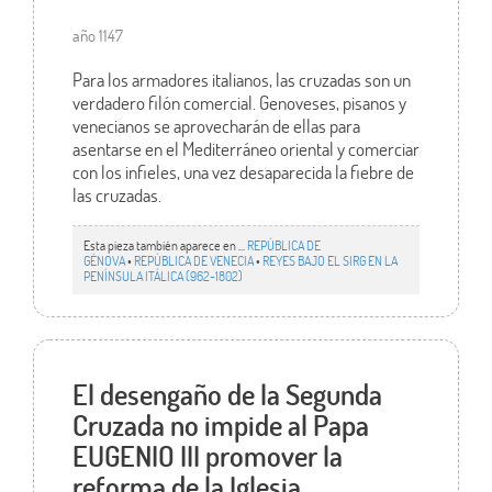
año 1147
Para los armadores italianos, las cruzadas son un
verdadero filón comercial. Genoveses, pisanos y
venecianos se aprovecharán de ellas para
asentarse en el Mediterráneo oriental y comerciar
con los infieles, una vez desaparecida la fiebre de
las cruzadas.
Esta pieza también aparece en ...
REPÚBLICA DE
GÉNOVA
•
REPÚBLICA DE VENECIA
•
REYES BAJO EL SIRG EN LA
PENÍNSULA ITÁLICA (962-1802)
El desengaño de la Segunda
Cruzada no impide al Papa
EUGENIO III promover la
reforma de la Iglesia