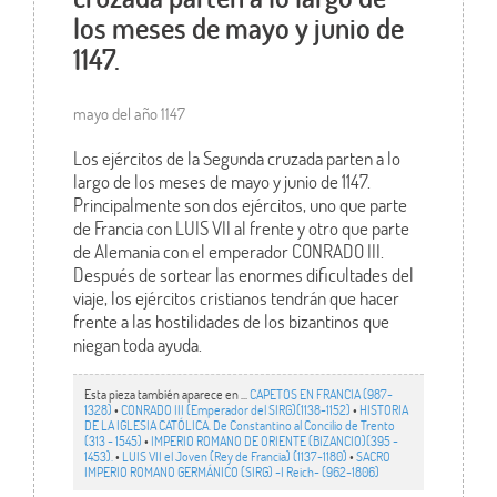
los meses de mayo y junio de
1147.
mayo del año 1147
Los ejércitos de la Segunda cruzada parten a lo
largo de los meses de mayo y junio de 1147.
Principalmente son dos ejércitos, uno que parte
de Francia con LUIS VII al frente y otro que parte
de Alemania con el emperador CONRADO III.
Después de sortear las enormes dificultades del
viaje, los ejércitos cristianos tendrán que hacer
frente a las hostilidades de los bizantinos que
niegan toda ayuda.
Esta pieza también aparece en ...
CAPETOS EN FRANCIA (987-
1328)
•
CONRADO III (Emperador del SIRG)(1138-1152)
•
HISTORIA
DE LA IGLESIA CATÓLICA. De Constantino al Concilio de Trento
(313 - 1545)
•
IMPERIO ROMANO DE ORIENTE (BIZANCIO)(395 -
1453).
•
LUIS VII el Joven (Rey de Francia) (1137-1180)
•
SACRO
IMPERIO ROMANO GERMÁNICO (SIRG) -I Reich- (962-1806)