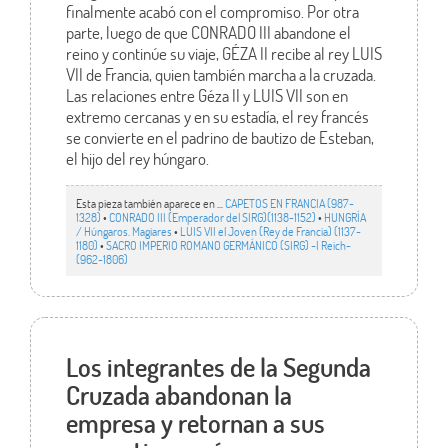
finalmente acabó con el compromiso. Por otra
parte, luego de que CONRADO III abandone el
reino y continúe su viaje, GÉZA II recibe al rey LUIS
VII de Francia, quien también marcha a la cruzada.
Las relaciones entre Géza II y LUIS VII son en
extremo cercanas y en su estadía, el rey francés
se convierte en el padrino de bautizo de Esteban,
el hijo del rey húngaro.
Esta pieza también aparece en ...
CAPETOS EN FRANCIA (987-
1328)
•
CONRADO III (Emperador del SIRG)(1138-1152)
•
HUNGRÍA
/ Húngaros. Magiares
•
LUIS VII el Joven (Rey de Francia) (1137-
1180)
•
SACRO IMPERIO ROMANO GERMÁNICO (SIRG) -I Reich-
(962-1806)
Los integrantes de la Segunda
Cruzada abandonan la
empresa y retornan a sus