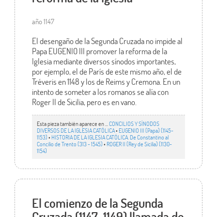
año 1147
El desengaño de la Segunda Cruzada no impide al
Papa EUGENIO III promover la reforma de la
Iglesia mediante diversos sínodos importantes,
por ejemplo, el de París de este mismo año, el de
Tréveris en 1148 y los de Reims y Cremona. En un
intento de someter a los romanos se alía con
Roger II de Sicilia, pero es en vano.
Esta pieza también aparece en ...
CONCILIOS Y SÍNODOS
DIVERSOS DE LA IGLESIA CATÓLICA
•
EUGENIO III (Papa) (1145-
1153)
•
HISTORIA DE LA IGLESIA CATÓLICA. De Constantino al
Concilio de Trento (313 - 1545)
•
ROGER II (Rey de Sicilia) (1130-
1154)
El comienzo de la Segunda
Cruzada (1147-1149) llamada de