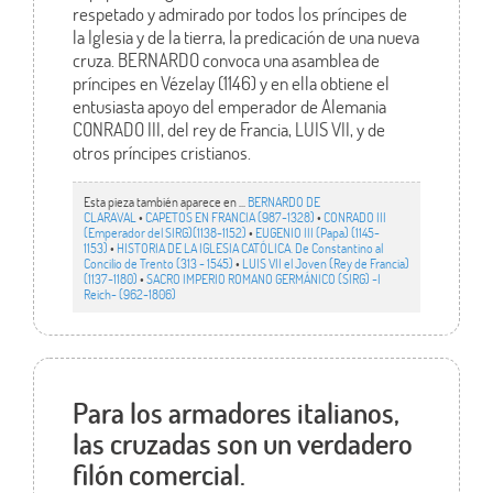
respetado y admirado por todos los príncipes de
la Iglesia y de la tierra, la predicación de una nueva
cruza. BERNARDO convoca una asamblea de
príncipes en Vézelay (1146) y en ella obtiene el
entusiasta apoyo del emperador de Alemania
CONRADO III, del rey de Francia, LUIS VII, y de
otros príncipes cristianos.
Esta pieza también aparece en ...
BERNARDO DE
CLARAVAL
•
CAPETOS EN FRANCIA (987-1328)
•
CONRADO III
(Emperador del SIRG)(1138-1152)
•
EUGENIO III (Papa) (1145-
1153)
•
HISTORIA DE LA IGLESIA CATÓLICA. De Constantino al
Concilio de Trento (313 - 1545)
•
LUIS VII el Joven (Rey de Francia)
(1137-1180)
•
SACRO IMPERIO ROMANO GERMÁNICO (SIRG) -I
Reich- (962-1806)
Para los armadores italianos,
las cruzadas son un verdadero
filón comercial.