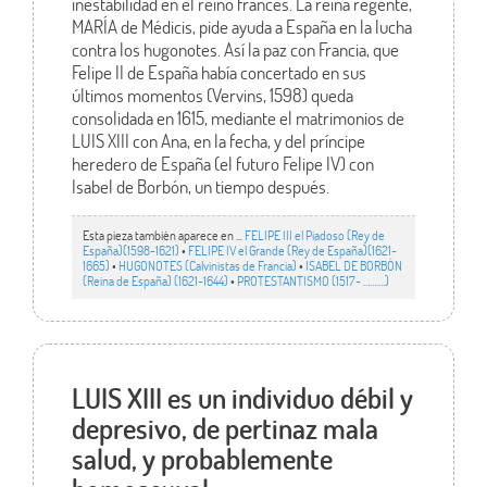
inestabilidad en el reino francés. La reina regente,
MARÍA de Médicis, pide ayuda a España en la lucha
contra los hugonotes. Así la paz con Francia, que
Felipe II de España había concertado en sus
últimos momentos (Vervins, 1598) queda
consolidada en 1615, mediante el matrimonios de
LUIS XIII con Ana, en la fecha, y del príncipe
heredero de España (el futuro Felipe IV) con
Isabel de Borbón, un tiempo después.
Esta pieza también aparece en ...
FELIPE III el Piadoso (Rey de
España)(1598-1621)
•
FELIPE IV el Grande (Rey de España)(1621-
1665)
•
HUGONOTES (Calvinistas de Francia)
•
ISABEL DE BORBÓN
(Reina de España) (1621-1644)
•
PROTESTANTISMO (1517- ……….)
LUIS XIII es un individuo débil y
depresivo, de pertinaz mala
salud, y probablemente