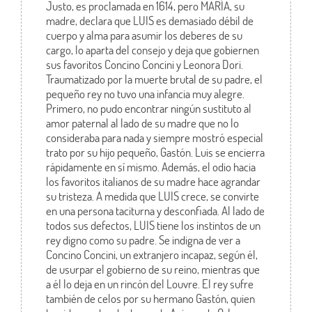
Justo, es proclamada en 1614, pero MARÍA, su
madre, declara que LUIS es demasiado débil de
cuerpo y alma para asumir los deberes de su
cargo, lo aparta del consejo y deja que gobiernen
sus favoritos Concino Concini y Leonora Dori.
Traumatizado por la muerte brutal de su padre, el
pequeño rey no tuvo una infancia muy alegre.
Primero, no pudo encontrar ningún sustituto al
amor paternal al lado de su madre que no lo
consideraba para nada y siempre mostró especial
trato por su hijo pequeño, Gastón. Luis se encierra
rápidamente en sí mismo. Además, el odio hacia
los favoritos italianos de su madre hace agrandar
su tristeza. A medida que LUIS crece, se convirte
en una persona taciturna y desconfiada. Al lado de
todos sus defectos, LUIS tiene los instintos de un
rey digno como su padre. Se indigna de ver a
Concino Concini, un extranjero incapaz, según él,
de usurpar el gobierno de su reino, mientras que
a él lo deja en un rincón del Louvre. El rey sufre
también de celos por su hermano Gastón, quien