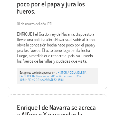
poco por el papa y jura los
fueros.
01 de marzo del año 1271
ENRIQUE I el Gordo, rey de Navarra, dispuesto a
llevar una política afín a Navarra, al subir al trono,
obvia la concesión hecha hace poco por el papa y
jura los fueros. El acto tiene lugar, en la fecha.
Luego, a medida que recorre el país, va jurando
los fueros de las villas y ciudades que visita.
Esta pieza también aparece en ...
HISTORIA DE LA IGLESIA
CATÓLICA. De Constantino al Concilio de Trento (313 -
1545)
•
REINO DE NAVARRA (1162-1516)
Enrique I de Navarra se acreca
a Alfonso X para evitar la