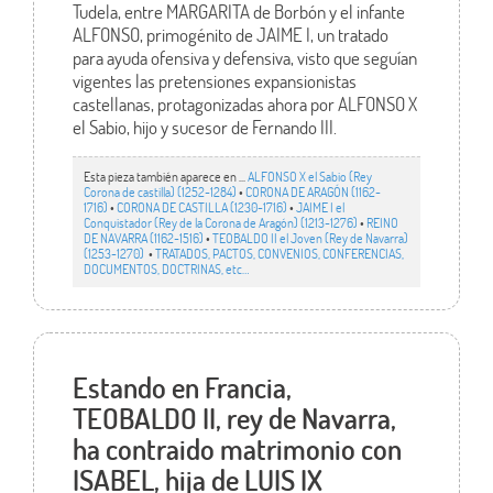
Tudela, entre MARGARITA de Borbón y el infante
ALFONSO, primogénito de JAIME I, un tratado
para ayuda ofensiva y defensiva, visto que seguían
vigentes las pretensiones expansionistas
castellanas, protagonizadas ahora por ALFONSO X
el Sabio, hijo y sucesor de Fernando III.
Esta pieza también aparece en ...
ALFONSO X el Sabio (Rey
Corona de castilla) (1252-1284)
•
CORONA DE ARAGÓN (1162-
1716)
•
CORONA DE CASTILLA (1230-1716)
•
JAIME I el
Conquistador (Rey de la Corona de Aragón) (1213-1276)
•
REINO
DE NAVARRA (1162-1516)
•
TEOBALDO II el Joven (Rey de Navarra)
(1253-1270)
•
TRATADOS, PACTOS, CONVENIOS, CONFERENCIAS,
DOCUMENTOS, DOCTRINAS, etc…
Estando en Francia,
TEOBALDO II, rey de Navarra,
ha contraido matrimonio con
ISABEL, hija de LUIS IX