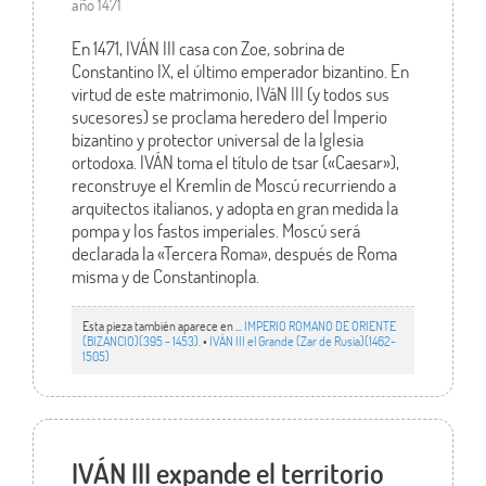
año 1471
En 1471, IVÁN III casa con Zoe, sobrina de
Constantino IX, el último emperador bizantino. En
virtud de este matrimonio, IVáN III (y todos sus
sucesores) se proclama heredero del Imperio
bizantino y protector universal de la Iglesia
ortodoxa. IVÁN toma el título de tsar («Caesar»),
reconstruye el Kremlin de Moscú recurriendo a
arquitectos italianos, y adopta en gran medida la
pompa y los fastos imperiales. Moscú será
declarada la «Tercera Roma», después de Roma
misma y de Constantinopla.
Esta pieza también aparece en ...
IMPERIO ROMANO DE ORIENTE
(BIZANCIO)(395 - 1453).
•
IVÁN III el Grande (Zar de Rusia)(1462-
1505)
IVÁN III expande el territorio