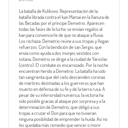
La batalla de Kulikovo. Representación de la
batalla librada contra el kan Mamai en la llanura de
las Becadas por el príncipe Demetrio. Aparecen
todas las fases de la lucha: se envían regalos al
kan para convencerle de que no ataque a Rusia.
Los rechaza. Demetrio reúne a sus tropas y llegan
refuerzos. Con la bendición de san Sergio, que
envía como ayuda a dos monjes vestidos con
sotana, Demetrio se dirige a la ciudad de Yaroslav
(centro). El combate es encarnizado. Por la noche
encuentran herido a Demetrio. La batalla ha sido
tan sangrienta que del cielo descienden coronas
de mártires destinadas a los guerreros que han
muerto en defensa de su fe y de la tierra rusa. A
pesar de su inferioridad numérica, la victoria ha
sido posible gracias al ataque por sorpresa y a la
determinación de Demetrio, que obligó a sus
tropas a cruzar el Don para que no tuvieran
ninguna posibilidad de emprender la huida. Así no
les quedaba más remedio que vencer o morir.