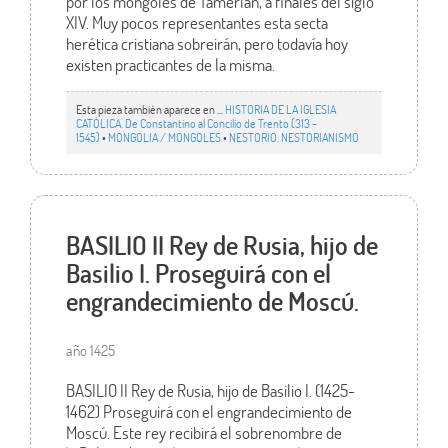
por los mongoles de Tamerlán, a finales del siglo
XIV. Muy pocos representantes esta secta
herética cristiana sobreirán, pero todavía hoy
existen practicantes de la misma.
Esta pieza también aparece en ...
HISTORIA DE LA IGLESIA
CATÓLICA. De Constantino al Concilio de Trento (313 -
1545)
•
MONGOLIA / MONGOLES
•
NESTORIO. NESTORIANISMO
BASILIO II Rey de Rusia, hijo de
Basilio I. Proseguirá con el
engrandecimiento de Moscú.
año 1425
BASILIO II Rey de Rusia, hijo de Basilio I. (1425-
1462) Proseguirá con el engrandecimiento de
Moscú. Este rey recibirá el sobrenombre de