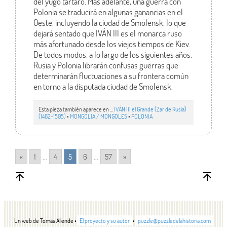
del yugo tártaro. Más adelante, una guerra con
Polonia se traducirá en algunas ganancias en el
Oeste, incluyendo la ciudad de Smolensk, lo que
dejará sentado que IVÁN III es el monarca ruso
más afortunado desde los viejos tiempos de Kiev.
De todos modos, a lo largo de los siguientes años,
Rusia y Polonia librarán confusas guerras que
determinarán fluctuaciones a su frontera común
en torno a la disputada ciudad de Smolensk.
Esta pieza también aparece en ...
IVÁN III el Grande (Zar de Rusia)
(1462-1505)
•
MONGOLIA / MONGOLES
•
POLONIA
«
1
...
4
5
6
...
57
»
Un web de Tomás Allende •
El proyecto y su autor
•
puzzle@puzzledelahistoria.com