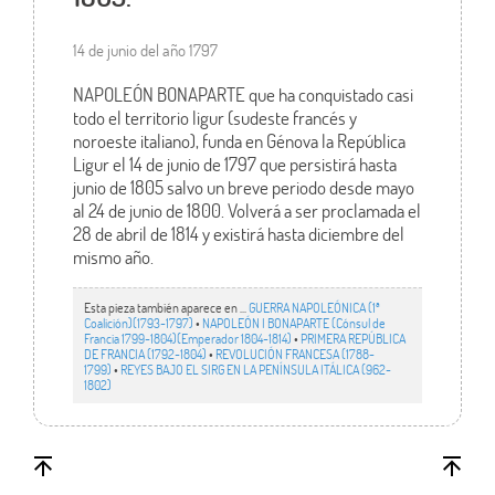
14 de junio del año 1797
NAPOLEÓN BONAPARTE que ha conquistado casi
todo el territorio ligur (sudeste francés y
noroeste italiano), funda en Génova la República
Ligur el 14 de junio de 1797 que persistirá hasta
junio de 1805 salvo un breve periodo desde mayo
al 24 de junio de 1800. Volverá a ser proclamada el
28 de abril de 1814 y existirá hasta diciembre del
mismo año.
Esta pieza también aparece en ...
GUERRA NAPOLEÓNICA (1ª
Coalición)(1793-1797)
•
NAPOLEÓN I BONAPARTE (Cónsul de
Francia 1799-1804)(Emperador 1804-1814)
•
PRIMERA REPÚBLICA
DE FRANCIA (1792-1804)
•
REVOLUCIÓN FRANCESA (1788-
1799)
•
REYES BAJO EL SIRG EN LA PENÍNSULA ITÁLICA (962-
1802)