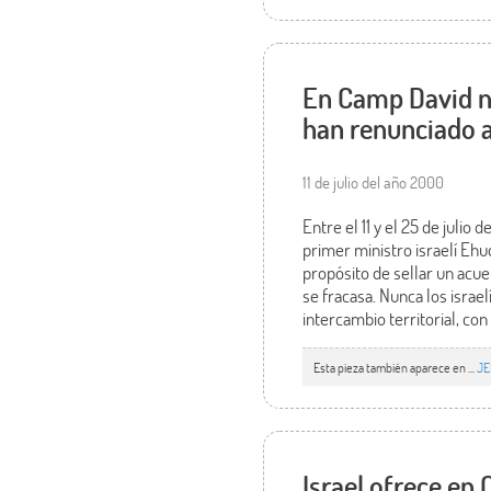
En Camp David nu
han renunciado a
11 de julio del año 2000
Entre el 11 y el 25 de juli
primer ministro israelí Eh
propósito de sellar un acue
se fracasa. Nunca los israe
intercambio territorial, co
Esta pieza también aparece en ...
JE
Israel ofrece en 