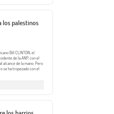
 los palestinos
icano Bill CLINTON, el
sidente de la ANP, con el
 al alcance de la mano. Pero
ero se ha tropezado con el
re los barrios