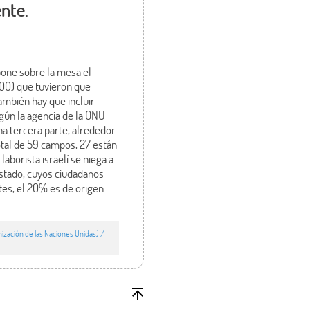
ente.
pone sobre la mesa el
000) que tuvieron que
ambién hay que incluir
gún la agencia de la ONU
a tercera parte, alrededor
total de 59 campos, 27 están
aborista israelí se niega a
estado, cuyos ciudadanos
ntes, el 20% es de origen
ización de las Naciones Unidas) /