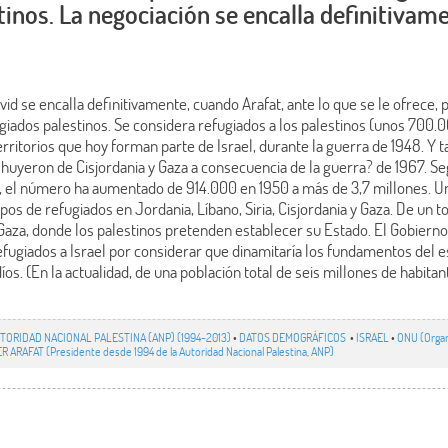
tinos. La negociación se encalla definitivam
d se encalla definitivamente, cuando Arafat, ante lo que se le ofrece, 
ugiados palestinos. Se considera refugiados a los palestinos (unos 700.
rritorios que hoy forman parte de Israel, durante la guerra de 1948. Y t
huyeron de Cisjordania y Gaza a consecuencia de la guerra? de 1967. Se
s, el número ha aumentado de 914.000 en 1950 a más de 3,7 millones. Un
mpos de refugiados en Jordania, Líbano, Siria, Cisjordania y Gaza. De un 
 Gaza, donde los palestinos pretenden establecer su Estado. El Gobierno l
refugiados a Israel por considerar que dinamitaría los fundamentos del 
íos. (En la actualidad, de una población total de seis millones de habita
TORIDAD NACIONAL PALESTINA (ANP) (1994-2013)
•
DATOS DEMOGRÁFICOS
•
ISRAEL
•
ONU (Organ
R ARAFAT (Presidente desde 1994 de la Autoridad Nacional Palestina, ANP)