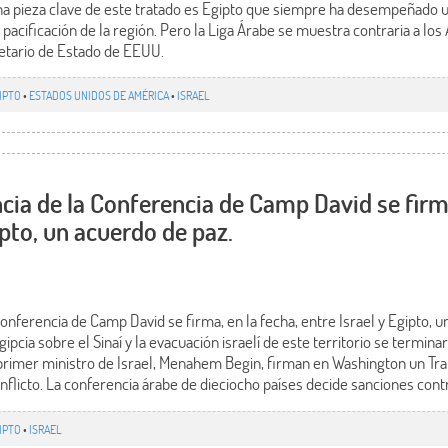
Una pieza clave de este tratado es Egipto que siempre ha desempeñado un
pacificación de la región. Pero la Liga Árabe se muestra contraria a l
retario de Estado de EEUU.
IPTO
•
ESTADOS UNIDOS DE AMÉRICA
•
ISRAEL
a de la Conferencia de Camp David se firma
ipto, un acuerdo de paz.
ferencia de Camp David se firma, en la fecha, entre Israel y Egipto, u
ipcia sobre el Sinaí y la evacuación israelí de este territorio se termin
l primer ministro de Israel, Menahem Begin, firman en Washington un Tra
onflicto. La conferencia árabe de dieciocho países decide sanciones cont
IPTO
•
ISRAEL