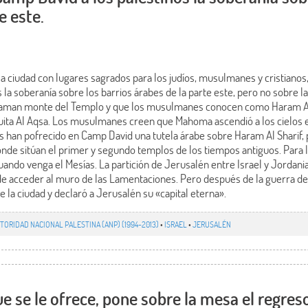
e este.
a ciudad con lugares sagrados para los judíos, musulmanes y cristianos,
 la soberanía sobre los barrios árabes de la parte este, pero no sobre l
 llaman monte del Templo y que los musulmanes conocen como Haram Al 
ita Al Aqsa. Los musulmanes creen que Mahoma ascendió a los cielos e
es han pofrecido en Camp David una tutela árabe sobre Haram Al Sharif, 
onde sitúan el primer y segundo templos de los tiempos antiguos. Para l
uando venga el Mesías. La partición de Jerusalén entre Israel y Jordania 
 de acceder al muro de las Lamentaciones. Pero después de la guerra de 
e la ciudad y declaró a Jerusalén su «capital eterna».
TORIDAD NACIONAL PALESTINA (ANP) (1994-2013)
•
ISRAEL
•
JERUSALÉN
ue se le ofrece, pone sobre la mesa el regreso