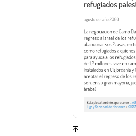
refugiados pales
agosto del año 2000
La negociación de Camp Davi
regreso a Israel de los ref
abandonar sus ?casas, en te
como refugiados a quienes 
para ayuda a los refugiado
de 1,2 millones, vive en ca
instalados en Cisjordania y
aceptar el regreso de los 
son, en su gran mayoría, jud
árabe)
Esta pieza también aparece en ...
AU
Liga y Sociedad de Naciones
•
YASSE