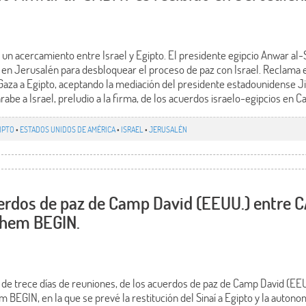
 un acercamiento entre Israel y Egipto. El presidente egipcio Anwar al-
n Jerusalén para desbloquear el proceso de paz con Israel. Reclama e
e Gaza a Egipto, aceptando la mediación del presidente estadounidense 
árabe a Israel, preludio a la firma, de los acuerdos israelo-egipcios en 
IPTO
•
ESTADOS UNIDOS DE AMÉRICA
•
ISRAEL
•
JERUSALÉN
uerdos de paz de Camp David (EEUU.) entre
ahem BEGIN.
s de trece días de reuniones, de los acuerdos de paz de Camp David (
BEGIN, en la que se prevé la restitución del Sinaí a Egipto y la autono