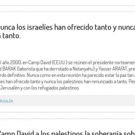
nca los israelíes han ofrecido tanto y nunca
 tanto.
o del año 2000, en Camp David (EEUU.) se reúnen el presidente norteamer
ud BARAK (laborista que ha derrotado a Netanyahu) y Yasser ARAFAT, pre
rdo definitivo. Nunca como en esta reunión ha parecido estar la paz tan
líes han ofrecido tanto y nunca los palestinos han renunciado a tanto. P
n Jerusalén y con los refugiados palestinos.
RUSALÉN
Camp David a los palestinos la soberanía sob