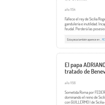
año 1154
Fallece el rey de Sicilia R
gandulería e inutilidad. Inc
feudal. Perderá las posesio
Esta pieza también aparece en ...
RE
El papa ADRIANO I
tratado de Bene
año 1156
Sometida Roma por FEDERIC
dominando el reino de Sicili
con GUILLERMO I de Sicilia 