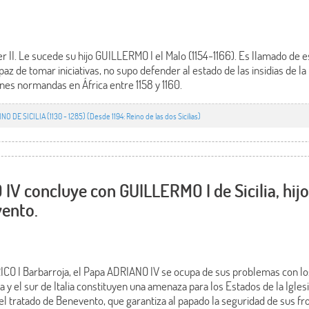
oger II. Le sucede su hijo GUILLERMO I el Malo (1154-1166). Es llamado de
apaz de tomar iniciativas, no supo defender al estado de las insidias de l
nes normandas en África entre 1158 y 1160.
INO DE SICILIA (1130 - 1285) (Desde 1194: Reino de las dos Sicilias)
V concluye con GUILLERMO I de Sicilia, hijo 
vento.
O I Barbarroja, el Papa ADRIANO IV se ocupa de sus problemas con l
a y el sur de Italia constituyen una amenaza para los Estados de la Igles
el tratado de Benevento, que garantiza al papado la seguridad de sus f