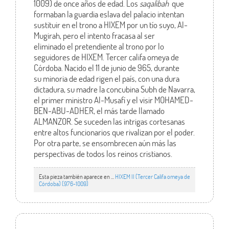
1009) de once años de edad. Los
saqalibah
que
formaban la guardia eslava del palacio intentan
sustituir en el trono a HIXEM por un tío suyo, Al-
Mugirah, pero el intento fracasa al ser
eliminado el pretendiente al trono por lo
seguidores de HIXEM. Tercer califa omeya de
Córdoba. Nacido el 11 de junio de 965, durante
su minoria de edad rigen el país, con una dura
dictadura, su madre la concubina Subh de Navarra,
el primer ministro Al-Musafí y el visir MOHAMED-
BEN-ABU-ADHER, el más tarde llamado
ALMANZOR. Se suceden las intrigas cortesanas
entre altos funcionarios que rivalizan por el poder.
Por otra parte, se ensombrecen aún más las
perspectivas de todos los reinos cristianos.
Esta pieza también aparece en ...
HIXEM II (Tercer Califa omeya de
Córdoba) (976-1009)