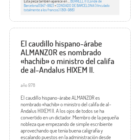
Esta pieza también aparece en ...
BORRELL II (Conde de
Barcelona)(947-992)
•
CONDADO DE BARCELONA (Vinculado
totalmente a los francos) (801-988)
El caudillo hispano-árabe
ALMANZOR es nombrado
«hachib» o ministro del califa
de al-Andalus HIXEM II.
año 978
El caudillo hispano-árabe ALMANZOR es
nombrado «hachib» o ministro del califa de al-
Andalus HIXEM II. A los ojos de todos se ha
convertido en un dictador. Miembro de la pequeña
nobleza que empezando de simple escribiente
aprovechando que tenía buena caligrafía y
escalando puestos en la administración desde