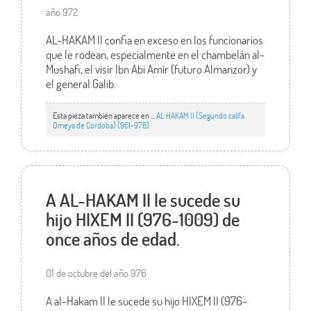
año 972
AL-HAKAM II confia en exceso en los funcionarios
que le rodean, especialmente en el chambelán al-
Mushafi, el visir Ibn Abi Amir (futuro Almanzor) y
el general Galib.
Esta pieza también aparece en ...
AL HAKAM II (Segundo califa
Omeya de Córdoba) (961-976)
A AL-HAKAM II le sucede su
hijo HIXEM II (976-1009) de
once años de edad.
01 de octubre del año 976
A al-Hakam II le sucede su hijo HIXEM II (976-