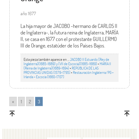
año 1677
La hija mayor de JACOBO -hermano de CARLOS II
de Inglaterra-, la futura reina de Inglaterra, MARÍA
II, se casa en 1677 con el protestante GUILLERMO
III de Orange, estatúder de los Países Bajos.
Esta pieza también aparece en ...
JACOBO II Estuardo (Rey de
Inglaterra)(1685-1689) y (VII de Escocia)(1685-1689)
•
MARÍA II
(Reina de Inglaterra)(1689-1694)
•
REPÚBLICA DE LAS
PROVINCIAS UNIDAS (1579-1795)
•
Restauración Inglaterra/PG +
Irlanda + Escocia (1660-1707)
«
1
2
3