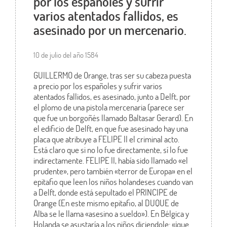
por los españoles y sufrir
varios atentados fallidos, es
asesinado por un mercenario.
10 de julio del año 1584
GUILLERMO de Orange, tras ser su cabeza puesta
a precio por los españoles y sufrir varios
atentados fallidos, es asesinado, junto a Delft, por
el plomo de una pistola mercenaria (parece ser
que fue un borgoñés llamado Baltasar Gerard). En
el edificio de Delft, en que fue asesinado hay una
placa que atribuye a FELIPE II el criminal acto.
Está claro que si no lo fue directamente, sí lo fue
indirectamente. FELIPE II, había sido llamado «el
prudente», pero también «terror de Europa» en el
epitafio que leen los niños holandeses cuando van
a Delft, donde está sepultado el PRINCIPE de
Orange (En este mismo epitafio, al DUQUE de
Alba se le llama «asesino a sueldo»). En Bélgica y
Holanda se asustaría a los niños diciendole: «¡que