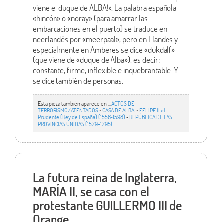
viene el duque de ALBA!». La palabra española
«hincón» o «noray» (para amarrar las
embarcaciones en el puerto) se traduce en
neerlandés por «meerpaal», pero en Flandes y
especialmente en Amberes se dice «dukdalf»
(que viene de «duque de Alba»), es decir:
constante, firme, inflexible e inquebrantable. Y…
se dice también de personas.
Esta pieza también aparece en ...
ACTOS DE
TERRORISMO/ATENTADOS
•
CASA DE ALBA
•
FELIPE II el
Prudente (Rey de España) (1556-1598)
•
REPÚBLICA DE LAS
PROVINCIAS UNIDAS (1579-1795)
La futura reina de Inglaterra,
MARÍA II, se casa con el
protestante GUILLERMO III de
Orange