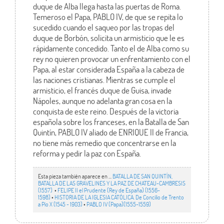
duque de Alba llega hasta las puertas de Roma.
Temeroso el Papa, PABLO IV, de que se repita lo
sucedido cuando el saqueo por las tropas del
duque de Borbón, solicita un armisticio que le es
rápidamente concedido. Tanto el de Alba como su
rey no quieren provocar un enfrentamiento con el
Papa, al estar considerada España a la cabeza de
las naciones cristianas. Mientras se cumple el
armisticio, el francés duque de Guisa, invade
Nápoles, aunque no adelanta gran cosa en la
conquista de este reino. Después de la victoria
española sobre los franceses, en la Batalla de San
Quintín, PABLO IV aliado de ENRIQUE II de Francia,
no tiene más remedio que concentrarse en la
reforma y pedir la paz con España.
Esta pieza también aparece en ...
BATALLA DE SAN QUINTÍN,
BATALLA DE LAS GRAVELINES Y LA PAZ DE CHATEAU-CAMBRESIS
(1557)
•
FELIPE II el Prudente (Rey de España) (1556-
1598)
•
HISTORIA DE LA IGLESIA CATÓLICA. De Concilio de Trento
a Pío X (1545 - 1903)
•
PABLO IV (Papa)(1555-1559)