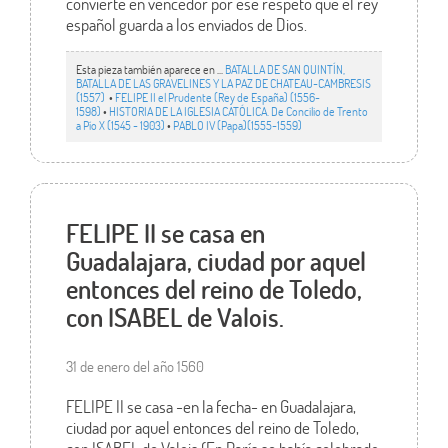
convierte en vencedor por ese respeto que el rey
español guarda a los enviados de Dios.
Esta pieza también aparece en ...
BATALLA DE SAN QUINTÍN,
BATALLA DE LAS GRAVELINES Y LA PAZ DE CHATEAU-CAMBRESIS
(1557)
•
FELIPE II el Prudente (Rey de España) (1556-
1598)
•
HISTORIA DE LA IGLESIA CATÓLICA. De Concilio de Trento
a Pío X (1545 - 1903)
•
PABLO IV (Papa)(1555-1559)
FELIPE II se casa en
Guadalajara, ciudad por aquel
entonces del reino de Toledo,
con ISABEL de Valois.
31 de enero del año 1560
FELIPE II se casa -en la fecha- en Guadalajara,
ciudad por aquel entonces del reino de Toledo,