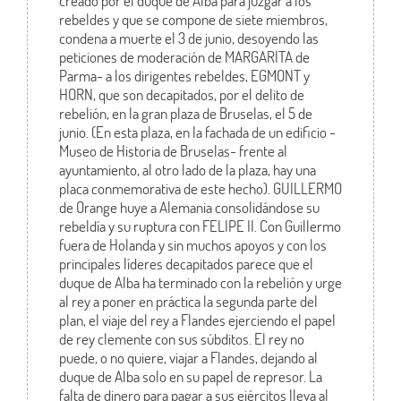
creado por el duque de Alba para juzgar a los
rebeldes y que se compone de siete miembros,
condena a muerte el 3 de junio, desoyendo las
peticiones de moderación de MARGARITA de
Parma- a los dirigentes rebeldes, EGMONT y
HORN, que son decapitados, por el delito de
rebelión, en la gran plaza de Bruselas, el 5 de
junio. (En esta plaza, en la fachada de un edificio -
Museo de Historia de Bruselas- frente al
ayuntamiento, al otro lado de la plaza, hay una
placa conmemorativa de este hecho). GUILLERMO
de Orange huye a Alemania consolidándose su
rebeldía y su ruptura con FELIPE II. Con Guillermo
fuera de Holanda y sin muchos apoyos y con los
principales líderes decapitados parece que el
duque de Alba ha terminado con la rebelión y urge
al rey a poner en práctica la segunda parte del
plan, el viaje del rey a Flandes ejerciendo el papel
de rey clemente con sus súbditos. El rey no
puede, o no quiere, viajar a Flandes, dejando al
duque de Alba solo en su papel de represor. La
falta de dinero para pagar a sus ejércitos lleva al