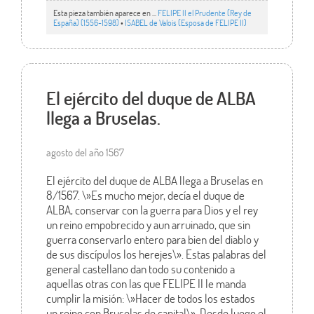
Esta pieza también aparece en ...
FELIPE II el Prudente (Rey de
España) (1556-1598)
•
ISABEL de Valois (Esposa de FELIPE II)
El ejército del duque de ALBA
llega a Bruselas.
agosto del año 1567
El ejército del duque de ALBA llega a Bruselas en
8/1567. \»Es mucho mejor, decía el duque de
ALBA, conservar con la guerra para Dios y el rey
un reino empobrecido y aun arruinado, que sin
guerra conservarlo entero para bien del diablo y
de sus discípulos los herejes\». Estas palabras del
general castellano dan todo su contenido a
aquellas otras con las que FELIPE II le manda
cumplir la misión: \»Hacer de todos los estados
un reino con Bruselas de capital\». Desde luego el