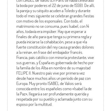
con ISABEL de Valois (En París se había celebrado
la boda por poderes el 22 de junio de 1559). De allí,
la pareja y su séquito acuden a Toledo y durante
todo el mes siguiente se celebran grandes fiestas
con motivo de los esponsales. Con todo, el
matrimonio no se consuma, pues Isabel, con 14
años, todavía era impúber. Hay que esperar a
finales de año para que tenga su primera regla y
pueda iniciarse la cohabitación, pese a que «la
fuerte constitución del rey causa grandes dolores
a la reina», en frase del embajador francés.
Francia, país católico con minoría protestante, vive
sus guerras, y España es gobernada de hecho por
la familia de los Alba en nombre de su majestad
FELIPE II. Nuestro país vive por primera vez
desde hace muchos años un período de paz con
Europa. Muy pronto ISABEL de Valois será
conocida entre los españoles como «Isabel la de
la Paz», llegará a ser profundamente querida y
respetada por su pueblo y aclamada junto con su
esposo por la multitud.