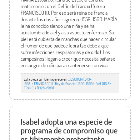
matrimonio con el Delfín de Francia (futuro
FRANCISCO II). Por eso será reina de Francia
durante los dos años siguiente 1559-1560. MARÍA
le ha conocido siendo una niña y se ha
acostumbrado a él y a su aspecto enfermizo. Su
piel está cubierta de manchas que hacen circular
el rumor de que padece lepra (se debe a que
sufre infecciones respiratorias y de oído). Los
campesinos llegan a creer que necesita bañarse
en sangre de niño para mantenerse con vida.
Esta pieza también aparece en ...
ESCOCIA (843-
1603)
•
FRANCISCO II (Rey de Francia)(1599-1560)
•
VALOIS EN
FRANCIA (1328-1589)
Isabel adopta una especie de
programa de compromiso que
es tibiamente protestante.