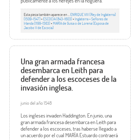
públicamente a los herejes en la hoguera.
Esta pieza también aparece en ...
ENRIQUE VIII (Rey de Inglaterra)
(1509-1547)
•
ESCOCIA (843-1603)
•
Inglaterra + Señores de
Irlanda (1199-1563)
•
MARÍA de Guisa o de Lorena (Esposa de
Jacobo V de Escocia)
Una gran armada francesa
desembarca en Leith para
defender a los escoceses de la
invasión inglesa.
junio del año 1548
Los ingleses invaden Haddington. En junio, una
gran armada francesa desembarca en Leith para
defender a los escoceses, tras haberse llegado a
un acuerdo por el cual MARÍA Estuardo contraerá