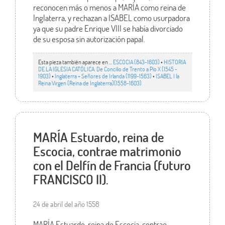
reconocen más o menos a MARÍA como reina de
Inglaterra, y rechazan a ISABEL como usurpadora
ya que su padre Enrique VIII se había divorciado
de su esposa sin autorización papal.
Esta pieza también aparece en ...
ESCOCIA (843-1603)
•
HISTORIA
DE LA IGLESIA CATÓLICA. De Concilio de Trento a Pío X (1545 -
1903)
•
Inglaterra + Señores de Irlanda (1199-1563)
•
ISABEL I la
Reina Virgen (Reina de Inglaterra)(1558-1603)
MARÍA Estuardo, reina de
Escocia, contrae matrimonio
con el Delfín de Francia (futuro
FRANCISCO II).
24 de abril del año 1558
MARÍA Estuardo, reina de Escocia, contrae