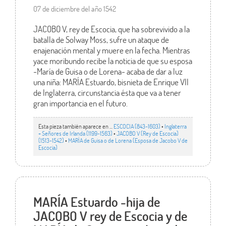
07 de diciembre del año 1542
JACOBO V, rey de Escocia, que ha sobrevivido a la
batalla de Solway Moss, sufre un ataque de
enajenación mental y muere en la fecha. Mientras
yace moribundo recibe la noticia de que su esposa
-María de Guisa o de Lorena- acaba de dar a luz
una niña: MARÍA Estuardo, bisnieta de Enrique VII
de Inglaterra, circunstancia ésta que va a tener
gran importancia en el futuro.
Esta pieza también aparece en ...
ESCOCIA (843-1603)
•
Inglaterra
+ Señores de Irlanda (1199-1563)
•
JACOBO V (Rey de Escocia)
(1513-1542)
•
MARÍA de Guisa o de Lorena (Esposa de Jacobo V de
Escocia)
MARÍA Estuardo -hija de
JACOBO V rey de Escocia y de