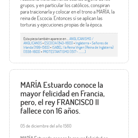
grupos, y en particular los católicos, conspiran
para traicionarla y colocar en el trono a MARÍA, la
reina de Escocia. Entonces sí se aplican las
torturas y ejecuciones propias de la época.
Esta pieza también aparece en ...
ANGLICANISMO /
ANGLICANOS
•
ESCOCIA (843-1603)
•
Inglaterra + Señores de
Irlanda (1199-1563)
•
ISABEL I la Reina Virgen (Reina de Inglaterra)
(1558-1603)
•
PROTESTANTISMO (1517- ……….)
MARÍA Estuardo conoce la
mayor felicidad en Francia,
pero, el rey FRANCISCO II
fallece con 16 años.
05 de diciembre del año 1560