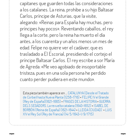
capitanes que guarden todas las consideraciones
a los catalanes. La reina, prohíbe a su hijo Baltasar
Carlos, príncipe de Asturias, que la visite,
alegando: «Reinas para España hay muchas, pero
príncipes hay pocos». Reventando caballos, el rey
llega a la corte, pero la reina ha muerto el día
antes, a los cuarenta y un años menos un mes de
edad. Felipe no quiere ver el cadáver, que es
trasladado a El Escorial, presidiendo el cortejo el
príncipe Baltasar Carlos. El rey escribe a sor María
de Agreda: «Me veo agobiado de insoportable
tristeza, pues en una sola persona he perdido
cuanto perder pudiera en este mundo».
Esta pieza también aparece en ...
CATALUNYA (Desde el Tratado
de Corbeil hasta Nueva Planta (1258-1716)
•
FELIPE IV el Grande
(Rey de España)(1621-1665)
•
FRASES DE LA HISTORIA
•
GUERRA
DELS SEGADORS. La revuelta catalana (1640-1652)
•
ISABEL DE
BORBÓN (Reina de España) (1621-1644)
•
LLEIDA (CIUDAD)
•
LUIS
XIV el Rey Sol (Rey de Francia) (14/5/1643-1/9/1715)