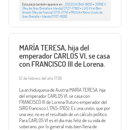
Esta pieza también aparece en ...
ESCOCIA (843-1603)
•
JORGE II
(Rey de Gran Bretaña e Irlanda) (1727-1760)
•
LUIS XV el Bien
Amado (Rey de Francia) (1715-1774)
•
PRUSIA
•
Reino Unido de
Gran Bretaña + Irlanda (1707-1800)
MARÍA TERESA, hija del
emperador CARLOS VI, se casa
con FRANCISCO III de Lorena.
12 de febrero del año 1736
La archiduquesa de Austria MARÍA TERESA, hija
del emperador CARLOS VI, se casa con
FRANCISCO III de Lorena (futuro emperador del
SIRG Francisco I, 1745-1765). Es una unión, que por
una vez, no es el resultado de un cálculo político.
Para CARLOS VI es el día más feliz de su vida de
soberano, por lo general más bien llena de