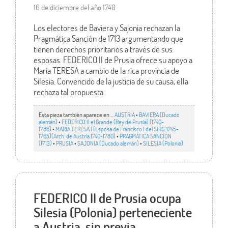
16 de diciembre del año 1740
Los electores de Baviera y Sajonia rechazan la
Pragmática Sanción de 1713 argumentando que
tienen derechos prioritarios a través de sus
esposas. FEDERICO II de Prusia ofrece su apoyo a
María TERESA a cambio de la rica provincia de
Silesia. Convencido de la justicia de su causa, ella
rechaza tal propuesta.
Esta pieza también aparece en ...
AUSTRIA
•
BAVIERA (Ducado
alemán)
•
FEDERICO II el Grande (Rey de Prusia) (1740-
1786)
•
MARÍA TERESA I (Esposa de Francisco I del SIRG, 1745-
1765)(Arch. de Austria,1740-1780)
•
PRAGMÁTICA SANCIÓN
(1713)
•
PRUSIA
•
SAJONIA (Ducado alemán)
•
SILESIA (Polonia)
FEDERICO II de Prusia ocupa
Silesia (Polonia) perteneciente
a Austria, sin previa