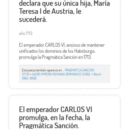
declara que su única hija, María
Teresa I de Austria, le
sucederá.
año 1713
El emperador CARLOS VI, ansioso de mantener
unificados los dominios de los Habsburgo,
promulga la Pragmática Sanción en 1713.
Esta pieza también aparece en ...
PRAGMÁTICA SANCIÓN
(1713)
•
SACRO IMPERIO ROMANO GERMÁNICO (SIRG) -I Reich-
(962-1806)
El emperador CARLOS VI
promulga, en la fecha, la
Pragmática Sanción.