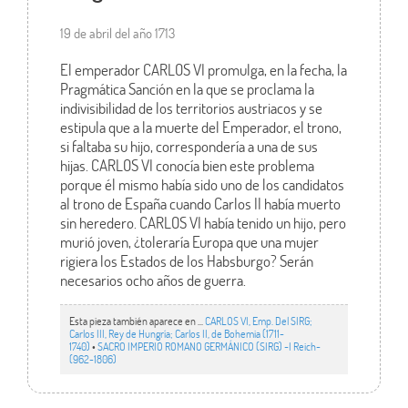
19 de abril del año 1713
El emperador CARLOS VI promulga, en la fecha, la
Pragmática Sanción en la que se proclama la
indivisibilidad de los territorios austriacos y se
estipula que a la muerte del Emperador, el trono,
si faltaba su hijo, correspondería a una de sus
hijas. CARLOS VI conocía bien este problema
porque él mismo había sido uno de los candidatos
al trono de España cuando Carlos II había muerto
sin heredero. CARLOS VI había tenido un hijo, pero
murió joven, ¿toleraría Europa que una mujer
rigiera los Estados de los Habsburgo? Serán
necesarios ocho años de guerra.
Esta pieza también aparece en ...
CARLOS VI, Emp. Del SIRG;
Carlos III, Rey de Hungría; Carlos II, de Bohemia (1711-
1740)
•
SACRO IMPERIO ROMANO GERMÁNICO (SIRG) -I Reich-
(962-1806)