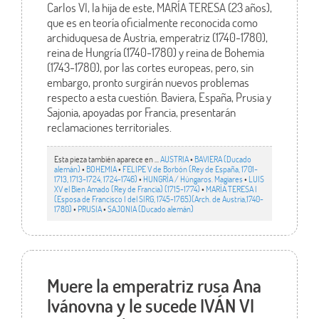
Carlos VI, la hija de este, MARÍA TERESA (23 años),
que es en teoría oficialmente reconocida como
archiduquesa de Austria, emperatriz (1740-1780),
reina de Hungría (1740-1780) y reina de Bohemia
(1743-1780), por las cortes europeas, pero, sin
embargo, pronto surgirán nuevos problemas
respecto a esta cuestión. Baviera, España, Prusia y
Sajonia, apoyadas por Francia, presentarán
reclamaciones territoriales.
Esta pieza también aparece en ...
AUSTRIA
•
BAVIERA (Ducado
alemán)
•
BOHEMIA
•
FELIPE V de Borbón (Rey de España, 1701-
1713, 1713-1724, 1724-1746)
•
HUNGRÍA / Húngaros. Magiares
•
LUIS
XV el Bien Amado (Rey de Francia) (1715-1774)
•
MARÍA TERESA I
(Esposa de Francisco I del SIRG, 1745-1765)(Arch. de Austria,1740-
1780)
•
PRUSIA
•
SAJONIA (Ducado alemán)
Muere la emperatriz rusa Ana
Ivánovna y le sucede IVÁN VI