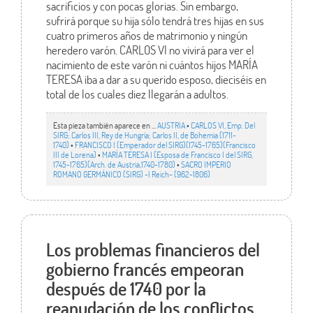
sacrificios y con pocas glorias. Sin embargo,
sufrirá porque su hija sólo tendrá tres hijas en sus
cuatro primeros años de matrimonio y ningún
heredero varón. CARLOS VI no vivirá para ver el
nacimiento de este varón ni cuántos hijos MARÍA
TERESA iba a dar a su querido esposo, dieciséis en
total de los cuales diez llegarán a adultos.
Esta pieza también aparece en ...
AUSTRIA
•
CARLOS VI, Emp. Del
SIRG; Carlos III, Rey de Hungría; Carlos II, de Bohemia (1711-
1740)
•
FRANCISCO I (Emperador del SIRG)(1745-1765)(Francisco
III de Lorena)
•
MARÍA TERESA I (Esposa de Francisco I del SIRG,
1745-1765)(Arch. de Austria,1740-1780)
•
SACRO IMPERIO
ROMANO GERMÁNICO (SIRG) -I Reich- (962-1806)
Los problemas financieros del
gobierno francés empeoran
después de 1740 por la
reanudación de los conflictos