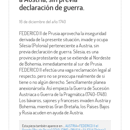
declaración de guerra.
16 de diciembre del año 1740
FEDERICO II de Prusia aprovecha la inseguridad
derivada de la presente situación, invade y ocupa
Silesia (Polonia) perteneciente a Austria, sin
previa declaración de guerra. Silesia, es una
provincia protestante que se extiende al Nordeste
de Bohemia, inmediatamente al sur de Prusia.
FEDERICO II efectúa una vaga reclamación legal al
respecto, pero no se preocupa realmente de si
tiene o no algún derecho. Sencillamente planea
anexionársela. Así empieza la Guerra de Sucesión
Austriaca o Guerra de la Pragmática (1740-1748).
Los bávaros, sajones y franceses invaden Austria y
Bohemia, mientras Gran Bretaña, los Países Bajos
y Rusia acuden en ayuda de Austria.
Esta pieza también aparece en ...
AUSTRIA
•
FEDERICO II el
Grande (Rey de Prusia) (1740-1786)
•
PRUSIA
•
SILESIA (Polonia)