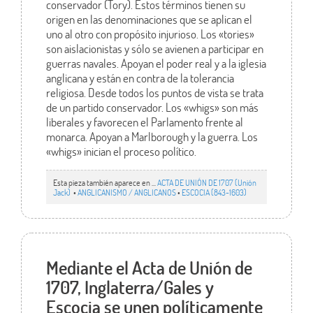
conservador (Tory). Estos términos tienen su
origen en las denominaciones que se aplican el
uno al otro con propósito injurioso. Los «tories»
son aislacionistas y sólo se avienen a participar en
guerras navales. Apoyan el poder real y a la iglesia
anglicana y están en contra de la tolerancia
religiosa. Desde todos los puntos de vista se trata
de un partido conservador. Los «whigs» son más
liberales y favorecen el Parlamento frente al
monarca. Apoyan a Marlborough y la guerra. Los
«whigs» inician el proceso político.
Esta pieza también aparece en ...
ACTA DE UNIÓN DE 1707 (Unión
Jack)
•
ANGLICANISMO / ANGLICANOS
•
ESCOCIA (843-1603)
Mediante el Acta de Unión de
1707, Inglaterra/Gales y
Escocia se unen políticamente