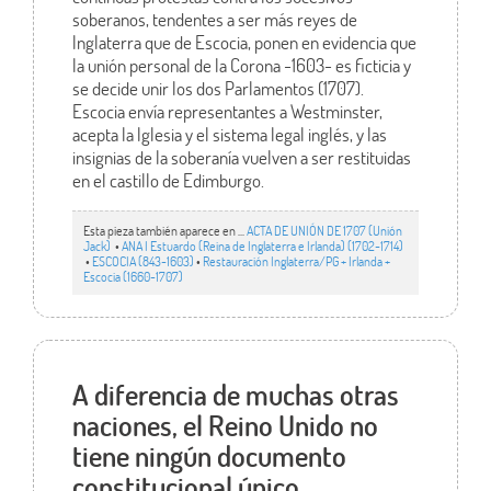
soberanos, tendentes a ser más reyes de
lnglaterra que de Escocia, ponen en evidencia que
la unión personal de la Corona -1603- es ficticia y
se decide unir los dos Parlamentos (1707).
Escocia envía representantes a Westminster,
acepta la lglesia y el sistema legal inglés, y las
insignias de la soberanía vuelven a ser restituidas
en el castillo de Edimburgo.
Esta pieza también aparece en ...
ACTA DE UNIÓN DE 1707 (Unión
Jack)
•
ANA I Estuardo (Reina de Inglaterra e Irlanda) (1702-1714)
•
ESCOCIA (843-1603)
•
Restauración Inglaterra/PG + Irlanda +
Escocia (1660-1707)
A diferencia de muchas otras
naciones, el Reino Unido no
tiene ningún documento
constitucional único.