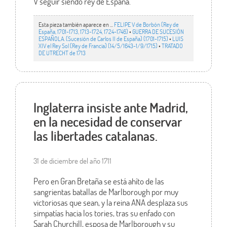
V seguir siendo rey de España.
Esta pieza también aparece en ...
FELIPE V de Borbón (Rey de
España, 1701-1713, 1713-1724, 1724-1746)
•
GUERRA DE SUCESIÓN
ESPAÑOLA. (Sucesión de Carlos II de España) (1701-1715)
•
LUIS
XIV el Rey Sol (Rey de Francia) (14/5/1643-1/9/1715)
•
TRATADO
DE UTRECHT de 1713
Inglaterra insiste ante Madrid,
en la necesidad de conservar
las libertades catalanas.
31 de diciembre del año 1711
Pero en Gran Bretaña se está ahíto de las
sangrientas batallas de Marlborough por muy
victoriosas que sean, y la reina ANA desplaza sus
simpatías hacia los tories, tras su enfado con
Sarah Churchill, esposa de Marlborough y su