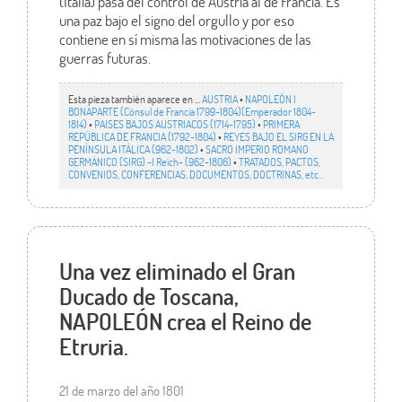
(Italia) pasa del control de Austria al de Francia. Es
una paz bajo el signo del orgullo y por eso
contiene en sí misma las motivaciones de las
guerras futuras.
Esta pieza también aparece en ...
AUSTRIA
•
NAPOLEÓN I
BONAPARTE (Cónsul de Francia 1799-1804)(Emperador 1804-
1814)
•
PAISES BAJOS AUSTRIACOS (1714-1795)
•
PRIMERA
REPÚBLICA DE FRANCIA (1792-1804)
•
REYES BAJO EL SIRG EN LA
PENÍNSULA ITÁLICA (962-1802)
•
SACRO IMPERIO ROMANO
GERMÁNICO (SIRG) -I Reich- (962-1806)
•
TRATADOS, PACTOS,
CONVENIOS, CONFERENCIAS, DOCUMENTOS, DOCTRINAS, etc…
Una vez eliminado el Gran
Ducado de Toscana,
NAPOLEÓN crea el Reino de
Etruria.
21 de marzo del año 1801