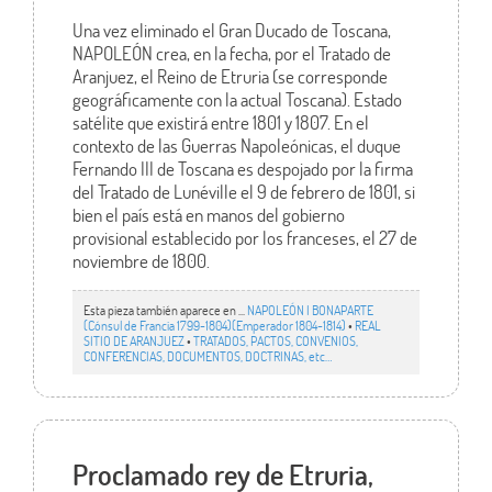
Una vez eliminado el Gran Ducado de Toscana,
NAPOLEÓN crea, en la fecha, por el Tratado de
Aranjuez, el Reino de Etruria (se corresponde
geográficamente con la actual Toscana). Estado
satélite que existirá entre 1801 y 1807. En el
contexto de las Guerras Napoleónicas, el duque
Fernando III de Toscana es despojado por la firma
del Tratado de Lunéville el 9 de febrero de 1801, si
bien el país está en manos del gobierno
provisional establecido por los franceses, el 27 de
noviembre de 1800.
Esta pieza también aparece en ...
NAPOLEÓN I BONAPARTE
(Cónsul de Francia 1799-1804)(Emperador 1804-1814)
•
REAL
SITIO DE ARANJUEZ
•
TRATADOS, PACTOS, CONVENIOS,
CONFERENCIAS, DOCUMENTOS, DOCTRINAS, etc…
Proclamado rey de Etruria,