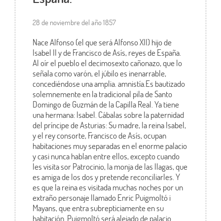
28 de noviembre del año 1857
Nace Alfonso (el que será Alfonso XII) hijo de
Isabel II y de Francisco de Asís, reyes de España.
Al oír el pueblo el decimosexto cañonazo, que lo
señala como varón, el júbilo es inenarrable,
concediéndose una amplia. amnistía.Es bautizado
solemnemente en la tradicional pila de Santo
Domingo de Guzmán de la Capilla Real. Ya tiene
una hermana: Isabel. Cábalas sobre la paternidad
del príncipe de Asturias: Su madre, la reina Isabel,
y el rey consorte, Francisco de Asís, ocupan
habitaciones muy separadas en el enorme palacio
y casi nunca hablan entre ellos, excepto cuando
les visita sor Patrocinio, la monja de las llagas, que
es amiga de los dos y pretende reconciliarles. Y
es que la reina es visitada muchas noches por un
extraño personaje llamado Enric Puigmoltó i
Mayans, que entra subrepticiamente en su
habitación. Puigmoltó será alejado de palacio