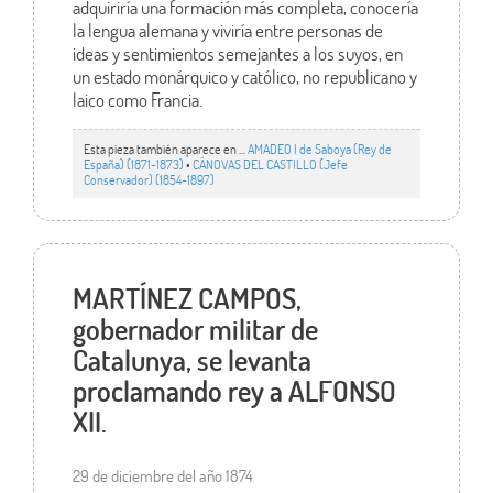
adquiriría una formación más completa, conocería
la lengua alemana y viviría entre personas de
ideas y sentimientos semejantes a los suyos, en
un estado monárquico y católico, no republicano y
laico como Francia.
Esta pieza también aparece en ...
AMADEO I de Saboya (Rey de
España) (1871-1873)
•
CÁNOVAS DEL CASTILLO (Jefe
Conservador) (1854-1897)
MARTÍNEZ CAMPOS,
gobernador militar de
Catalunya, se levanta
proclamando rey a ALFONSO
XII.
29 de diciembre del año 1874