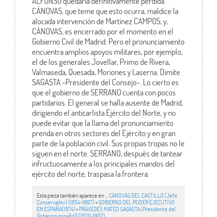
ALFONSO quedaría definitivamente perdida.
CÁNOVAS, que teme que esto ocurra, maldice la
alocada intervención de Martínez CAMPOS, y,
CÁNOVAS, es encerrado por el momento en el
Gobierno Civil de Madrid. Pero el pronunciamiento
encuentra amplios apoyos militares, por ejemplo,
el de los generales Jovellar, Primo de Rivera,
Valmaseda, Quesada, Moriones y Laserna. Dimite
SAGASTA -Presidente del Consejo-. Lo cierto es
que el gobierno de SERRANO cuenta con pocos
partidarios. El general se halla ausente de Madrid,
dirigiendo el anticarlista Ejército del Norte, y no
puede evitar que la llama del pronunciamiento
prenda en otros sectores del Ejército y en gran
parte de la población civil. Sus propias tropas no le
siguen en el norte. SERRANO, después de tantear
infructuosamente a los principales mandos del
ejército del norte, traspasa la frontera.
Esta pieza también aparece en ...
CÁNOVAS DEL CASTILLO (Jefe
Conservador) (1854-1897)
•
GOBIERNO DEL PODER EJECUTIVO
EN ESPAÑA(1874)
•
PRÁXEDES MATEO SAGASTA (Presidente del
Gobierno español) (1870-1902)