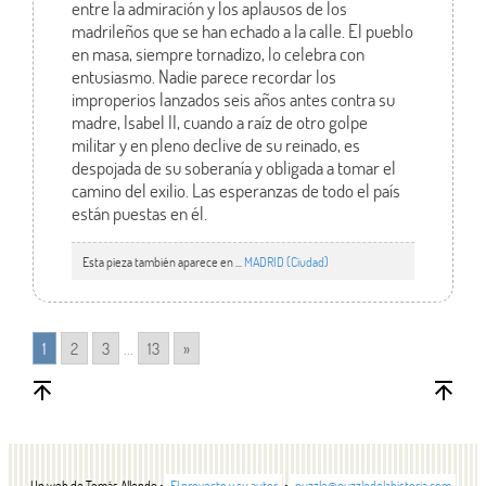
entre la admiración y los aplausos de los
madrileños que se han echado a la calle. El pueblo
en masa, siempre tornadizo, lo celebra con
entusiasmo. Nadie parece recordar los
improperios lanzados seis años antes contra su
madre, Isabel II, cuando a raíz de otro golpe
militar y en pleno declive de su reinado, es
despojada de su soberanía y obligada a tomar el
camino del exilio. Las esperanzas de todo el país
están puestas en él.
Esta pieza también aparece en ...
MADRID (Ciudad)
1
2
3
...
13
»
Un web de Tomás Allende •
El proyecto y su autor
•
puzzle@puzzledelahistoria.com