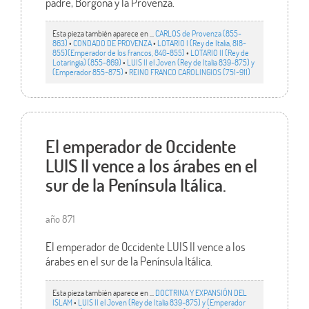
padre, Borgoña y la Provenza.
Esta pieza también aparece en ...
CARLOS de Provenza (855-
863)
•
CONDADO DE PROVENZA
•
LOTARIO I (Rey de Italia, 818-
855)(Emperador de los francos, 840-855)
•
LOTARIO II (Rey de
Lotaringia) (855-869)
•
LUIS II el Joven (Rey de Italia 839-875) y
(Emperador 855-875)
•
REINO FRANCO CAROLINGIOS (751-911)
El emperador de Occidente
LUIS II vence a los árabes en el
sur de la Península Itálica.
año 871
El emperador de Occidente LUIS II vence a los
árabes en el sur de la Península Itálica.
Esta pieza también aparece en ...
DOCTRINA Y EXPANSIÓN DEL
ISLAM
•
LUIS II el Joven (Rey de Italia 839-875) y (Emperador