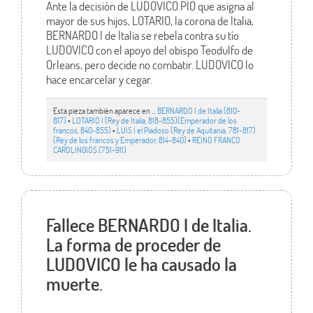
Ante la decisión de LUDOVICO PÍO que asigna al
mayor de sus hijos, LOTARIO, la corona de Italia,
BERNARDO I de Italia se rebela contra su tío
LUDOVICO con el apoyo del obispo Teodulfo de
Orleans, pero decide no combatir. LUDOVICO lo
hace encarcelar y cegar.
Esta pieza también aparece en ...
BERNARDO I de Italia (810-
817)
•
LOTARIO I (Rey de Italia, 818-855)(Emperador de los
francos, 840-855)
•
LUIS I el Piadoso (Rey de Aquitania, 781-817)
(Rey de los francos y Emperador, 814-840)
•
REINO FRANCO
CAROLINGIOS (751-911)
Fallece BERNARDO I de Italia.
La forma de proceder de
LUDOVICO le ha causado la
muerte.