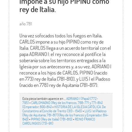
impone a su hijo PIPINO como
rey de Italia.
año 781
Una vez sofocados todos los fuegos en Italia,
CARLOS impone a su hijo PIPINO como rey de
Italia. CARLOS llega a un acuerdo territorial con el
papa ADRIANO I: el rey reconoce al pontífice la
soberanía sobre los territorios entregados a la
Iglesia por sus antecesores y, a su vez, ADRIANO I
reconoce a los hijos de CARLOS, PIPINO (nacido
en 773) rey de Italia (781-810), y LUIS I el Piadoso
(nacido en 778) rey de Aquitania (781-817).
Esta pieza también aparece en ...
ADRIANO I (Papa) (772-
795)
•
CARLOMAGNO (Rey de los francos, 768-771 y 771-814)
(Emperador, 800-814)
•
HISTORIA DE LA IGLESIA CATÓLICA. De
Constantino al Concilio de Trento (313 - 1545)
•
LUIS I el Piadoso
(Rey de Aquitania, 781-817)(Rey de los francos y Emperador, 814-
840)
•
PIPINO (Rey de Italia) (781-810)
•
REINO FRANCO
CAROLINGIOS (751-911)