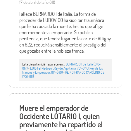
17 de abril del año 818
Fallece BERNARDO I de Italia. La forma de
proceder de LUDOVICO ha sido tan traumática
que le ha causado la muerte, hecho que aflige
enormemente al emperador. Su pública
penitencia, que tendrá lugar en la corte de Attigny
en 822, reducirá sensiblemente el prestigio del
que gozaba entre la nobleza franca.
Esta pieza también aparece en ...
BERNARDO I de Italia (810-
817)
•
LUIS I el Piadoso (Rey de Aquitania, 781-817)(Rey de los
francos y Emperador, 814-840)
•
REINO FRANCO CAROLINGIOS
(751-911)
Muere el emperador de
Occidente LOTARIO I, quien
previamente ha repartido el