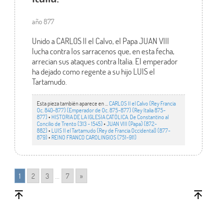
año 877
Unido a CARLOS II el Calvo, el Papa JUAN VIII
lucha contra los sarracenos que, en esta fecha,
arrecian sus ataques contra Italia. El emperador
ha dejado como regente a su hijo LUIS el
Tartamudo.
Esta pieza también aparece en ...
CARLOS II el Calvo (Rey Francia
Oc. 840-877) (Emperador de Oc. 875-877) (Rey Italia 875-
877)
•
HISTORIA DE LA IGLESIA CATÓLICA. De Constantino al
Concilio de Trento (313 - 1545)
•
JUAN VIII (Papa) (872-
882)
•
LUIS II el Tartamudo (Rey de Francia Occidental) (877-
879)
•
REINO FRANCO CAROLINGIOS (751-911)
1
2
3
...
7
»