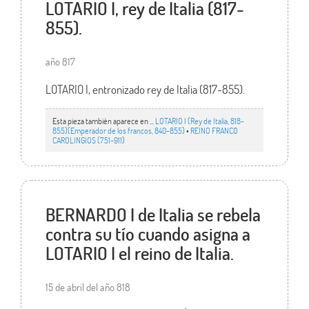
LOTARIO I, rey de Italia (817-
855).
año 817
LOTARIO I, entronizado rey de Italia (817-855).
Esta pieza también aparece en ...
LOTARIO I (Rey de Italia, 818-
855)(Emperador de los francos, 840-855)
•
REINO FRANCO
CAROLINGIOS (751-911)
BERNARDO I de Italia se rebela
contra su tío cuando asigna a
LOTARIO I el reino de Italia.
15 de abril del año 818