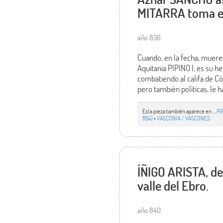
MITARRA toma el
año 836
Cuando, en la fecha, muere
Aquitania PIPINO I, es su 
combatiendo al califa de Có
pero también políticas, le h
Esta pieza también aparece en ...
PI
864)
•
VASCONIA / VASCONES
ÍÑIGO ARISTA, de
valle del Ebro.
año 840