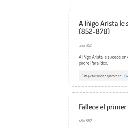
A Iñigo Arista l
(852-870)
año 852
A Iñigo Arista le sucede e
padre Paralítico.
Esta pieza también aparece en ...
GA
Fallece el prime
año 852