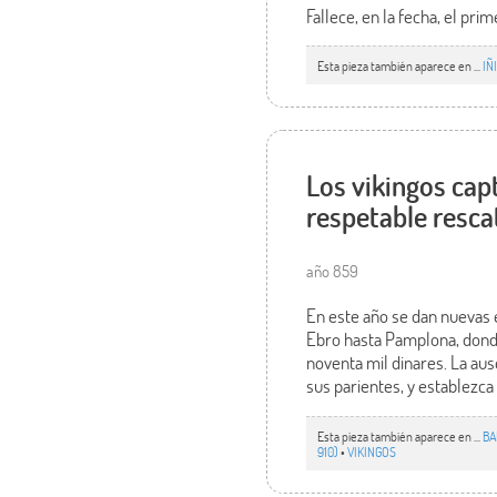
Fallece, en la fecha, el pr
Esta pieza también aparece en ...
IÑ
Los vikingos cap
respetable resca
año 859
En este año se dan nuevas e
Ebro hasta Pamplona, donde
noventa mil dinares. La au
sus parientes, y establezca 
Esta pieza también aparece en ...
BA
910)
•
VIKINGOS