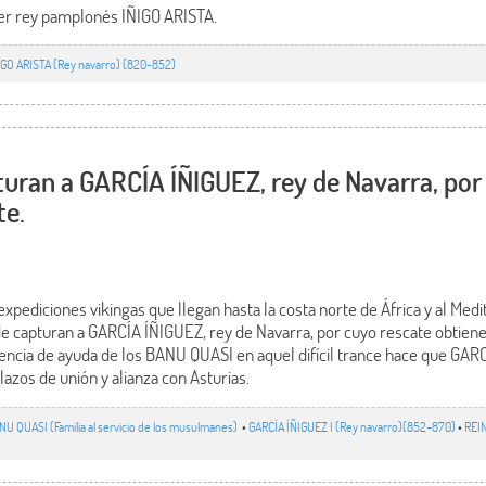
imer rey pamplonés IÑIGO ARISTA.
IGO ARISTA (Rey navarro) (820-852)
turan a GARCÍA ÍÑIGUEZ, rey de Navarra, por
te.
xpediciones vikingas que llegan hasta la costa norte de África y al Med
 capturan a GARCÍA ÍÑIGUEZ, rey de Navarra, por cuyo rescate obtienen
sencia de ayuda de los BANU QUASI en aquel difícil trance hace que GAR
lazos de unión y alianza con Asturias.
NU QUASI (Familia al servicio de los musulmanes)
•
GARCÍA ÍÑIGUEZ I (Rey navarro)(852-870)
•
REI