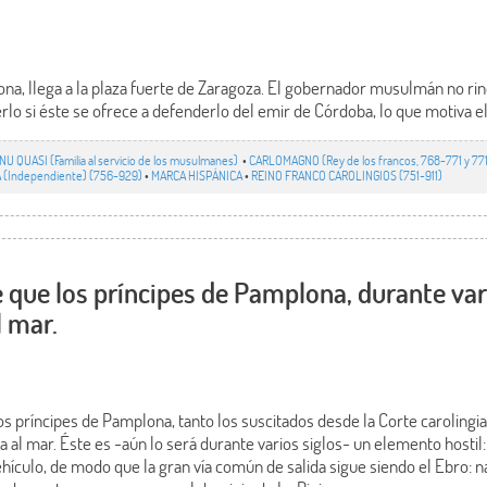
a, llega a la plaza fuerte de Zaragoza. El gobernador musulmán no rind
 si éste se ofrece a defenderlo del emir de Córdoba, lo que motiva el i
NU QUASI (Familia al servicio de los musulmanes)
•
CARLOMAGNO (Rey de los francos, 768-771 y 77
(Independiente) (756-929)
•
MARCA HISPÁNICA
•
REINO FRANCO CAROLINGIOS (751-911)
e que los príncipes de Pamplona, durante var
l mar.
los príncipes de Pamplona, tanto los suscitados desde la Corte carolin
a al mar. Éste es -aún lo será durante varios siglos- un elemento hostil:
ehículo, de modo que la gran vía común de salida sigue siendo el Ebro: n