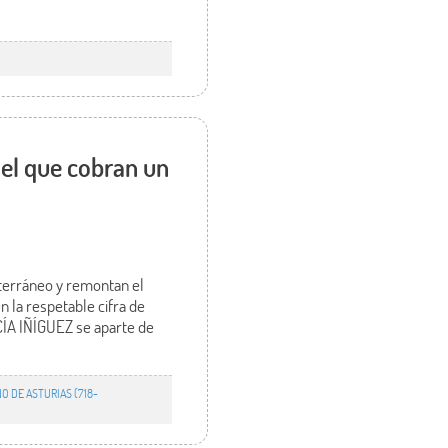
 el que cobran un
iterráneo y remontan el
 la respetable cifra de
CÍA IÑÍGUEZ se aparte de
NO DE ASTURIAS (718-