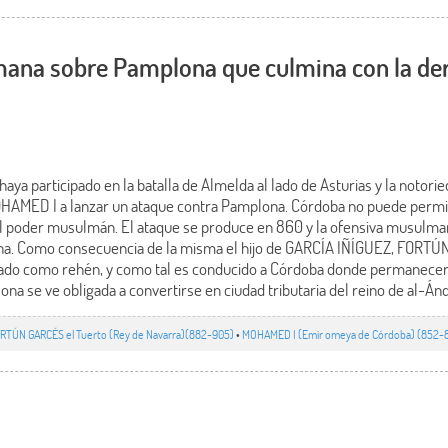
ana sobre Pamplona que culmina con la der
ya participado en la batalla de Almelda al lado de Asturias y la notori
OHAMED I a lanzar un ataque contra Pamplona. Córdoba no puede permi
al poder musulmán. El ataque se produce en 860 y la ofensiva musulma
na. Como consecuencia de la misma el hijo de GARCÍA IÑÍGUEZ, FORTÚ
egado como rehén, y como tal es conducido a Córdoba donde permanecer
ona se ve obligada a convertirse en ciudad tributaria del reino de al-Án
RTÚN GARCÉS el Tuerto (Rey de Navarra)(882-905)
•
MOHAMED I (Emir omeya de Córdoba) (852-