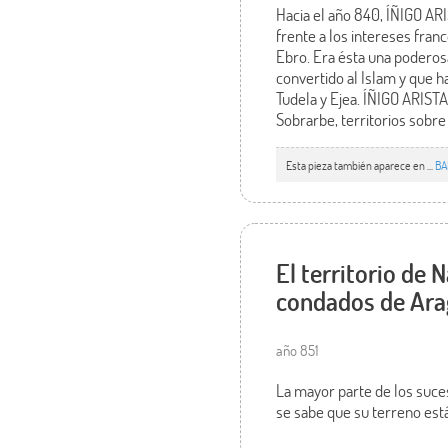
Hacia el año 840, ÍÑIGO ARI
frente a los intereses fra
Ebro. Era ésta una poderos
convertido al Islam y que h
Tudela y Ejea. ÍÑIGO ARIST
Sobrarbe, territorios sobre
Esta pieza también aparece en ...
BA
El territorio de 
condados de Ara
año 851
La mayor parte de los suces
se sabe que su terreno est