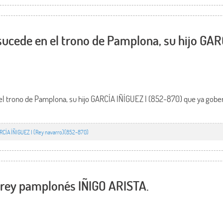
e sucede en el trono de Pamplona, su hijo GAR
n el trono de Pamplona, su hijo GARCÍA IÑÍGUEZ I (852-870) que ya gob
RCÍA ÍÑIGUEZ I (Rey navarro)(852-870)
r rey pamplonés IÑIGO ARISTA.