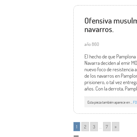
Ofensiva musulm
navarros.
año 860
El hecho de que Pamplona ha
Navarra deciden al emir M
nuevo foco de resistencia 
de los navarros en Pamplo
prisionero, o tal vez entr
años. Con la derrota, Pampl
Esta pieza también aparece en ...
FO
1
2
3
...
7
»