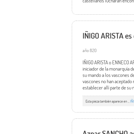
castellanos lucharán encon
IÑIGO ARISTA es 
año 820
IÑIGO ARISTA o ENNECO ARIS
iniciador de la monarquía d
su mando a los vascones de
vascones no han aceptado 
establecer allí parte de su
Esta pieza también aparece en ...
IÑ
Aznar SANCHO as