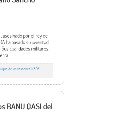
 asesinado por el rey de
RRA ha pasado su juventud
 Sus cualidades militares,
uerra.
uque de los vascones) (836-
los BANU QASI del