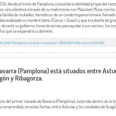
STA, desde el trono de Pamplona, consolida la identidad propia del rein
ncos, vinculándose a través de su matrimonio con Masa ben Musa, con lo
a familia de muladíes, herederos de un conde hispanorromano llamado 
abía arabizado su nombre latino (Casuis = Quasi), y que era dueña de g
A, durante su gobierno, toma las armas para ayudar a sus vecinos, los c
 los que se expandirá su dominio.
NU QUASI (Familia al servicio de los musulmanes)
•
IÑIGO ARISTA (Rey navarro) (820-852)
Navarra (Pamplona) está situados entre Astur
gón y Ribagorza.
os del primer reinado de Navarra (Pamplona), está más dentro de la ley
á comprendido, en estas fechas, entre Asturias y los condados de Aragó