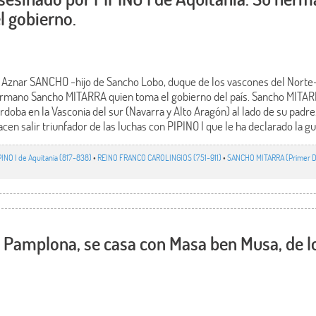
 gobierno.
 Aznar SANCHO -hijo de Sancho Lobo, duque de los vascones del Norte-,
hermano Sancho MITARRA quien toma el gobierno del país. Sancho MITA
rdoba en la Vasconia del sur (Navarra y Alto Aragón) al lado de su padre.
acen salir triunfador de las luchas con PIPINO I que le ha declarado la g
PINO I de Aquitania (817-838)
•
REINO FRANCO CAROLINGIOS (751-911)
•
SANCHO MITARRA (Primer D
 Pamplona, se casa con Masa ben Musa, de 