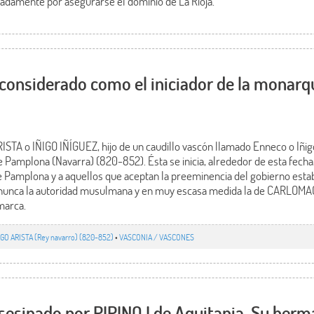
adamente por asegurarse el dominio de La Rioja.
considerado como el iniciador de la monarq
TA o IÑIGO IÑÍGUEZ, hijo de un caudillo vascón llamado Enneco o Iñig
e Pamplona (Navarra) (820-852). Ésta se inicia, alrededor de esta fecha
 Pamplona y a aquellos que aceptan la preeminencia del gobierno estab
nunca la autoridad musulmana y en muy escasa medida la de CARLOMA
 marca.
IGO ARISTA (Rey navarro) (820-852)
•
VASCONIA / VASCONES
esinado por PIPINO I de Aquitania. Su her