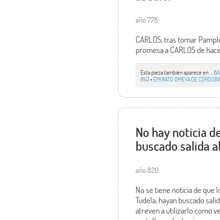
año 778
CARLOS, tras tomar Pamplon
promesa a CARLOS de hacerlo
Esta pieza también aparece en ...
BA
814)
•
EMIRATO OMEYA DE CÓRDOBA 
No hay noticia d
buscado salida a
año 820
No se tiene noticia de que 
Tudela, hayan buscado salid
atreven a utilizarlo como v