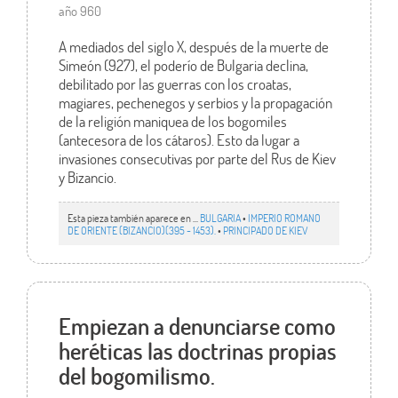
año 960
A mediados del siglo X, después de la muerte de
Simeón (927), el poderío de Bulgaria declina,
debilitado por las guerras con los croatas,
magiares, pechenegos y serbios y la propagación
de la religión maniquea de los bogomiles
(antecesora de los cátaros). Esto da lugar a
invasiones consecutivas por parte del Rus de Kiev
y Bizancio.
Esta pieza también aparece en ...
BULGARIA
•
IMPERIO ROMANO
DE ORIENTE (BIZANCIO)(395 - 1453).
•
PRINCIPADO DE KIEV
Empiezan a denunciarse como
heréticas las doctrinas propias
del bogomilismo.