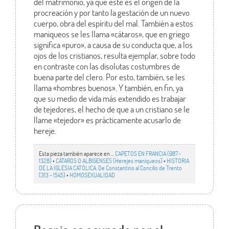
del matrimonio, ya que éste es el origen de la
procreación y por tanto la gestación de un nuevo
cuerpo, obra del espíritu del mal. También a estos
maniqueos se les llama «cátaros», que en griego
significa «puro», a causa de su conducta que, a los
ojos de los cristianos, resulta ejemplar, sobre todo
en contraste con las disolutas costumbres de
buena parte del clero. Por esto, también, se les
llama «hombres buenos». Y también, en fin, ya
que su medio de vida más extendido es trabajar
de tejedores, el hecho de que a un cristiano se le
llame «tejedor» es prácticamente acusarlo de
hereje.
Esta pieza también aparece en ...
CAPETOS EN FRANCIA (987-
1328)
•
CÁTAROS O ALBIGENSES (Herejes maniqueos)
•
HISTORIA
DE LA IGLESIA CATÓLICA. De Constantino al Concilio de Trento
(313 - 1545)
•
HOMOSEXUALIDAD