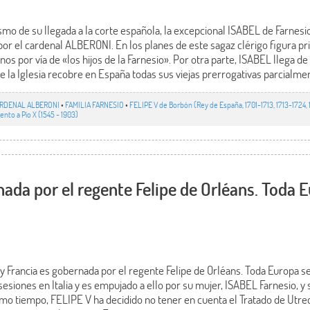
o de su llegada a la corte española, la excepcional ISABEL de Farnesi
por el cardenal ALBERONI. En los planes de este sagaz clérigo figura pr
anos por vía de «los hijos de la Farnesio». Por otra parte, ISABEL llega de 
la Iglesia recobre en España todas sus viejas prerrogativas parcialm
RDENAL ALBERONI
•
FAMILIA FARNESIO
•
FELIPE V de Borbón (Rey de España, 1701-1713, 1713-1724,
ento a Pío X (1545 - 1903)
nada por el regente Felipe de Orléans. Toda 
 y Francia es gobernada por el regente Felipe de Orléans. Toda Europa 
esiones en Italia y es empujado a ello por su mujer, ISABEL Farnesio, y 
o tiempo, FELIPE V ha decidido no tener en cuenta el Tratado de Utrech