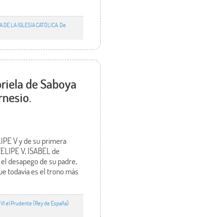
A DE LA IGLESIA CATÓLICA. De
briela de Saboya
rnesio.
LIPE V y de su primera
 FELIPE V, ISABEL de
 y el desapego de su padre,
e todavía es el trono más
I el Prudente (Rey de España)