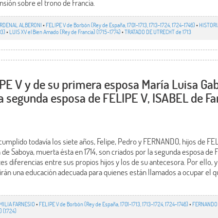
nsión sobre el trono de Francia.
RDENAL ALBERONI
•
FELIPE V de Borbón (Rey de España, 1701-1713, 1713-1724, 1724-1746)
•
HISTORI
03)
•
LUIS XV el Bien Amado (Rey de Francia) (1715-1774)
•
TRATADO DE UTRECHT de 1713
IPE V y de su primera esposa María Luisa Ga
la segunda esposa de FELIPE V, ISABEL de Fa
cumplido todavía los siete años, Felipe, Pedro y FERNANDO, hijos de FE
a de Saboya, muerta ésta en 1714, son criados por la segunda esposa de
tes diferencias entre sus propios hijos y los de su antecesora. Por ello,
án una educación adecuada para quienes están llamados a ocupar el qu
MILIA FARNESIO
•
FELIPE V de Borbón (Rey de España, 1701-1713, 1713-1724, 1724-1746)
•
FERNANDO V
) (1724)