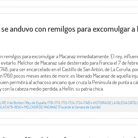
o se anduvo con remilgos para excomulgar a
con remilgos para excomulgar a Macanaz inmediatamente. El rey, influenc
 evitarlo. Melchor de Macanaz sale desterrado para Francia el 7 de febre
 1748, para ser encarcelado en el Castillo de San Antón, de La Coruña, p
 1760 pocos meses antes de morir, es liberado Macanaz de aquella injust
uien permitirá al achacoso anciano que cruza la Península de punta a ca
 con la cabeza medio perdida, a Hellín, su patria chica.
LIPE V de Borbón (Rey de España, 1701-1713, 1713-1724, 1724-1746)
•
HISTORIA DE LA IGLESIA CATÓLICA
LA (1478-1834)
•
MELCHOR DE MACANAZ (Fiscal de la Cámara de Castilla)