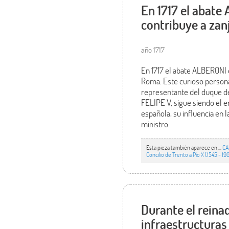
En 1717 el abate
contribuye a zan
año 1717
En 1717 el abate ALBERONI e
Roma. Este curioso persona
representante del duque de
FELIPE V, sigue siendo el 
española, su influencia en
ministro.
Esta pieza también aparece en ...
CA
Concilio de Trento a Pío X (1545 - 19
Durante el reina
infraestructuras