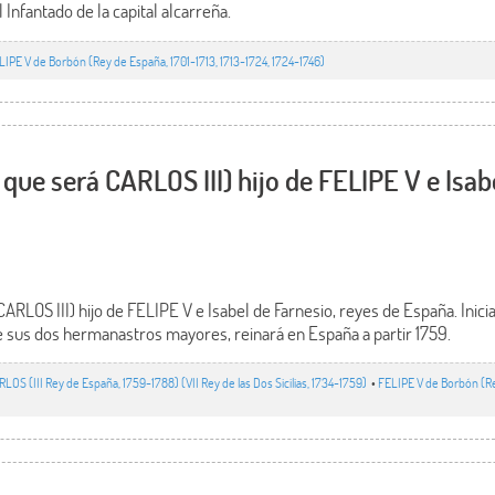
 Infantado de la capital alcarreña.
LIPE V de Borbón (Rey de España, 1701-1713, 1713-1724, 1724-1746)
que será CARLOS III) hijo de FELIPE V e Isabe
RLOS III) hijo de FELIPE V e Isabel de Farnesio, reyes de España. Inic
 de sus dos hermanastros mayores, reinará en España a partir 1759.
RLOS (III Rey de España, 1759-1788) (VII Rey de las Dos Sicilias, 1734-1759)
•
FELIPE V de Borbón (Rey