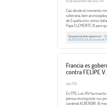
10 de diciembre del año 1714
Casi desde el momento mism
soberana, bien aconsejada 
de España a los reinos itali
Papa CLEMENTE XI para que 
Esta pieza también aparece en ...
CA
IGLESIA CATÓLICA. De Concilio de Tr
Francia es gober
contra FELIPE V.
año 1715
En 1715, Luis XIV ha muerto
piensa reconquistar sus pos
cardenal ALBERONI. Al mism