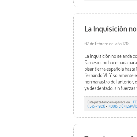
La Inquisición n
07 de febrero del año 1715
La Inquisición no se anda 
Farnesio, no hace nada para
pisar tierra española hasta
Fernando VI. Y solamente en
hermanastro del anterior, q
ya desdentado, sin fuerzas y
Esta pieza también aparece en ...
FE
(1545 - 1903)
•
INQUISICIÓN ESPAÑO