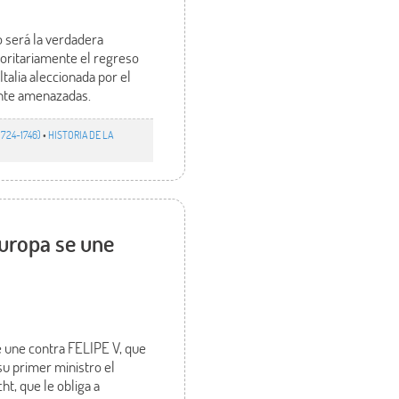
o será la verdadera
ioritariamente el regreso
Italia aleccionada por el
ente amenazadas.
 1724-1746)
•
HISTORIA DE LA
Europa se une
se une contra FELIPE V, que
su primer ministro el
t, que le obliga a