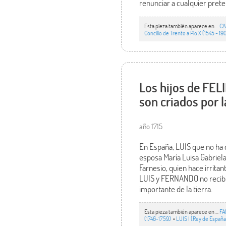
renunciar a cualquier prete
Esta pieza también aparece en ...
CA
Concilio de Trento a Pío X (1545 - 19
Los hijos de FEL
son criados por 
año 1715
En España, LUIS que no ha 
esposa María Luisa Gabriel
Farnesio, quien hace irritan
LUIS y FERNANDO no recibir
importante de la tierra.
Esta pieza también aparece en ...
FA
(1746-1759)
•
LUIS I (Rey de España