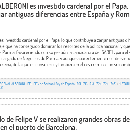
 ALBERONI es investido cardenal por el Papa,
jar antiguas diferencias entre España y Rom
s investido cardenal por el Papa, lo que contribuye a zanjar antiguas d
je que ha conseguido dominar los resortes de la política nacional, y q
 Parma, favoreciendo con su gestión la candidatura de ISABEL, para e
encargado de Negocios de Parma, y aunque aparentemente no interviene e
 la reina, de la que es consejero, y también en el rey culmina con su n
RDENAL ALBERONI
•
FELIPE V de Borbón (Rey de España, 1701-1713, 1713-1724, 1724-1746)
•
HISTORI
03)
do de Felipe V se realizaron grandes obras de
 en el puerto de Barcelona.