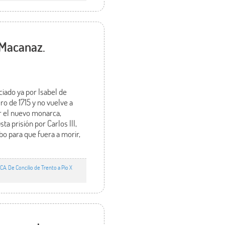
 Macanaz.
iado ya por Isabel de
ro de 1715 y no vuelve a
or el nuevo monarca,
a prisión por Carlos III,
bo para que fuera a morir,
. De Concilio de Trento a Pío X