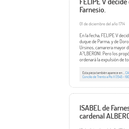
FELIPE V decide
Farnesio.
01 de diciembre del año 1714
En la fecha, FELIPE V deci
duque de Parma, y de Dorot
Ursinos, camarera mayor de
A?LBERONI. Pero los propós
ordenará la expulsión de to
Esta pieza también aparece en ...
CA
Concilio de Trento a Pío X (1545 - 19
ISABEL de Farnes
cardenal ALBERO