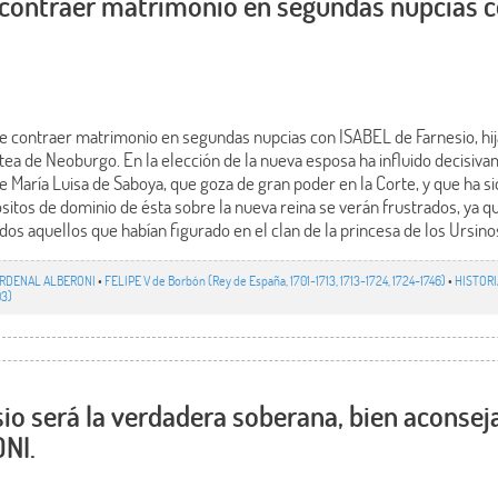
 contraer matrimonio en segundas nupcias 
de contraer matrimonio en segundas nupcias con ISABEL de Farnesio, hij
ea de Neoburgo. En la elección de la nueva esposa ha influido decisiva
 María Luisa de Saboya, que goza de gran poder en la Corte, y que ha s
itos de dominio de ésta sobre la nueva reina se verán frustrados, ya q
dos aquellos que habían figurado en el clan de la princesa de los Ursino
RDENAL ALBERONI
•
FELIPE V de Borbón (Rey de España, 1701-1713, 1713-1724, 1724-1746)
•
HISTORI
03)
io será la verdadera soberana, bien aconsej
NI.