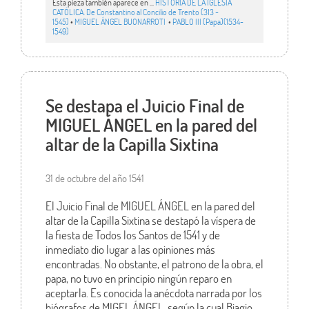
Esta pieza también aparece en ...
HISTORIA DE LA IGLESIA
CATÓLICA. De Constantino al Concilio de Trento (313 -
1545)
•
MIGUEL ÁNGEL BUONARROTI
•
PABLO III (Papa)(1534-
1549)
Se destapa el Juicio Final de
MIGUEL ÁNGEL en la pared del
altar de la Capilla Sixtina
31 de octubre del año 1541
El Juicio Final de MIGUEL ÁNGEL en la pared del
altar de la Capilla Sixtina se destapó la víspera de
la fiesta de Todos los Santos de 1541 y de
inmediato dio lugar a las opiniones más
encontradas. No obstante, el patrono de la obra, el
papa, no tuvo en principio ningún reparo en
aceptarla. Es conocida la anécdota narrada por los
biógrafos de MIGEL ÁNGEL, según la cual Biagio