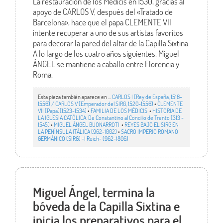
La restauración de los Médicis en 1530, gracias al
apoyo de CARLOS V, después del «Tratado de
Barcelona», hace que el papa CLEMENTE VII
intente recuperar a uno de sus artistas favoritos
para decorar la pared del altar de la Capilla Sixtina.
A lo largo de los cuatro años siguientes, Miguel
ÁNGEL se mantiene a caballo entre Florencia y
Roma.
Esta pieza también aparece en ...
CARLOS I (Rey de España, 1516-
1556) / CARLOS V (Emperador del SIRG, 1520-1556)
•
CLEMENTE
VII (Papa)(1523-1534)
•
FAMILIA DE LOS MÉDICIS
•
HISTORIA DE
LA IGLESIA CATÓLICA. De Constantino al Concilio de Trento (313 -
1545)
•
MIGUEL ÁNGEL BUONARROTI
•
REYES BAJO EL SIRG EN
LA PENÍNSULA ITÁLICA (962-1802)
•
SACRO IMPERIO ROMANO
GERMÁNICO (SIRG) -I Reich- (962-1806)
Miguel Ángel, termina la
bóveda de la Capilla Sixtina e
inicia los preparativos para el