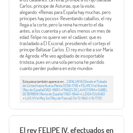
Carlos, príncipe de Asturias, que la visite,
alegando: «Reinas para España hay muchas, pero
príncipes hay pocos». Reventando caballos, el rey
llega a la corte, pero la reina ha muerto el día
antes, a los cuarenta y un años menos un mes de
edad. Felipe no quiere ver el cadáver, que es
trasladado a El Escorial, presidiendo el cortejo el
príncipe Baltasar Carlos. El rey escribe a sor María
de Agreda: «Me veo agobiado de insoportable
tristeza, pues en una sola persona he perdido
cuanto perder pudiera en este mundo».
Esta pieza también aparece en ...
CATALUNYA (Desde el Tratado
de Corbeil hasta Nueva Planta (1258-1716)
•
FELIPE IV el Grande
(Rey de España)(1621-1665)
•
FRASES DE LA HISTORIA
•
ISABEL
DE BORBÓN (Reina de España) (1621-1644)
•
LLEIDA (CIUDAD)
•
LUIS XIV el Rey Sol (Rey de Francia) (14/5/1643-1/9/1715)
El rey FELIPE IV, efectuados en