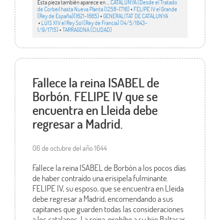
Esta pieza también aparece en ...
CATALUNYA (Desde el Tratado
de Corbeil hasta Nueva Planta (1258-1716)
•
FELIPE IV el Grande
(Rey de España)(1621-1665)
•
GENERALITAT DE CATALUNYA
•
LUIS XIV el Rey Sol (Rey de Francia) (14/5/1643-
1/9/1715)
•
TARRAGONA (CIUDAD)
Fallece la reina ISABEL de
Borbón. FELIPE IV que se
encuentra en Lleida debe
regresar a Madrid.
06 de octubre del año 1644
Fallece la reina ISABEL de Borbón a los pocos días
de haber contraído una erisipela fulminante.
FELIPE IV, su esposo, que se encuentra en Lleida
debe regresar a Madrid, encomendando a sus
capitanes que guarden todas las consideraciones
a los catalanes. La reina, prohíbe a su hijo Baltasar