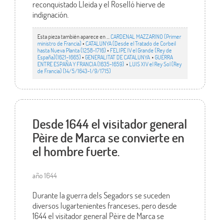
reconquistado Lleida y el Roselló hierve de
indignación.
Esta pieza también aparece en ...
CARDENAL MAZZARINO (Primer
ministro de Francia)
•
CATALUNYA (Desde el Tratado de Corbeil
hasta Nueva Planta (1258-1716)
•
FELIPE IV el Grande (Rey de
España)(1621-1665)
•
GENERALITAT DE CATALUNYA
•
GUERRA
ENTRE ESPAÑA Y FRANCIA (1635-1659)
•
LUIS XIV el Rey Sol (Rey
de Francia) (14/5/1643-1/9/1715)
Desde 1644 el visitador general
Pèire de Marca se convierte en
el hombre fuerte.
año 1644
Durante la guerra dels Segadors se suceden
diversos lugartenientes franceses, pero desde
1644 el visitador general Pèire de Marca se