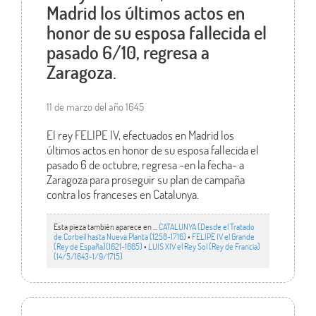
Madrid los últimos actos en
honor de su esposa fallecida el
pasado 6/10, regresa a
Zaragoza.
11 de marzo del año 1645
El rey FELIPE IV, efectuados en Madrid los
últimos actos en honor de su esposa fallecida el
pasado 6 de octubre, regresa -en la fecha- a
Zaragoza para proseguir su plan de campaña
contra los franceses en Catalunya.
Esta pieza también aparece en ...
CATALUNYA (Desde el Tratado
de Corbeil hasta Nueva Planta (1258-1716)
•
FELIPE IV el Grande
(Rey de España)(1621-1665)
•
LUIS XIV el Rey Sol (Rey de Francia)
(14/5/1643-1/9/1715)