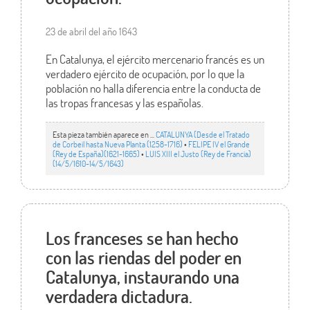
23 de abril del año 1643
En Catalunya, el ejército mercenario francés es un
verdadero ejército de ocupación, por lo que la
población no halla diferencia entre la conducta de
las tropas francesas y las españolas.
Esta pieza también aparece en ...
CATALUNYA (Desde el Tratado
de Corbeil hasta Nueva Planta (1258-1716)
•
FELIPE IV el Grande
(Rey de España)(1621-1665)
•
LUIS XIII el Justo (Rey de Francia)
(14/5/1610-14/5/1643)
Los franceses se han hecho
con las riendas del poder en
Catalunya, instaurando una
verdadera dictadura.