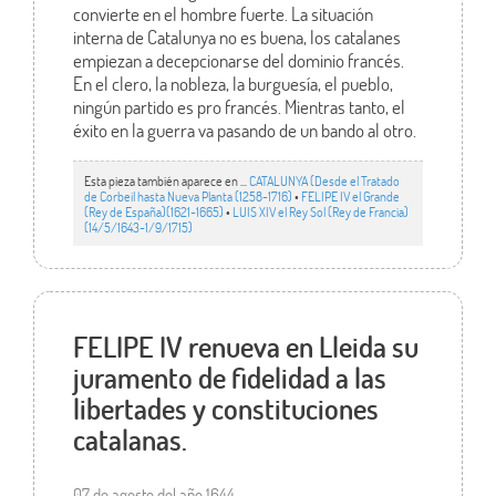
convierte en el hombre fuerte. La situación
interna de Catalunya no es buena, los catalanes
empiezan a decepcionarse del dominio francés.
En el clero, la nobleza, la burguesía, el pueblo,
ningún partido es pro francés. Mientras tanto, el
éxito en la guerra va pasando de un bando al otro.
Esta pieza también aparece en ...
CATALUNYA (Desde el Tratado
de Corbeil hasta Nueva Planta (1258-1716)
•
FELIPE IV el Grande
(Rey de España)(1621-1665)
•
LUIS XIV el Rey Sol (Rey de Francia)
(14/5/1643-1/9/1715)
FELIPE IV renueva en Lleida su
juramento de fidelidad a las
libertades y constituciones
catalanas.
07 de agosto del año 1644