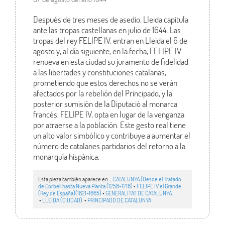
Después de tres meses de asedio, Lleida capitula
ante las tropas castellanas en julio de 1644. Las
tropas del rey FELIPE IV, entran en Lleida el 6 de
agosto y, al día siguiente, en la fecha, FELIPE IV
renueva en esta ciudad su juramento de fidelidad
a las libertades y constituciones catalanas,
prometiendo que estos derechos no se verán
afectados por la rebelión del Principado, y la
posterior sumisión de la Diputació al monarca
francés. FELIPE IV, opta en lugar de la venganza
por atraerse a la población. Este gesto real tiene
un alto valor simbólico y contribuye a aumentar el
número de catalanes partidarios del retorno a la
monarquía hispánica.
Esta pieza también aparece en ...
CATALUNYA (Desde el Tratado
de Corbeil hasta Nueva Planta (1258-1716)
•
FELIPE IV el Grande
(Rey de España)(1621-1665)
•
GENERALITAT DE CATALUNYA
•
LLEIDA (CIUDAD)
•
PRINCIPADO DE CATALUNYA