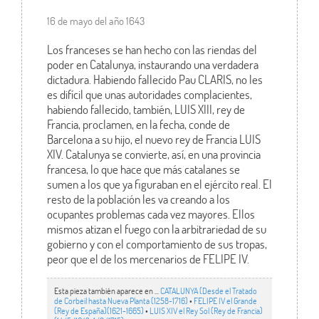
16 de mayo del año 1643
Los franceses se han hecho con las riendas del
poder en Catalunya, instaurando una verdadera
dictadura. Habiendo fallecido Pau CLARIS, no les
es difícil que unas autoridades complacientes,
habiendo fallecido, también, LUIS XIII, rey de
Francia, proclamen, en la fecha, conde de
Barcelona a su hijo, el nuevo rey de Francia LUIS
XIV. Catalunya se convierte, así, en una provincia
francesa, lo que hace que más catalanes se
sumen a los que ya figuraban en el ejército real. El
resto de la población les va creando a los
ocupantes problemas cada vez mayores. Ellos
mismos atizan el fuego con la arbitrariedad de su
gobierno y con el comportamiento de sus tropas,
peor que el de los mercenarios de FELIPE IV.
Esta pieza también aparece en ...
CATALUNYA (Desde el Tratado
de Corbeil hasta Nueva Planta (1258-1716)
•
FELIPE IV el Grande
(Rey de España)(1621-1665)
•
LUIS XIV el Rey Sol (Rey de Francia)