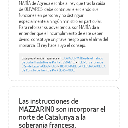
MARÍA de Agreda escribe al rey que tras la caída
de OLIVARES, debe continuar ejerciendo sus
funciones en persona y no distinguir
especialmente a ningún ministro en particular.
Para reforzar su advertencia, sor MARÍA da a
entender que el incumplimiento de este deber
divino, constituye un grave riesgo para el alma del
monarca. El rey hace suyo el consejo.
Esta pieza también aparece en ...
CATALUNYA (Desde el Tratado
de Corbeil hasta Nueva Planta (1258-1716)
•
FELIPE IV el Grande
(Rey de España)(1621-1665)
•
HISTORIA DE LA IGLESIA CATÓLICA.
De Concilio de Trento a Pío X (1545 - 1903)
Las instrucciones de
MAZZARINO son incorporar el
norte de Catalunya a la
soberanía francesa.