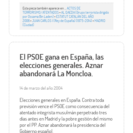
Esta pieza también aparece en ...
ACTOS DE
TERRORISMO/ATENTADOS
•
AL QAEDA (Grupo terrorista dirigido
por Ossama Bin Laden)
•
ESTATUT CATALÁN DEL AÑO
2006
•
JUAN CARLOS I (Rey de España) (1975-2014)
•
MADRID
(Ciudad)
El PSOE gana en España, las
elecciones generales. Aznar
abandonará La Moncloa.
14 de marzo del año 2004
Elecciones generales en España. Contra toda
previsión vence el PSOE como consecuencia del
atentado integrista musulmán perpetrado tres
días antes en Madrid y la pobre gestión del mismo
por el PP. Aznar abandonará la presidencia del
Gobierno español.