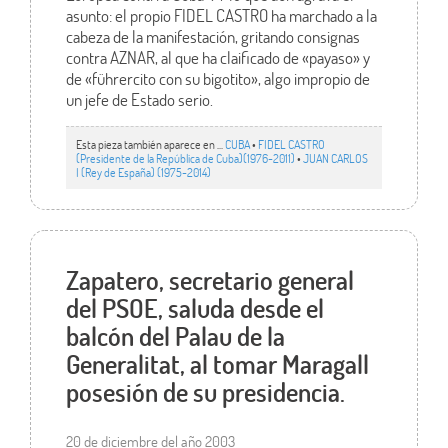
asunto: el propio FIDEL CASTRO ha marchado a la
cabeza de la manifestación, gritando consignas
contra AZNAR, al que ha claificado de «payaso» y
de «führercito con su bigotito», algo impropio de
un jefe de Estado serio.
Esta pieza también aparece en ...
CUBA
•
FIDEL CASTRO
(Presidente de la República de Cuba)(1976-2011)
•
JUAN CARLOS
I (Rey de España) (1975-2014)
Zapatero, secretario general
del PSOE, saluda desde el
balcón del Palau de la
Generalitat, al tomar Maragall
posesión de su presidencia.
20 de diciembre del año 2003