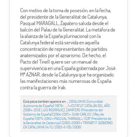
Con motivo de la toma de posesión, en la fecha,
del presidente de la Generalitat de Catalunya,
Pasqual MARAGALL, Zapatero saluda desde el
balcón del Palau de la Generalitat. La metáfora de
la alianza de la España plurinacional con la
Catalunya federal está servida en aquella
concentración de representantes de partidos
anatemizados por el aznarismo. De hecho, el
Pacto del Tinell quiere ser un manual de
supervivencia en una España gobernada por José
Mª AZNAR, desde la Catalunya que ha organizado
las manifestaciones más numerosas de España
contra la guerra de Irak.
Esta pieza también aparece en ...
CATALUNYA (Comunidad
Autónoma de España) (1979-……)
•
ESTATUT CATALÁN DEL AÑO
2006
•
JOSÉ LUIS RODRÍGUEZ ZAPATERO (Presidente del
Gobierno de España)(2004-2011)
•
JUAN CARLOS I (Rey de
España) (1975-2014)
•
PASCUAL MARAGALL (128º Presidente de
la Generalitat de Catalunya) (2003-2006)
•
TRIPARTIT. GOBIERNO
EN CATALUNYA (14/12/2003-11/05/2006)