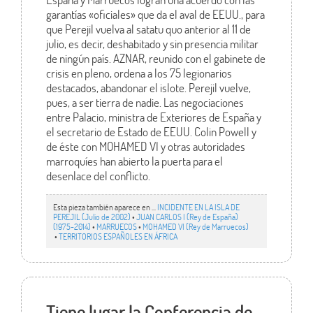
garantías «oficiales» que da el aval de EEUU., para
que Perejil vuelva al satatu quo anterior al 11 de
julio, es decir, deshabitado y sin presencia militar
de ningún país. AZNAR, reunido con el gabinete de
crisis en pleno, ordena a los 75 legionarios
destacados, abandonar el islote. Perejil vuelve,
pues, a ser tierra de nadie. Las negociaciones
entre Palacio, ministra de Exteriores de España y
el secretario de Estado de EEUU. Colin Powell y
de éste con MOHAMED VI y otras autoridades
marroquíes han abierto la puerta para el
desenlace del conflicto.
Esta pieza también aparece en ...
INCIDENTE EN LA ISLA DE
PEREJIL (Julio de 2002)
•
JUAN CARLOS I (Rey de España)
(1975-2014)
•
MARRUECOS
•
MOHAMED VI (Rey de Marruecos)
•
TERRITORIOS ESPAÑOLES EN ÁFRICA
Tiene lugar la Conferencia de