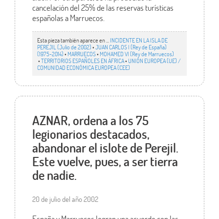
cancelación del 25% de las reservas turísticas
españolas a Marruecos.
Esta pieza también aparece en ...
INCIDENTE EN LA ISLA DE
PEREJIL (Julio de 2002)
•
JUAN CARLOS I (Rey de España)
(1975-2014)
•
MARRUECOS
•
MOHAMED VI (Rey de Marruecos)
•
TERRITORIOS ESPAÑOLES EN ÁFRICA
•
UNIÓN EUROPEA (UE) /
COMUNIDAD ECONÓMICA EUROPEA (CEE)
AZNAR, ordena a los 75
legionarios destacados,
abandonar el islote de Perejil.
Este vuelve, pues, a ser tierra
de nadie.
20 de julio del año 2002
España y Marruecos logran una acuerdo con las