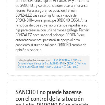
príncipe ORDOÑO, hijo de ALFONSO IV, y en contra
de SANCHO I, y se dispone a derrocar al monarca
leonés. Para asegurar su posición, Fernán
GONZÁLEZ casa a su hija Urraca -viuda de
ORDOÑO III- con el príncipe ORDOÑO (956). Ante
la noticia de que su yerno pretende repudiar a su
hija para casarse con una hermosa gallega, Fernán
GONZÁLEZ hace saber al príncipe ORDOÑO que,
automáticamente, prestará su apoyo al otro
candidato si sucede tal cosa. ORDOÑO cambia de
opinión al saberlo.
Esta pieza también aparece en ...
FERNÁN GONZÁLEZ (Primer
Conde independiente de Castilla)(930-970)
•
ORDOÑO IV el Malo
(Rey de León)(958-960)
•
REINO DE LEÓN (I) (910-1037)
SANCHO I no puede hacerse
con el control de la situación