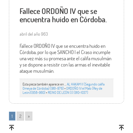
Fallece ORDOÑO IV que se
encuentra huido en Córdoba.
abril del año 963
Fallece ORDOÑO IV que se encuentra huido en
Córdoba, por lo que SANCHO I el Craso incumple
una vez más su promesa ante el califa musulmán
y se dispone a resistir con las armas el inevitable
ataque musulmán.
Esta pieza también aparece en ...
AL HAKAM II (Segundo califa
Omeya de Córdoba) (961-976)
•
ORDOÑO IV el Malo (Rey de
León)(958-960)
•
REINO DE LEÓN (I) (910-1037)
1
2
»