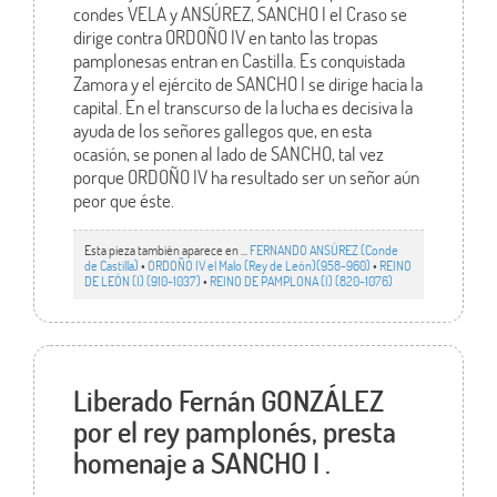
condes VELA y ANSÚREZ, SANCHO I el Craso se
dirige contra ORDOÑO IV en tanto las tropas
pamplonesas entran en Castilla. Es conquistada
Zamora y el ejército de SANCHO I se dirige hacia la
capital. En el transcurso de la lucha es decisiva la
ayuda de los señores gallegos que, en esta
ocasión, se ponen al lado de SANCHO, tal vez
porque ORDOÑO IV ha resultado ser un señor aún
peor que éste.
Esta pieza también aparece en ...
FERNANDO ANSÚREZ (Conde
de Castilla)
•
ORDOÑO IV el Malo (Rey de León)(958-960)
•
REINO
DE LEÓN (I) (910-1037)
•
REINO DE PAMPLONA (I) (820-1076)
Liberado Fernán GONZÁLEZ
por el rey pamplonés, presta
homenaje a SANCHO I .