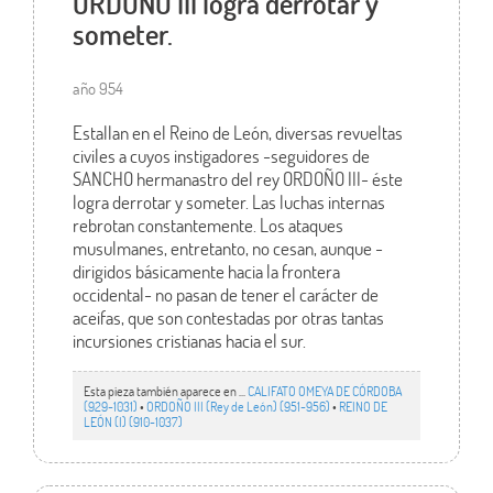
ORDOÑO III logra derrotar y
someter.
año 954
Estallan en el Reino de León, diversas revueltas
civiles a cuyos instigadores -seguidores de
SANCHO hermanastro del rey ORDOÑO III- éste
logra derrotar y someter. Las luchas internas
rebrotan constantemente. Los ataques
musulmanes, entretanto, no cesan, aunque -
dirigidos básicamente hacia la frontera
occidental- no pasan de tener el carácter de
aceifas, que son contestadas por otras tantas
incursiones cristianas hacia el sur.
Esta pieza también aparece en ...
CALIFATO OMEYA DE CÓRDOBA
(929-1031)
•
ORDOÑO III (Rey de León) (951-956)
•
REINO DE
LEÓN (I) (910-1037)