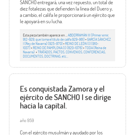
SANCHO entregará, una vez repuesto, un total de
diez fotalezas que defienden la línea del Duero y,
a cambio, el califa le proporcionará un ejército que
le apoyará en su lucha.
Esta pieza también aparece en ...
ABDERRAMÁN III (Primer emir,
912-929, que toma el título de califa 929-961)
•
GARCÍA SÁNCHEZ
I (Rey de Navarra) (925-970)
•
REINO DE LEÓN (I) (910-
1037)
•
REINO DE PAMPLONA (I) (820-1076)
•
TODA (Reina de
Navarra)
•
TRATADOS, PACTOS, CONVENIOS, CONFERENCIAS,
DOCUMENTOS, DOCTRINAS, etc…
Es conquistada Zamora y el
ejército de SANCHO I se dirige
hacia la capital.
año 959
Con el ejército musulmán y ayudado por los