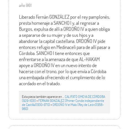
año 961
Liberado Fernán GONZÁLEZ por el rey pamplonés,
presta homenaje a SANCHO I y, al regresar a
Burgos, expulsa de allí a ORDOÑO IV a quien obliga
a separarse de su mujer y de sus hijos y a
abandonar la capital castellana. ORDOÑO IV pide
entonces refugio en Medinaceli para de allí pasar a
Córdoba. SANCHO I tiene entonces que
enfrentarse a la amenaza de que AL-HAKAM
apoye a ORDOÑO IV en un nuevo intento de
hacerse con el trono, por lo que envía a Córdoba
una embajada ofreciendo el cumplimiento de lo
acordado en el tratado.
Esta pieza también aparece en ...
CALIFATO OMEYA DE CÓRDOBA
(929-1031)
•
FERNÁN GONZÁLEZ (Primer Conde independiente
de Castilla)(930-970)
•
ORDOÑO IV el Malo (Rey de León)(958-
960)