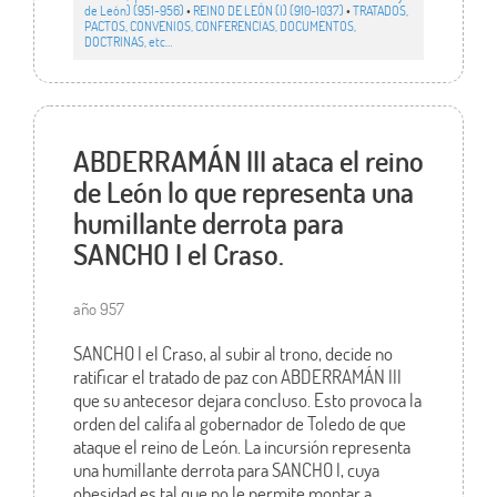
de León) (951-956)
•
REINO DE LEÓN (I) (910-1037)
•
TRATADOS,
PACTOS, CONVENIOS, CONFERENCIAS, DOCUMENTOS,
DOCTRINAS, etc…
ABDERRAMÁN III ataca el reino
de León lo que representa una
humillante derrota para
SANCHO I el Craso.
año 957
SANCHO I el Craso, al subir al trono, decide no
ratificar el tratado de paz con ABDERRAMÁN III
que su antecesor dejara concluso. Esto provoca la
orden del califa al gobernador de Toledo de que
ataque el reino de León. La incursión representa
una humillante derrota para SANCHO I, cuya
obesidad es tal que no le permite montar a