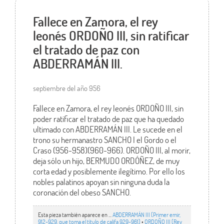
Fallece en Zamora, el rey
leonés ORDOÑO III, sin ratificar
el tratado de paz con
ABDERRAMÁN III.
septiembre del año 956
Fallece en Zamora, el rey leonés ORDOÑO III, sin
poder ratificar el tratado de paz que ha quedado
ultimado con ABDERRAMÁN III. Le sucede en el
trono su hermanastro SANCHO I el Gordo o el
Craso (956-958)(960-966). ORDOÑO III, al morir,
deja sólo un hijo, BERMUDO ORDÓÑEZ, de muy
corta edad y posiblemente ilegítimo. Por ello los
nobles palatinos apoyan sin ninguna duda la
coronación del obeso SANCHO.
Esta pieza también aparece en ...
ABDERRAMÁN III (Primer emir,
912-929, que toma el título de califa 929-961)
•
ORDOÑO III (Rey