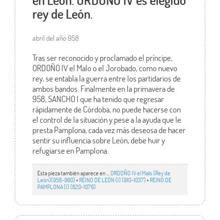
en León. ORDOÑO IV es elegido
rey de León.
abril del año 958
Tras ser reconocido y proclamado el príncipe,
ORDOÑO IV el Malo o el Jorobado, como nuevo
rey, se entabla la guerra entre los partidarios de
ambos bandos. Finalmente en la primavera de
958, SANCHO I que ha tenido que regresar
rápidamente de Córdoba, no puede hacerse con
el control de la situación y pese a la ayuda que le
presta Pamplona, cada vez más deseosa de hacer
sentir su influencia sobre León, debe huir y
refugiarse en Pamplona.
Esta pieza también aparece en ...
ORDOÑO IV el Malo (Rey de
León)(958-960)
•
REINO DE LEÓN (I) (910-1037)
•
REINO DE
PAMPLONA (I) (820-1076)