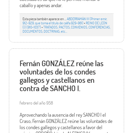
caballo y apenas andar.
Esta pieza también aparece en ...
ABDERRAMÁN III (Primer emir,
912-929, que toma el título de califa 929-961)
•
REINO DE LEÓN
(I) (910-1037)
•
TRATADOS, PACTOS, CONVENIOS, CONFERENCIAS,
DOCUMENTOS, DOCTRINAS, etc…
Fernán GONZÁLEZ reúne las
voluntades de los condes
gallegos y castellanos en
contra de SANCHO I.
febrero del año 958
Aprovechando la ausencia del rey SANCHO I el
Craso, Fernán GONZÁLEZ reúne las voluntades de
los condes gallegos y castellanos a favor del