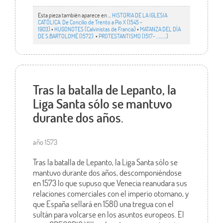
Esta pieza también aparece en ...
HISTORIA DE LA IGLESIA
CATÓLICA. De Concilio de Trento a Pío X (1545 -
1903)
•
HUGONOTES (Calvinistas de Francia)
•
MATANZA DEL DÍA
DE S.BARTOLOMÉ (1572)
•
PROTESTANTISMO (1517- ……….)
Tras la batalla de Lepanto, la
Liga Santa sólo se mantuvo
durante dos años.
año 1573
Tras la batalla de Lepanto, la Liga Santa sólo se
mantuvo durante dos años, descomponiéndose
en 1573 lo que supuso que Venecia reanudara sus
relaciones comerciales con el imperio otomano, y
que España sellará en 1580 una tregua con el
sultán para volcarse en los asuntos europeos. El