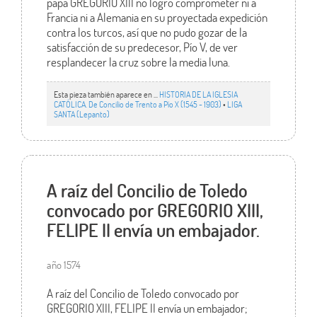
papa GREGORIO XIII no logró comprometer ni a
Francia ni a Alemania en su proyectada expedición
contra los turcos, así que no pudo gozar de la
satisfacción de su predecesor, Pío V, de ver
resplandecer la cruz sobre la media luna.
Esta pieza también aparece en ...
HISTORIA DE LA IGLESIA
CATÓLICA. De Concilio de Trento a Pío X (1545 - 1903)
•
LIGA
SANTA (Lepanto)
A raíz del Concilio de Toledo
convocado por GREGORIO XIII,
FELIPE II envía un embajador.
año 1574
A raíz del Concilio de Toledo convocado por
GREGORIO XIII, FELIPE II envía un embajador;