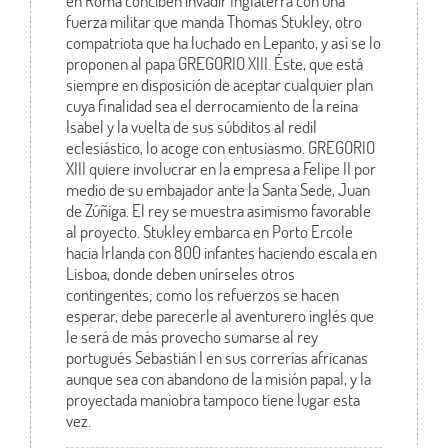
en Roma conciben invadir Inglaterra con una
fuerza militar que manda Thomas Stukley, otro
compatriota que ha luchado en Lepanto, y así se lo
proponen al papa GREGORIO XIII. Éste, que está
siempre en disposición de aceptar cualquier plan
cuya finalidad sea el derrocamiento de la reina
Isabel y la vuelta de sus súbditos al redil
eclesiástico, lo acoge con entusiasmo. GREGORIO
XIII quiere involucrar en la empresa a Felipe II por
medio de su embajador ante la Santa Sede, Juan
de Zúñiga. El rey se muestra asimismo favorable
al proyecto. Stukley embarca en Porto Ercole
hacia Irlanda con 800 infantes haciendo escala en
Lisboa, donde deben unírseles otros
contingentes; como los refuerzos se hacen
esperar, debe parecerle al aventurero inglés que
le será de más provecho sumarse al rey
portugués Sebastián I en sus correrías africanas
aunque sea con abandono de la misión papal, y la
proyectada maniobra tampoco tiene lugar esta
vez.