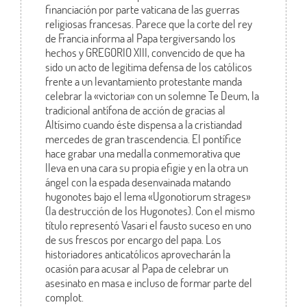
financiación por parte vaticana de las guerras
religiosas francesas. Parece que la corte del rey
de Francia informa al Papa tergiversando los
hechos y GREGORIO XIII, convencido de que ha
sido un acto de legitima defensa de los católicos
frente a un levantamiento protestante manda
celebrar la «victoria» con un solemne Te Deum, la
tradicional antífona de acción de gracias al
Altísimo cuando éste dispensa a la cristiandad
mercedes de gran trascendencia. El pontífice
hace grabar una medalla conmemorativa que
lleva en una cara su propia efigie y en la otra un
ángel con la espada desenvainada matando
hugonotes bajo el lema «Ugonotiorum strages»
(la destrucción de los Hugonotes). Con el mismo
título representó Vasari el fausto suceso en uno
de sus frescos por encargo del papa. Los
historiadores anticatólicos aprovecharán la
ocasión para acusar al Papa de celebrar un
asesinato en masa e incluso de formar parte del
complot.