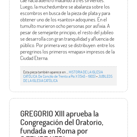
cae hacia adentro matando a tres sirvientes.
Luego, la muchedumbre se abalanza sobre los
escombros en busca de la pieza de plata y para
obtener uno de los «santos» adoquines. En el
tumulto murieron ocho personas por asfixia. A
pesar de semejante principio, el resto del jubileo
se desarrolla con gran tranquilidad y afluencia de
público. Por primera vez se distribuyen entre los
peregrinos los primeros «mapas» impresos de la
Ciudad Eterna.
Esta pieza también aparece en ...
HISTORIA DE LA IGLESIA
CATÓLICA. De Concilio de Trento a Pío X (1545 - 1903)
•
JUBILEOS
DE LA IGLESIA CATÓLICA
GREGORIO XIII aprueba la
Congregación del Oratorio,
fundada en Roma por