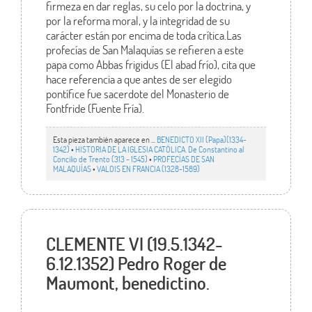
firmeza en dar reglas, su celo por la doctrina, y
por la reforma moral, y la integridad de su
carácter están por encima de toda crítica.Las
profecías de San Malaquías se refieren a este
papa como Abbas frigidus (El abad frío), cita que
hace referencia a que antes de ser elegido
pontífice fue sacerdote del Monasterio de
Fontfride (Fuente Fría).
Esta pieza también aparece en ...
BENEDICTO XII (Papa)(1334-
1342)
•
HISTORIA DE LA IGLESIA CATÓLICA. De Constantino al
Concilio de Trento (313 - 1545)
•
PROFECÍAS DE SAN
MALAQUÍAS
•
VALOIS EN FRANCIA (1328-1589)
CLEMENTE VI (19.5.1342-
6.12.1352) Pedro Roger de
Maumont, benedictino.