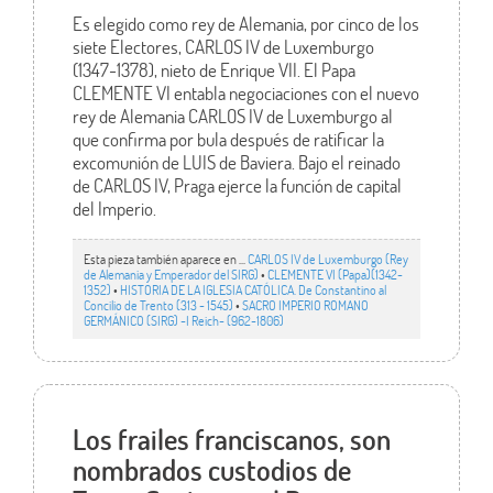
Es elegido como rey de Alemania, por cinco de los
siete Electores, CARLOS IV de Luxemburgo
(1347-1378), nieto de Enrique VII. El Papa
CLEMENTE VI entabla negociaciones con el nuevo
rey de Alemania CARLOS IV de Luxemburgo al
que confirma por bula después de ratificar la
excomunión de LUIS de Baviera. Bajo el reinado
de CARLOS IV, Praga ejerce la función de capital
del Imperio.
Esta pieza también aparece en ...
CARLOS IV de Luxemburgo (Rey
de Alemania y Emperador del SIRG)
•
CLEMENTE VI (Papa)(1342-
1352)
•
HISTORIA DE LA IGLESIA CATÓLICA. De Constantino al
Concilio de Trento (313 - 1545)
•
SACRO IMPERIO ROMANO
GERMÁNICO (SIRG) -I Reich- (962-1806)
Los frailes franciscanos, son
nombrados custodios de