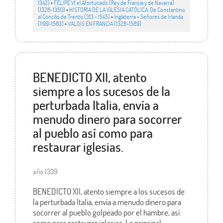
1342)
•
FELIPE VI el Afortunado (Rey de Francia y de Navarra)
(1328-1350)
•
HISTORIA DE LA IGLESIA CATÓLICA. De Constantino
al Concilio de Trento (313 - 1545)
•
Inglaterra + Señores de Irlanda
(1199-1563)
•
VALOIS EN FRANCIA (1328-1589)
BENEDICTO XII, atento
siempre a los sucesos de la
perturbada Italia, envía a
menudo dinero para socorrer
al pueblo así como para
restaurar iglesias.
año 1339
BENEDICTO XII, atento siempre a los sucesos de
la perturbada Italia, envía a menudo dinero para
socorrer al pueblo golpeado por el hambre, así
como para restaurar iglesias. La principal