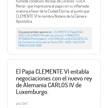
humilde condición, Nicolás de Lorenzo -COLA
Rienzi- que impresiona al papa con su inflamada
oratoria a favor de la Ciudad Eterna, al punto que
CLEMENTE VI le nombra Notario de la Cámara
Apostólica.
Esta pieza también aparece en ...
CLEMENTE VI (Papa)(1342-
1352)
•
COLA RIENZI (Nicolás de Lorenzo)
•
FRANCESCO
PETRARCA (Poeta italiano)
•
HISTORIA DE LA IGLESIA CATÓLICA.
De Constantino al Concilio de Trento (313 - 1545)
•
VALOIS EN
FRANCIA (1328-1589)
El Papa CLEMENTE VI entabla
negociaciones con el nuevo rey
de Alemania CARLOS IV de
Luxemburgo.
año 1347