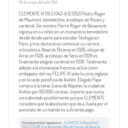
19 de mayo del año 1342
CLEMENTE VI (19.5.1342-6.12.1352) Pedro Roger
de Maumont, benedictino, arzobispo de Rouen y
cardenal. De nombre Pierre Roger de Beuamont,
ingresa en su niñez en un monasterio benedictino
desde donde parte para estudiar Teología en
París, y tras doctorarse comenzar su carrera
eclesiástica. Abad de Fécamp en 1326, obispo de
Arras en 1328, arzobispo de Sens en 1329 es
finalmente elegido cardenal en 1338. Totalmente
adepto a la monarquía francesa, actúa como
embajador del rey FELIPE VI ante la corte inglesa
y en la sede pontificia de Aviñón. Elegido Papa
compra a la reina Juana de Nápoles la ciudad de
Aviñón por 80.000 coronas, importe que nunca
será abonado posiblemente porque CLEMENTE
considera que la absolución que da a Juana por el
asesinato de su marido es suficiente pago.
Esta pieza también aparece en ...
CLEMENTE VI (Papa)(1342-
1352)
•
FELIPE VI el Afortunado (Rey de Francia y de Navarra)