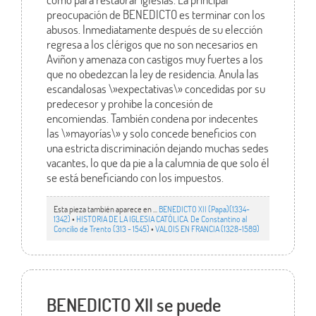
preocupación de BENEDICTO es terminar con los
abusos. Inmediatamente después de su elección
regresa a los clérigos que no son necesarios en
Aviñon y amenaza con castigos muy fuertes a los
que no obedezcan la ley de residencia. Anula las
escandalosas \»expectativas\» concedidas por su
predecesor y prohibe la concesión de
encomiendas. También condena por indecentes
las \»mayorías\» y solo concede beneficios con
una estricta discriminación dejando muchas sedes
vacantes, lo que da pie a la calumnia de que solo él
se está beneficiando con los impuestos.
Esta pieza también aparece en ...
BENEDICTO XII (Papa)(1334-
1342)
•
HISTORIA DE LA IGLESIA CATÓLICA. De Constantino al
Concilio de Trento (313 - 1545)
•
VALOIS EN FRANCIA (1328-1589)
BENEDICTO XII se puede