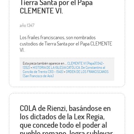
Tierra Santa por el Papa
CLEMENTE VI.
año 1347
Los frailes franciscanos, son nombrados
custodios de Tierra Santa por el Papa CLEMENTE
VI.
Esta pieza también aparece en ...
CLEMENTE VI (Papa)(1342-
1352)
•
HISTORIA DE LA IGLESIA CATÓLICA. De Constantino al
Concilio de Trento (313 - 1545)
•
ORDEN DE LOS FRANCISCANOS
(San Francisco de Asís)
COLA de Rienzi, basándose en
los dictados de la Lex Regia,
que concede todo el poder al
pueblo romano, logra sublevar