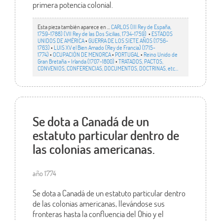
primera potencia colonial.
Esta pieza también aparece en ...
CARLOS (III Rey de España,
1759-1788) (VII Rey de las Dos Sicilias, 1734-1759)
•
ESTADOS
UNIDOS DE AMÉRICA
•
GUERRA DE LOS SIETE AÑOS (1756-
1763)
•
LUIS XV el Bien Amado (Rey de Francia) (1715-
1774)
•
OCUPACIÓN DE MENORCA
•
PORTUGAL
•
Reino Unido de
Gran Bretaña + Irlanda (1707-1800)
•
TRATADOS, PACTOS,
CONVENIOS, CONFERENCIAS, DOCUMENTOS, DOCTRINAS, etc…
Se dota a Canadá de un
estatuto particular dentro de
las colonias americanas.
año 1774
Se dota a Canadá de un estatuto particular dentro
de las colonias americanas, llevándose sus
fronteras hasta la confluencia del Ohio y el