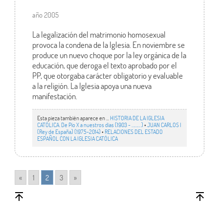
año 2005
La legalización del matrimonio homosexual
provoca la condena de la Iglesia. En noviembre se
produce un nuevo choque por la ley orgánica de la
educación, que deroga el texto aprobado por el
PP, que otorgaba carácter obligatorio y evaluable
a la religión. La Iglesia apoya una nueva
manifestación.
Esta pieza también aparece en ...
HISTORIA DE LA IGLESIA
CATÓLICA. De Pío X a nuestros días (1903 - ……… )
•
JUAN CARLOS I
(Rey de España) (1975-2014)
•
RELACIONES DEL ESTADO
ESPAÑOL CON LA IGLESIA CATÓLICA
«
1
2
3
»