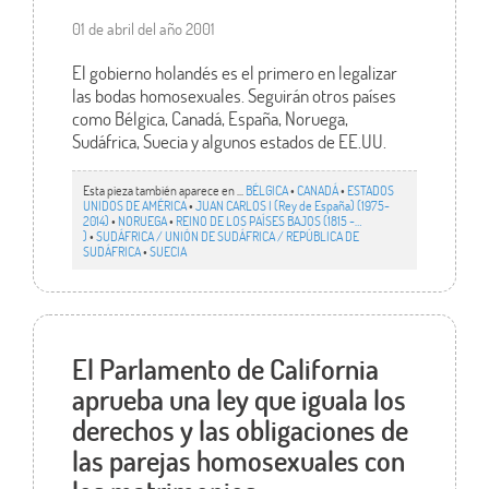
01 de abril del año 2001
El gobierno holandés es el primero en legalizar
las bodas homosexuales. Seguirán otros países
como Bélgica, Canadá, España, Noruega,
Sudáfrica, Suecia y algunos estados de EE.UU.
Esta pieza también aparece en ...
BÉLGICA
•
CANADÁ
•
ESTADOS
UNIDOS DE AMÉRICA
•
JUAN CARLOS I (Rey de España) (1975-
2014)
•
NORUEGA
•
REINO DE LOS PAÍSES BAJOS (1815 -…
)
•
SUDÁFRICA / UNIÓN DE SUDÁFRICA / REPÚBLICA DE
SUDÁFRICA
•
SUECIA
El Parlamento de California
aprueba una ley que iguala los
derechos y las obligaciones de
las parejas homosexuales con