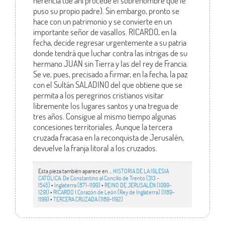
herencia (de ahí procede el sobrenombre que le
puso su propio padre). Sin embargo, pronto se
hace con un patrimonio y se convierte en un
importante señor de vasallos. RICARDO, en la
fecha, decide regresar urgentemente a su patria
donde tendrá que luchar contra las intrigas de su
hermano JUAN sin Tierra y las del rey de Francia.
Se ve, pues, precisado a firmar, en la fecha, la paz
con el Sultán SALADINO del que obtiene que se
permita a los peregrinos cristianos visitar
libremente los lugares santos y una tregua de
tres años. Consigue al mismo tiempo algunas
concesiones territoriales. Aunque la tercera
cruzada fracasa en la reconquista de Jerusalén,
devuelve la franja litoral a los cruzados.
Esta pieza también aparece en ...
HISTORIA DE LA IGLESIA
CATÓLICA. De Constantino al Concilio de Trento (313 -
1545)
•
Inglaterra (871-1199)
•
REINO DE JERUSALÉN (1099-
1291)
•
RICARDO I Corazón de León (Rey de Inglaterra) (1189-
1199)
•
TERCERA CRUZADA (1189-1192)