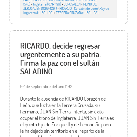
1545)
•
Inglaterra (871-1199)
•
JERUSALÉN
•
REINO DE
JERUSALÉN (1099-1291)
•
RICARDO I Corazón de León (Rey de
Inglaterra) (1189-1199)
•
TERCERA CRUZADA (1189-1192)
RICARDO, decide regresar
urgentemente a su patria.
Firma la paz con el sultán
SALADINO.
02 de septiembre del año 1192
Durante la ausencia de RICARDO Corazón de
León, que lucha en la Tercera Cruzada, su
hermano, JUAN Sin Tierra, intenta, sin éxito,
ocupar el trono de Inglaterra. JUAN Sin Tierra es
el quinto hijo de Enrique II y de Leonor. Su padre
le ha dejado sin territorio en el reparto de la