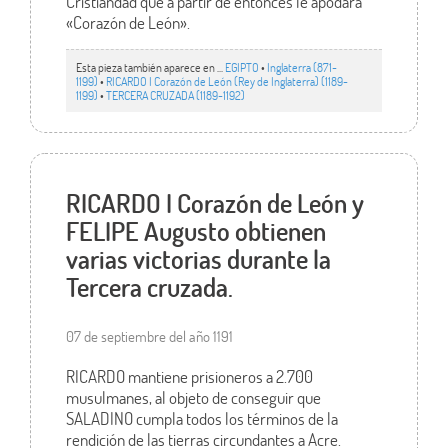
Cristiandad que a partir de entonces le apodará
«Corazón de León».
Esta pieza también aparece en ...
EGIPTO
•
Inglaterra (871-
1199)
•
RICARDO I Corazón de León (Rey de Inglaterra) (1189-
1199)
•
TERCERA CRUZADA (1189-1192)
RICARDO I Corazón de León y
FELIPE Augusto obtienen
varias victorias durante la
Tercera cruzada.
07 de septiembre del año 1191
RICARDO mantiene prisioneros a 2.700
musulmanes, al objeto de conseguir que
SALADINO cumpla todos los términos de la
rendición de las tierras circundantes a Acre.