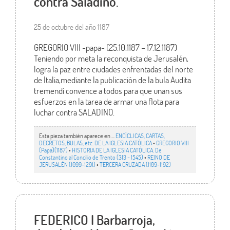
contra Saladino.
25 de octubre del año 1187
GREGORIO VIII -papa- (25.10.1187 – 17.12.1187)
Teniendo por meta la reconquista de Jerusalén,
logra la paz entre ciudades enfrentadas del norte
de Italia,mediante la publicación de la bula Audita
tremendi convence a todos para que unan sus
esfuerzos en la tarea de armar una flota para
luchar contra SALADINO.
Esta pieza también aparece en ...
ENCÍCLICAS, CARTAS,
DECRETOS, BULAS, etc. DE LA IGLESIA CATÓLICA
•
GREGORIO VIII
(Papa)(1187)
•
HISTORIA DE LA IGLESIA CATÓLICA. De
Constantino al Concilio de Trento (313 - 1545)
•
REINO DE
JERUSALÉN (1099-1291)
•
TERCERA CRUZADA (1189-1192)
FEDERICO I Barbarroja,