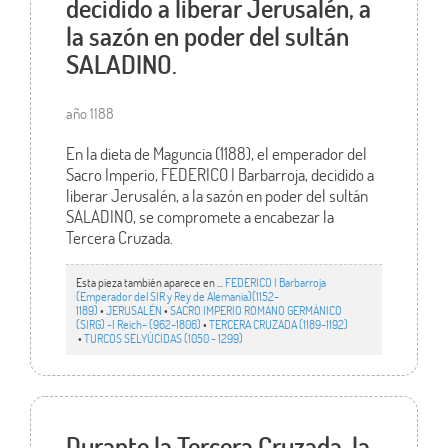
decidido a liberar Jerusalén, a
la sazón en poder del sultán
SALADINO.
año 1188
En la dieta de Maguncia (1188), el emperador del
Sacro Imperio, FEDERICO I Barbarroja, decidido a
liberar Jerusalén, a la sazón en poder del sultán
SALADINO, se compromete a encabezar la
Tercera Cruzada.
Esta pieza también aparece en ...
FEDERICO I Barbarroja
(Emperador del SIR y Rey de Alemania)(1152-
1189)
•
JERUSALÉN
•
SACRO IMPERIO ROMANO GERMÁNICO
(SIRG) -I Reich- (962-1806)
•
TERCERA CRUZADA (1189-1192)
•
TURCOS SELYÚCIDAS (1050 - 1299)
Durante la Tercera Cruzada, la