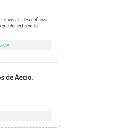
O, provoca la desconfianza
o que de hecho podía
5-476).
s de Aecio.