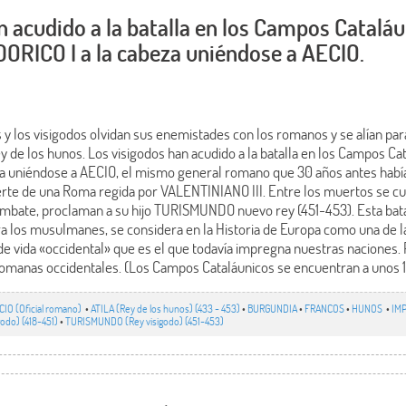
n acudido a la batalla en los Campos Cataláu
ORICO I a la cabeza uniéndose a AECIO.
 y los visigodos olvidan sus enemistades con los romanos y se alían pa
y de los hunos. Los visigodos han acudido a la batalla en los Campos Ca
a uniéndose a AECIO, el mismo general romano que 30 años antes había
erte de una Roma regida por VALENTINIANO III. Entre los muertos se c
ombate, proclaman a su hijo TURISMUNDO nuevo rey (451-453). Esta batall
ra los musulmanes, se considera en la Historia de Europa como una de l
 vida «occidental» que es el que todavía impregna nuestras naciones. P
 romanas occidentales. (Los Campos Cataláunicos se encuentran a unos 1
CIO (Oficial romano)
•
ATILA (Rey de los hunos) (433 - 453)
•
BURGUNDIA
•
FRANCOS
•
HUNOS
•
IM
odo) (418-451)
•
TURISMUNDO (Rey visigodo) (451-453)