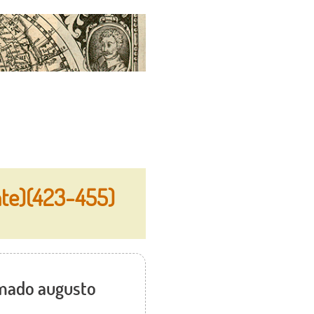
te)(423-455)
lamado augusto