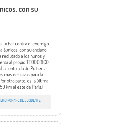
nicos, con su
ra luchar contra el enemigo
taláunicos, con su anciano
 reclutado a los hunos y
uenta al propio TEODORICO
a, junto a la de Poitiers
as más decisivas para la
or otra parte, es la última
50 km al este de París)
PERIO ROMANO DE OCCIDENTE.