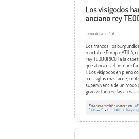
Los visigodos ha
anciano rey TEOD
junio del año 451
Los francos, los burgundios
mortal de Europa: ATILA, re
rey TEODORICO I a la cabez
que ahora es el hombre fu
I. Los visigodos en pleno c
tres siglos más tarde, cont
supervivencia de un modo de
gran victoria de las armas
Esta pieza también aparece en ...
AE
(395-476).
•
TEODORICO I (Rey visig