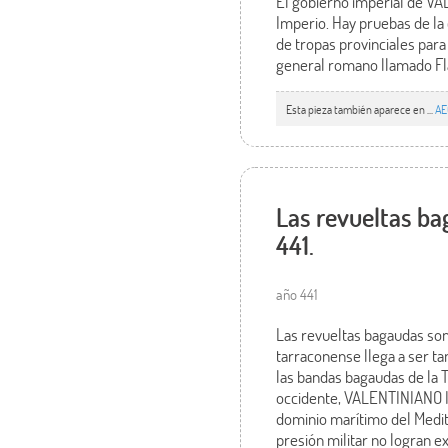
El gobierno imperial de VALE
Imperio. Hay pruebas de la
de tropas provinciales para
general romano llamado Flav
Esta pieza también aparece en ...
AE
Las revueltas ba
441.
año 441
Las revueltas bagaudas son 
tarraconense llega a ser t
las bandas bagaudas de la T
occidente, VALENTINIANO II
dominio marítimo del Medit
presión militar no logran e