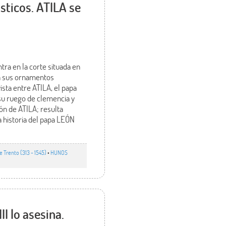
sticos. ATILA se
ra en la corte situada en
on sus ornamentos
vista entre ATILA, el papa
 su ruego de clemencia y
ión de ATILA; resulta
a historia del papa LEÓN
 Trento (313 - 1545)
•
HUNOS
I lo asesina.