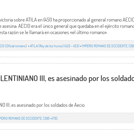
 victoria sobre ATILA en (451) ha proporcionado al general romano AECI
e asesina. AECIO era el único general que quedaba en el ejército roman
sta razón se le llamará en ocasiones «el último romano».
CIO (Oficial romano)
•
ATILA (Rey de los hunos) (433 - 453)
•
IMPERIO ROMANO DE OCCIDENTE. (39
ENTINIANO III, es asesinado por los soldado
III, es asesinado por los soldados de Aecio.
PERIO ROMANO DE OCCIDENTE. (395-476).