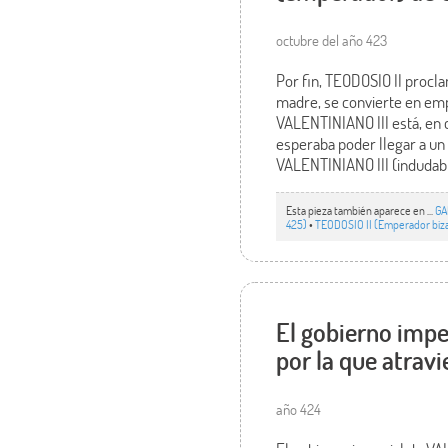
octubre del año 423
Por fin, TEODOSIO II procl
madre, se convierte en emp
VALENTINIANO III está, en
esperaba poder llegar a u
VALENTINIANO III (indudable
Esta pieza también aparece en ...
GA
425)
•
TEODOSIO II (Emperador biz
El gobierno imper
por la que atravi
año 424