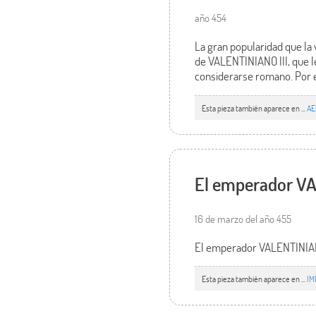
año 454
La gran popularidad que la
de VALENTINIANO III, que l
considerarse romano. Por e
Esta pieza también aparece en ...
AE
El emperador VAL
16 de marzo del año 455
El emperador VALENTINIANO 
Esta pieza también aparece en ...
IM