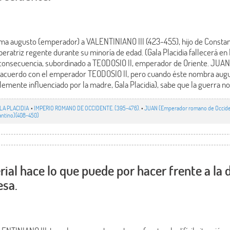
ama augusto (emperador) a VALENTINIANO III (423-455), hijo de Constanc
eratriz regente durante su minoría de edad. (Gala Placidia fallecerá en
 consecuencia, subordinado a TEODOSIO II, emperador de Oriente. JUAN
n acuerdo con el emperador TEODOSIO II, pero cuando éste nombra augu
mente influenciado por la madre, Gala Placidia), sabe que la guerra no
LA PLACIDIA
•
IMPERIO ROMANO DE OCCIDENTE. (395-476).
•
JUAN (Emperador romano de Occide
antino)(408-450)
ial hace lo que puede por hacer frente a la di
esa.