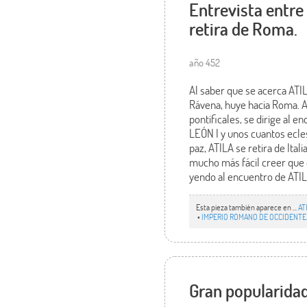
Entrevista entre
retira de Roma.
año 452
Al saber que se acerca ATI
Rávena, huye hacia Roma. A
pontificales, se dirige al e
LEÓN I y unos cuantos ecles
paz, ATILA se retira de Ita
mucho más fácil creer que 
yendo al encuentro de ATIL
Esta pieza también aparece en ...
AT
•
IMPERIO ROMANO DE OCCIDENTE.
Gran popularidad