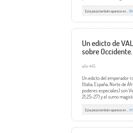
Esta pieza también aparece en ...
B
Un edicto de VAL
sobre Occidente.
año 445
Un edicto del emperador r
(Italia, España, Norte de Á
poderes especiales) son Vic
21;25-27) y el sumo magiste
Esta pieza también aparece en ...
HI