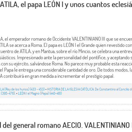
 ATILA, el papa LEÓN I y unos cuantos eclesiá
LA, el emperador romano de Occidente VALENTINIANO III que se encuent
TILA se acerca a Roma. El papa es LEÓN I el Grande quien revestido c
ncuentro de ATILA, y en Mantua, sobre el río Mincio, se celebra una entre
iásticos. Impresionado ante la personalidad del pontífice, y aceptando
lia con su ejército, salvándose Roma. No parece muy probable esta reacc
el Papa le entrega una considerable cantidad de oro. De todos modos, l
A contribuirá en gran medida a incrementar el prestigio papal.
ILA (Rey de los hunos) (433 - 453)
•
HISTORIA DE LA IGLESIA CATÓLICA. De Constantino al Concilio de
 (395-476).
•
LEÓN I el Magno (Papa) (440-461)
 del general romano AECIO. VALENTINIANO II