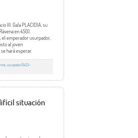
io III. Gala PLACIDIA, su
 Rávena en 450).
, el emperador usurpador,
sto al joven
 se hará esperar.
nte, usurpador)(423-
fícil situación