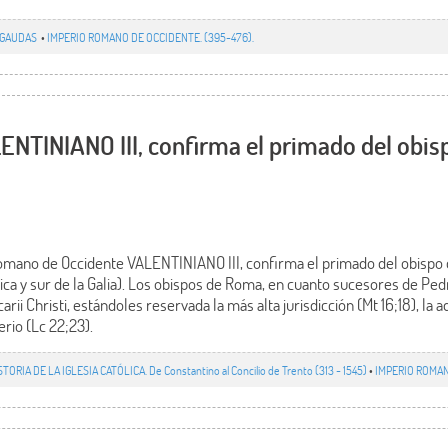
AGAUDAS
•
IMPERIO ROMANO DE OCCIDENTE. (395-476).
ENTINIANO III, confirma el primado del obi
omano de Occidente VALENTINIANO III, confirma el primado del obispo
frica y sur de la Galia). Los obispos de Roma, en cuanto sucesores de Ped
arii Christi, estándoles reservada la más alta jurisdicción (Mt 16;18), l
rio (Lc 22;23).
STORIA DE LA IGLESIA CATÓLICA. De Constantino al Concilio de Trento (313 - 1545)
•
IMPERIO ROMAN