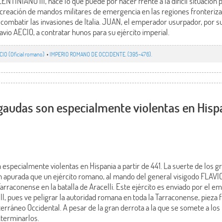
NTINIANO III, hace lo que puede por hacer frente a la difícil situación p
 creación de mandos militares de emergencia en las regiones fronteriza
 combatir las invasiones de Italia. JUAN, el emperador usurpador, por su
io AECIO, a contratar hunos para su ejército imperial.
CIO (Oficial romano)
•
IMPERIO ROMANO DE OCCIDENTE. (395-476).
gaudas son especialmente violentas en Hispa
especialmente violentas en Hispania a partir de 441. La suerte de los g
an apurada que un ejército romano, al mando del general visigodo FLA
arraconense en la batalla de Aracelli. Este ejército es enviado por el
I, pues ve peligrar la autoridad romana en toda la Tarraconense, pieza
erráneo Occidental. A pesar de la gran derrota a la que se somete a los
xterminarlos.