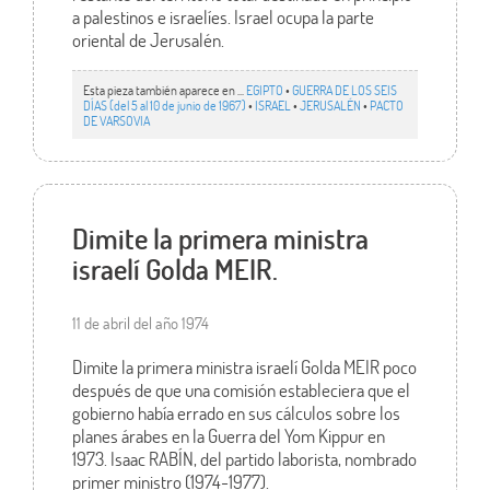
a palestinos e israelíes. Israel ocupa la parte
oriental de Jerusalén.
Esta pieza también aparece en ...
EGIPTO
•
GUERRA DE LOS SEIS
DÍAS (del 5 al 10 de junio de 1967)
•
ISRAEL
•
JERUSALÉN
•
PACTO
DE VARSOVIA
Dimite la primera ministra
israelí Golda MEIR.
11 de abril del año 1974
Dimite la primera ministra israelí Golda MEIR poco
después de que una comisión estableciera que el
gobierno había errado en sus cálculos sobre los
planes árabes en la Guerra del Yom Kippur en
1973. Isaac RABÍN, del partido laborista, nombrado
primer ministro (1974-1977).