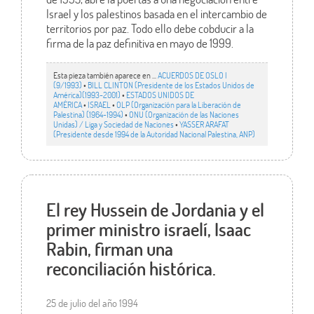
Israel y los palestinos basada en el intercambio de
territorios por paz. Todo ello debe cobducir a la
firma de la paz definitiva en mayo de 1999.
Esta pieza también aparece en ...
ACUERDOS DE OSLO I
(9/1993)
•
BILL CLINTON (Presidente de los Estados Unidos de
América)(1993-2001)
•
ESTADOS UNIDOS DE
AMÉRICA
•
ISRAEL
•
OLP (Organización para la Liberación de
Palestina) (1964-1994)
•
ONU (Organización de las Naciones
Unidas) / Liga y Sociedad de Naciones
•
YASSER ARAFAT
(Presidente desde 1994 de la Autoridad Nacional Palestina, ANP)
El rey Hussein de Jordania y el
primer ministro israelí, Isaac
Rabin, firman una
reconciliación histórica.
25 de julio del año 1994