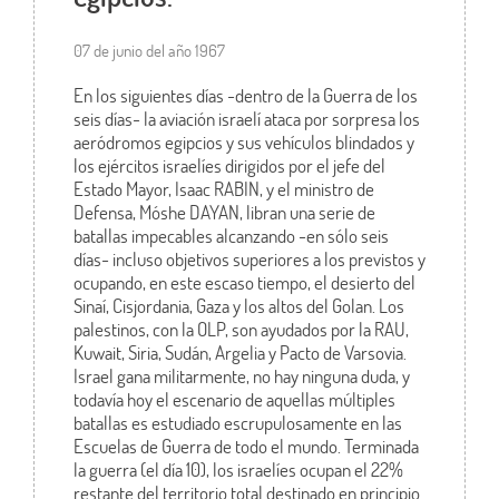
07 de junio del año 1967
En los siguientes días -dentro de la Guerra de los
seis días- la aviación israelí ataca por sorpresa los
aeródromos egipcios y sus vehículos blindados y
los ejércitos israelíes dirigidos por el jefe del
Estado Mayor, Isaac RABIN, y el ministro de
Defensa, Móshe DAYAN, libran una serie de
batallas impecables alcanzando -en sólo seis
días- incluso objetivos superiores a los previstos y
ocupando, en este escaso tiempo, el desierto del
Sinaí, Cisjordania, Gaza y los altos del Golan. Los
palestinos, con la OLP, son ayudados por la RAU,
Kuwait, Siria, Sudán, Argelia y Pacto de Varsovia.
Israel gana militarmente, no hay ninguna duda, y
todavía hoy el escenario de aquellas múltiples
batallas es estudiado escrupulosamente en las
Escuelas de Guerra de todo el mundo. Terminada
la guerra (el día 10), los israelíes ocupan el 22%
restante del territorio total destinado en principio