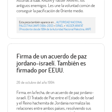
Asturias a Isaac RABIN y Yasser ARAFAT, los
antiguos enemigos. Les une la voluntad común de
conseguir la pacificación de Oriente medio.
Esta pieza también aparece en ...
AUTORIDAD NACIONAL
PALESTINA (ANP) (1994-2013)
•
ISRAEL
•
YASSER ARAFAT
(Presidente desde 1994 de la Autoridad Nacional Palestina, ANP)
Firma de un acuerdo de paz
jordano-israelí. También es
firmado por EEUU.
26 de octubre del año 1994
Firma, en la fecha, de un acuerdo de paz jordano-
israelí. El Tratado de Paz entre el Estado de Israel
y el Reino hachemita de Jordania normaliza las
relaciones entre ambos países, resolviendo sus