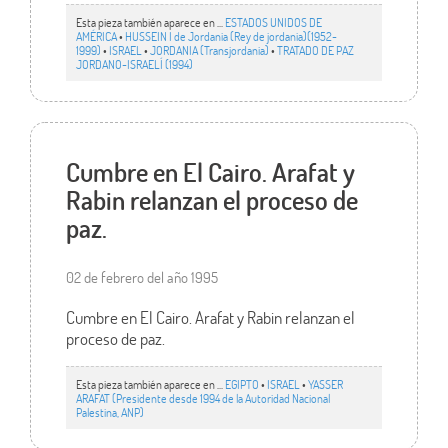
Esta pieza también aparece en ...
ESTADOS UNIDOS DE
AMÉRICA
•
HUSSEIN I de Jordania (Rey de jordania)(1952-
1999)
•
ISRAEL
•
JORDANIA (Transjordania)
•
TRATADO DE PAZ
JORDANO-ISRAELÍ (1994)
Cumbre en El Cairo. Arafat y
Rabin relanzan el proceso de
paz.
02 de febrero del año 1995
Cumbre en El Cairo. Arafat y Rabin relanzan el
proceso de paz.
Esta pieza también aparece en ...
EGIPTO
•
ISRAEL
•
YASSER
ARAFAT (Presidente desde 1994 de la Autoridad Nacional
Palestina, ANP)