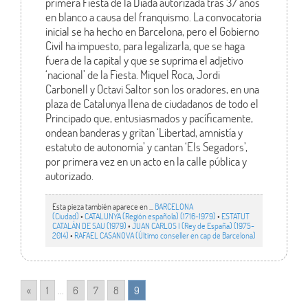
primera Fiesta de la Diada autorizada tras 37 años
en blanco a causa del franquismo. La convocatoria
inicial se ha hecho en Barcelona, pero el Gobierno
Civil ha impuesto, para legalizarla, que se haga
fuera de la capital y que se suprima el adjetivo
‘nacional’ de la Fiesta. Miquel Roca, Jordi
Carbonell y Octavi Saltor son los oradores, en una
plaza de Catalunya llena de ciudadanos de todo el
Principado que, entusiasmados y pacíficamente,
ondean banderas y gritan ‘Libertad, amnistía y
estatuto de autonomía’ y cantan ‘Els Segadors’,
por primera vez en un acto en la calle pública y
autorizado.
Esta pieza también aparece en ...
BARCELONA
(Ciudad)
•
CATALUNYA (Región española) (1716-1979)
•
ESTATUT
CATALÁN DE SAU (1979)
•
JUAN CARLOS I (Rey de España) (1975-
2014)
•
RAFAEL CASANOVA (Último conseller en cap de Barcelona)
«
1
...
6
7
8
9