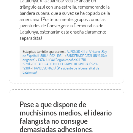
Catalunya. A la cuatribarrada se añade un
triángulo azul con una estrella, rememorando la
bandera cubana, que a su vez se ha copiado de la
americana. (Posteriormente, grupos como las
juventudes de Convergência Democràtica de
Catalunya, ostentarán esta enseña claramente
separatista)
Esta pieza también aparece en ...
ALFONSO XIII el Africano (Rey
de España) (1886 / 1902 -1931)
•
BANDERA DE CATALUNYA (Sus
orígenes)
•
CATALUNYA (Región española) (1716-
1979)
•
DICTADURA DE MIGUEL PRIMO DE RIVERA. (1923-
1930)
•
FRANCESC MACIÀ (Presidente de la Generalitat de
Catalunya)
Pese a que dispone de
muchísimos medios, el ideario
falangista no consigue
demasiadas adhesiones.