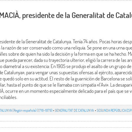
 MACIÀ, presidente de la Generalitat de Cata
sidente de la Generalitat de Catalunya. Tenía 74 años. Pocas horas des
n la razón de ser conservado como una reliquia. Se pone en una urna qu
es sobre de quien ha sido la decisión y la forma en que se ha hecho. MA
 pueda parecer, dada su trayectoria ulterior, eligió la carrera de las ar
ro diametral a su existencia: En 1905 se produjo el asalto de un grupo de 
e Catalunya», para vengar unas supuestas ofensas al ejército, aparecida
 quedó solo en su actitud. El resto de la guarnición de Barcelona se sol
r, hasta el punto de que se le llamaba con simpatía «l’Avi». La desapari
À, ocurre en un momento especialmente delicado para el país que se v
ciliables.
TALUNYA (Región española) (1716-1979)
•
GENERALITAT DE CATALUNYA
•
SEGUNDA REPÚBLICA ESPA