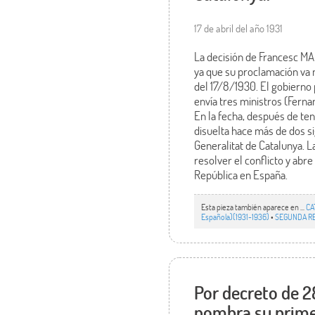
17 de abril del año 1931
La decisión de Francesc MA
ya que su proclamación va 
del 17/8/1930. El gobierno
envía tres ministros (Ferna
En la fecha, después de ten
disuelta hace más de dos s
Generalitat de Catalunya. L
resolver el conflicto y ab
República en España.
Esta pieza también aparece en ...
CA
Española)(1931-1936)
•
SEGUNDA RE
Por decreto de 28
nombra su prime