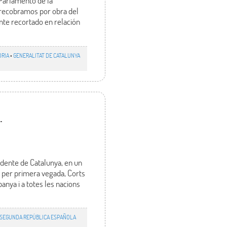
 Parlamento de la
s recobramos por obra del
nte recortado en relación
ORIA
•
GENERALITAT DE CATALUNYA
.
sidente de Catalunya, en un
 per primera vegada, Corts
panya i a totes les nacions
SEGUNDA REPÚBLICA ESPAÑOLA