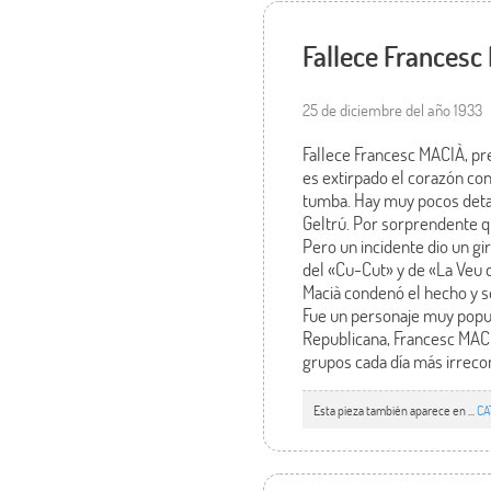
Fallece Francesc
25 de diciembre del año 1933
Fallece Francesc MACIÀ, pre
es extirpado el corazón co
tumba. Hay muy pocos detall
Geltrú. Por sorprendente que
Pero un incidente dio un gi
del «Cu-Cut» y de «La Veu d
Macià condenó el hecho y se
Fue un personaje muy popula
Republicana, Francesc MACI
grupos cada día más irrecon
Esta pieza también aparece en ...
CA