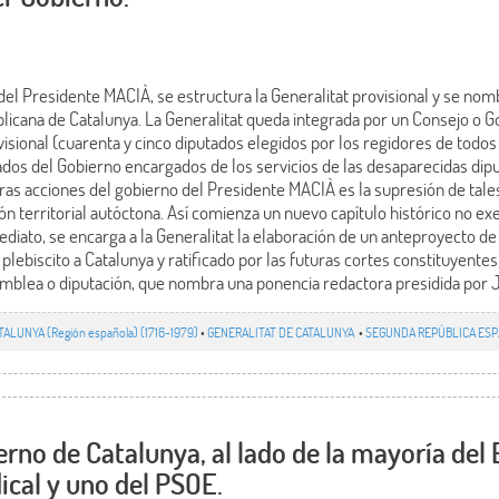
del Presidente MACIÀ, se estructura la Generalitat provisional y se no
icana de Catalunya. La Generalitat queda integrada por un Consejo o Go
sional (cuarenta y cinco diputados elegidos por los regidores de todos 
dos del Gobierno encargados de los servicios de las desaparecidas dipu
eras acciones del gobierno del Presidente MACIÀ es la supresión de tale
n territorial autóctona. Así comienza un nuevo capítulo histórico no ex
ediato, se encarga a la Generalitat la elaboración de un anteproyecto d
plebiscito a Catalunya y ratificado por las futuras cortes constituyentes
amblea o diputación, que nombra una ponencia redactora presidida por
TALUNYA (Región española) (1716-1979)
•
GENERALITAT DE CATALUNYA
•
SEGUNDA REPÚBLICA ESPA
erno de Catalunya, al lado de la mayoría del
ical y uno del PSOE.