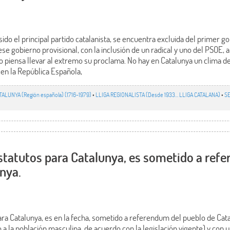
sido el principal partido catalanista, se encuentra excluida del primer 
e gobierno provisional, con la inclusión de un radical y uno del PSOE, a
piensa llevar al extremo su proclama. No hay en Catalunya un clima de
en la República Española,
TALUNYA (Región española) (1716-1979)
•
LLIGA REGIONALISTA (Desde 1933… LLIGA CATALANA)
•
S
statutos para Catalunya, es sometido a ref
nya.
ara Catalunya, es en la fecha, sometido a referendum del pueblo de Cata
 a la población masculina, de acuerdo con la legislación vigente) y con