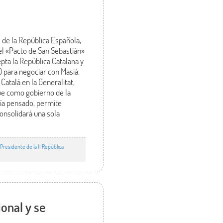
 de la República Española,
el «Pacto de San Sebastián»
pta la República Catalana y
) para negociar con Masià.
Catalá en la Generalitat,
túe como gobierno de la
bía pensado, permite
onsolidará una sola
esidente de la II República
ional y se