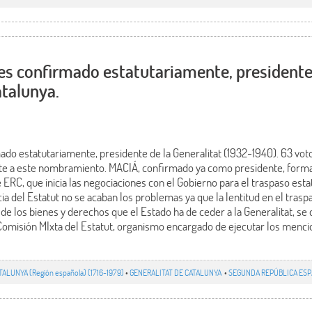
s confirmado estatutariamente, presidente
atalunya.
do estatutariamente, presidente de la Generalitat (1932-1940). 63 voto
te a este nombramiento. MACIÁ, confirmado ya como presidente, forma
RC, que inicia las negociaciones con el Gobierno para el traspaso esta
a del Estatut no se acaban los problemas ya que la lentitud en el traspa
de los bienes y derechos que el Estado ha de ceder a la Generalitat, se 
a Comisión MIxta del Estatut, organismo encargado de ejecutar los menci
TALUNYA (Región española) (1716-1979)
•
GENERALITAT DE CATALUNYA
•
SEGUNDA REPÚBLICA ESPA