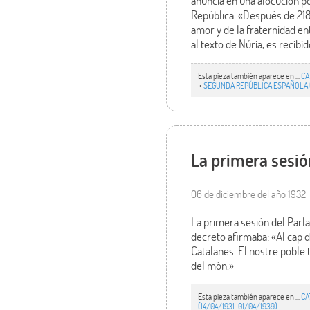
anuncia en una alocución p
República: «Después de 218
amor y de la fraternidad e
al texto de Núria, es recibi
Esta pieza también aparece en ...
CA
•
SEGUNDA REPÚBLICA ESPAÑOLA (
La primera sesión
06 de diciembre del año 1932
La primera sesión del Parla
decreto afirmaba: «Al cap 
Catalanes. El nostre poble t
del món.»
Esta pieza también aparece en ...
CA
(14/04/1931-01/04/1939)