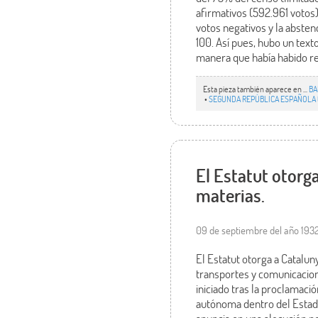
afirmativos (592.961 votos
votos negativos y la absten
100. Así pues, hubo un text
manera que había habido re
Esta pieza también aparece en ...
BA
•
SEGUNDA REPÚBLICA ESPAÑOLA (
El Estatut otorga
materias.
09 de septiembre del año 193
El Estatut otorga a Catalun
transportes y comunicaciones
iniciado tras la proclamaci
autónoma dentro del Estado