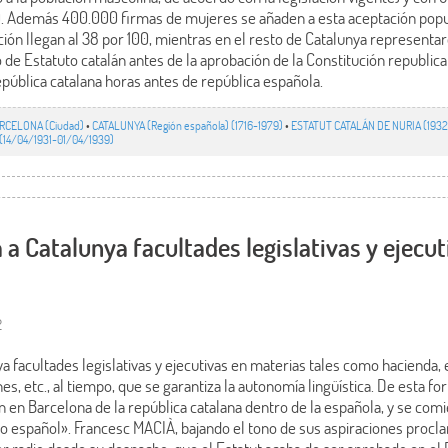
). Además 400.000 firmas de mujeres se añaden a esta aceptación popul
ción llegan al 38 por 100, mientras en el resto de Catalunya representa
o de Estatuto catalán antes de la aprobación de la Constitución republic
pública catalana horas antes de república española.
RCELONA (Ciudad)
•
CATALUNYA (Región española) (1716-1979)
•
ESTATUT CATALÁN DE NURIA (1932
14/04/1931-01/04/1939)
 a Catalunya facultades legislativas y ejecu
2
ya facultades legislativas y ejecutivas en materias tales como hacienda, 
, etc., al tiempo, que se garantiza la autonomía lingüística. De esta for
ón en Barcelona de la república catalana dentro de la española, y se com
 español». Francesc MACIÀ, bajando el tono de sus aspiraciones proclama