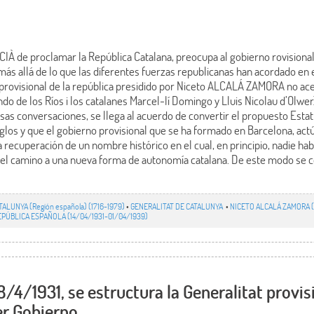
CIÀ de proclamar la República Catalana, preocupa al gobierno rovisional
más allá de lo que las diferentes fuerzas republicanas han acordado en 
 provisional de la república presidido por Niceto ALCALÁ ZAMORA no ace
ndo de los Ríos i los catalanes Marcel-lí Domingo y Lluis Nicolau d’Olwer
sas conversaciones, se llega al acuerdo de convertir el propuesto Estat 
iglos y que el gobierno provisional que se ha formado en Barcelona, ac
a recuperación de un nombre histórico en el cual, en principio, nadie ha
re el camino a una nueva forma de autonomía catalana. De este modo se c
TALUNYA (Región española) (1716-1979)
•
GENERALITAT DE CATALUNYA
•
NICETO ALCALÁ ZAMORA (Pr
PÚBLICA ESPAÑOLA (14/04/1931-01/04/1939)
/4/1931, se estructura la Generalitat provis
r Gobierno.