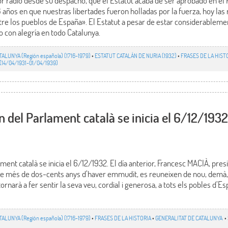
or radio desde su despacho, que el Estatut acaba de ser aprobado en el
 años en que nuestras libertades fueron holladas por la fuerza, hoy la
ntre los pueblos de España». El Estatut a pesar de estar considerableme
do con alegría en todo Catalunya.
TALUNYA (Región española) (1716-1979)
•
ESTATUT CATALÁN DE NURIA (1932)
•
FRASES DE LA HIST
14/04/1931-01/04/1939)
 del Parlament català se inicia el 6/12/1932
ment català se inicia el 6/12/1932. El día anterior, Francesc MACIÀ, pre
de més de dos-cents anys d’haver emmudit, es reuneixen de nou, demà,
ornarà a fer sentir la seva veu, cordial i generosa, a tots els pobles d’Es
TALUNYA (Región española) (1716-1979)
•
FRASES DE LA HISTORIA
•
GENERALITAT DE CATALUNYA
•