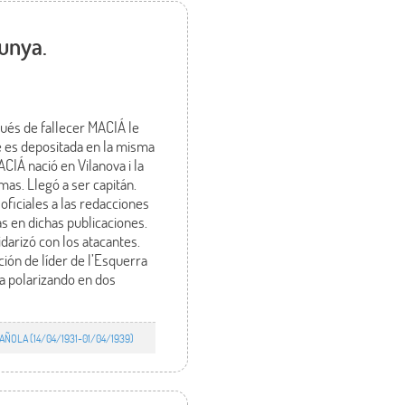
lunya.
pués de fallecer MACIÁ le
e es depositada en la misma
CIÁ nació en Vilanova i la
mas. Llegó a ser capitán.
oficiales a las redacciones
s en dichas publicaciones.
idarizó con los atacantes.
ción de líder de l’Esquerra
a polarizando en dos
ÑOLA (14/04/1931-01/04/1939)