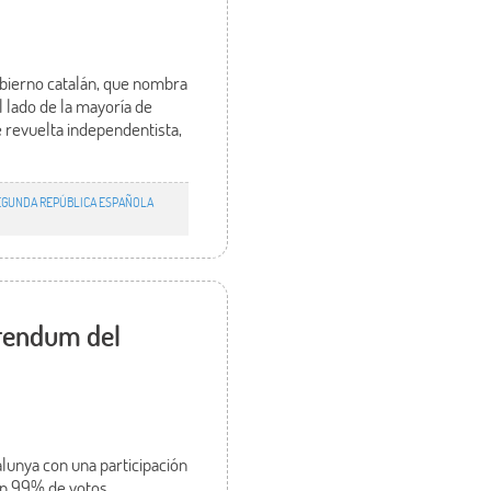
gobierno catalán, que nombra
l lado de la mayoría de
 revuelta independentista,
EGUNDA REPÚBLICA ESPAÑOLA
erendum del
lunya con una participación
 un 99% de votos