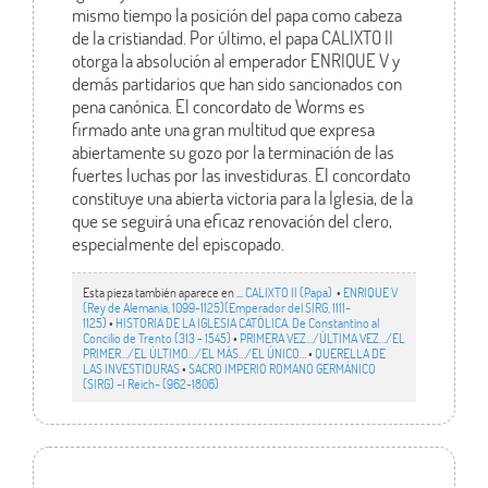
mismo tiempo la posición del papa como cabeza
de la cristiandad. Por último, el papa CALIXTO II
otorga la absolución al emperador ENRIQUE V y
demás partidarios que han sido sancionados con
pena canónica. El concordato de Worms es
firmado ante una gran multitud que expresa
abiertamente su gozo por la terminación de las
fuertes luchas por las investiduras. El concordato
constituye una abierta victoria para la Iglesia, de la
que se seguirá una eficaz renovación del clero,
especialmente del episcopado.
Esta pieza también aparece en ...
CALIXTO II (Papa)
•
ENRIQUE V
(Rey de Alemania, 1099-1125)(Emperador del SIRG, 1111-
1125)
•
HISTORIA DE LA IGLESIA CATÓLICA. De Constantino al
Concilio de Trento (313 - 1545)
•
PRIMERA VEZ.../ÚLTIMA VEZ…/EL
PRIMER.../EL ÚLTIMO…/EL MÁS…/EL ÚNICO…
•
QUERELLA DE
LAS INVESTIDURAS
•
SACRO IMPERIO ROMANO GERMÁNICO
(SIRG) -I Reich- (962-1806)