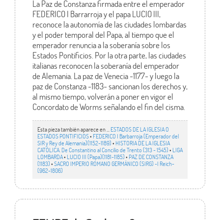
La Paz de Constanza firmada entre el emperador
FEDERICO I Barrarroja y el papa LUCIO III,
reconoce la autonomía de las ciudades lombardas
y el poder temporal del Papa, al tiempo que el
emperador renuncia a la soberanía sobre los
Estados Pontificios. Por la otra parte, las ciudades
italianas reconocen la soberanía del emperador
de Alemania. La paz de Venecia -1177- y luego la
paz de Constanza -1183- sancionan los derechos y,
al mismo tiempo, volverán a poner en vigor el
Concordato de Worms señalando el fin del cisma.
Esta pieza también aparece en ...
ESTADOS DE LA IGLESIA O
ESTADOS PONTIFICIOS
•
FEDERICO I Barbarroja (Emperador del
SIR y Rey de Alemania)(1152-1189)
•
HISTORIA DE LA IGLESIA
CATÓLICA. De Constantino al Concilio de Trento (313 - 1545)
•
LIGA
LOMBARDA
•
LUCIO III (Papa)(1181-1185)
•
PAZ DE CONSTANZA
(1183)
•
SACRO IMPERIO ROMANO GERMÁNICO (SIRG) -I Reich-
(962-1806)