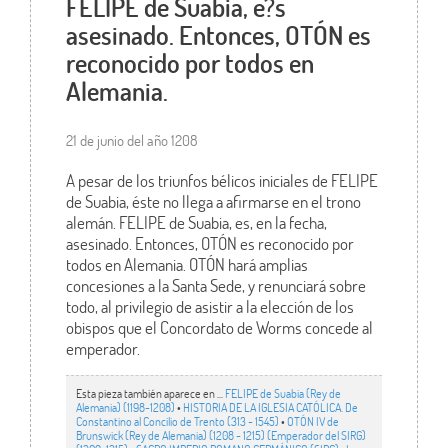
FELIPE de Suabia, e?s
asesinado. Entonces, OTÓN es
reconocido por todos en
Alemania.
21 de junio del año 1208
A pesar de los triunfos bélicos iniciales de FELIPE
de Suabia, éste no llega a afirmarse en el trono
alemán. FELIPE de Suabia, es, en la fecha,
asesinado. Entonces, OTÓN es reconocido por
todos en Alemania. OTÓN hará amplias
concesiones a la Santa Sede, y renunciará sobre
todo, al privilegio de asistir a la elección de los
obispos que el Concordato de Worms concede al
emperador.
Esta pieza también aparece en ...
FELIPE de Suabia (Rey de
Alemania) (1198-1208)
•
HISTORIA DE LA IGLESIA CATÓLICA. De
Constantino al Concilio de Trento (313 - 1545)
•
OTÓN IV de
Brunswick (Rey de Alemania) (1208 - 1215) (Emperador del SIRG)