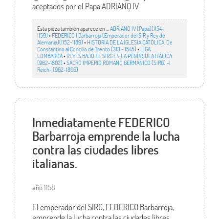
aceptados por el Papa ADRIANO IV.
Esta pieza también aparece en ...
ADRIANO IV (Papa)(1154-
1159)
•
FEDERICO I Barbarroja (Emperador del SIR y Rey de
Alemania)(1152-1189)
•
HISTORIA DE LA IGLESIA CATÓLICA. De
Constantino al Concilio de Trento (313 - 1545)
•
LIGA
LOMBARDA
•
REYES BAJO EL SIRG EN LA PENÍNSULA ITÁLICA
(962-1802)
•
SACRO IMPERIO ROMANO GERMÁNICO (SIRG) -I
Reich- (962-1806)
Inmediatamente FEDERICO
Barbarroja emprende la lucha
contra las ciudades libres
italianas.
año 1158
El emperador del SIRG, FEDERICO Barbarroja,
emprende la lucha contra las ciudades libres