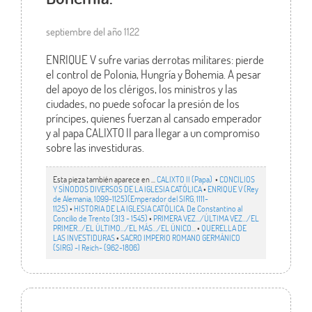
septiembre del año 1122
ENRIQUE V sufre varias derrotas militares: pierde
el control de Polonia, Hungría y Bohemia. A pesar
del apoyo de los clérigos, los ministros y las
ciudades, no puede sofocar la presión de los
príncipes, quienes fuerzan al cansado emperador
y al papa CALIXTO II para llegar a un compromiso
sobre las investiduras.
Esta pieza también aparece en ...
CALIXTO II (Papa)
•
CONCILIOS
Y SÍNODOS DIVERSOS DE LA IGLESIA CATÓLICA
•
ENRIQUE V (Rey
de Alemania, 1099-1125)(Emperador del SIRG, 1111-
1125)
•
HISTORIA DE LA IGLESIA CATÓLICA. De Constantino al
Concilio de Trento (313 - 1545)
•
PRIMERA VEZ.../ÚLTIMA VEZ…/EL
PRIMER.../EL ÚLTIMO…/EL MÁS…/EL ÚNICO…
•
QUERELLA DE
LAS INVESTIDURAS
•
SACRO IMPERIO ROMANO GERMÁNICO
(SIRG) -I Reich- (962-1806)