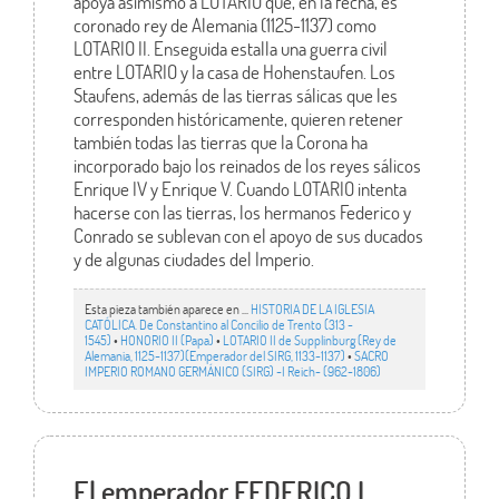
apoya asimismo a LOTARIO que, en la fecha, es
coronado rey de Alemania (1125-1137) como
LOTARIO II. Enseguida estalla una guerra civil
entre LOTARIO y la casa de Hohenstaufen. Los
Staufens, además de las tierras sálicas que les
corresponden históricamente, quieren retener
también todas las tierras que la Corona ha
incorporado bajo los reinados de los reyes sálicos
Enrique IV y Enrique V. Cuando LOTARIO intenta
hacerse con las tierras, los hermanos Federico y
Conrado se sublevan con el apoyo de sus ducados
y de algunas ciudades del Imperio.
Esta pieza también aparece en ...
HISTORIA DE LA IGLESIA
CATÓLICA. De Constantino al Concilio de Trento (313 -
1545)
•
HONORIO II (Papa)
•
LOTARIO II de Supplinburg (Rey de
Alemania, 1125-1137)(Emperador del SIRG, 1133-1137)
•
SACRO
IMPERIO ROMANO GERMÁNICO (SIRG) -I Reich- (962-1806)
El emperador FEDERICO I