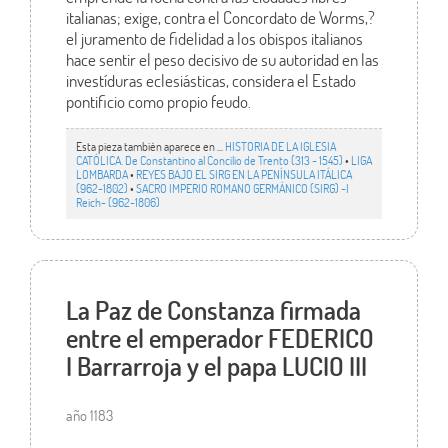
italianas; exige, contra el Concordato de Worms,?
el juramento de fidelidad a los obispos italianos
hace sentir el peso decisivo de su autoridad en las
investíduras eclesiásticas, considera el Estado
pontificio como propio feudo.
Esta pieza también aparece en ...
HISTORIA DE LA IGLESIA
CATÓLICA. De Constantino al Concilio de Trento (313 - 1545)
•
LIGA
LOMBARDA
•
REYES BAJO EL SIRG EN LA PENÍNSULA ITÁLICA
(962-1802)
•
SACRO IMPERIO ROMANO GERMÁNICO (SIRG) -I
Reich- (962-1806)
La Paz de Constanza firmada
entre el emperador FEDERICO
I Barrarroja y el papa LUCIO III
año 1183