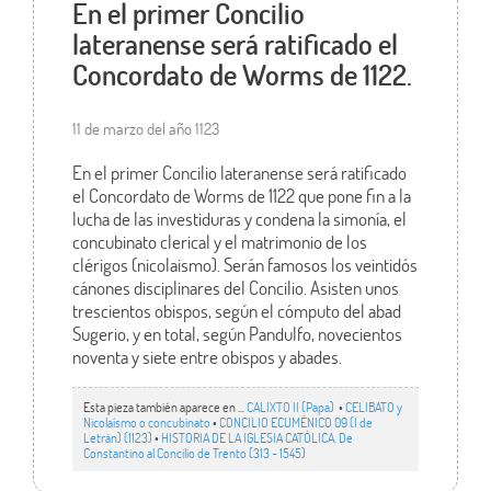
En el primer Concilio
lateranense será ratificado el
Concordato de Worms de 1122.
11 de marzo del año 1123
En el primer Concilio lateranense será ratificado
el Concordato de Worms de 1122 que pone fin a la
lucha de las investiduras y condena la simonía, el
concubinato clerical y el matrimonio de los
clérigos (nicolaismo). Serán famosos los veintidós
cánones disciplinares del Concilio. Asisten unos
trescientos obispos, según el cómputo del abad
Sugerio, y en total, según Pandulfo, novecientos
noventa y siete entre obispos y abades.
Esta pieza también aparece en ...
CALIXTO II (Papa)
•
CELIBATO y
Nicolaísmo o concubinato
•
CONCILIO ECUMÉNICO 09 (I de
Letrán) (1123)
•
HISTORIA DE LA IGLESIA CATÓLICA. De
Constantino al Concilio de Trento (313 - 1545)